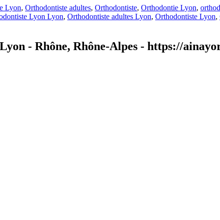
te Lyon
,
Orthodontiste adultes
,
Orthodontiste
,
Orthodontie Lyon
,
orthod
odontiste Lyon Lyon
,
Orthodontiste adultes Lyon
,
Orthodontiste Lyon
,
Lyon - Rhône, Rhône-Alpes - https://ainayor