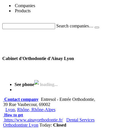
Companies
Products
Search companies…
Cabinet d'Orthodontie d'Ainay Lyon
See phone
loading...
Contact company
Entresol - Entrée Orthodontie,
39 Rue Vaubecour, 69002
Lyon
,
Rhône, Rhône-Alpes
How to get
https://www.ainayorthodontie.fr/
Dental Services
Orthodontiste Lyon
Today:
Closed