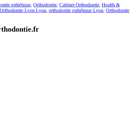
ontie esthétique
,
Orthodontie
,
Cabinet Orthodontie
,
Health &
Orthodontie Lyon Lyon
,
orthodontie esthétique Lyon
,
Orthodontie
thodontie.fr