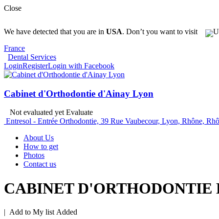
Close
We have detected that you are in
USA
. Don’t you want to visit
France
Dental Services
Login
Register
Login with Facebook
Cabinet d'Orthodontie d'Ainay Lyon
Not evaluated yet
Evaluate
Entresol - Entrée Orthodontie, 39 Rue Vaubecour, Lyon, Rhône, Rh
About Us
How to get
Photos
Contact us
CABINET D'ORTHODONTIE D
|
Add to My list
Added