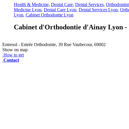
Health & Medicine
,
Dental Care
,
Dental Services
,
Orthodontis
Medicine Lyon
,
Dental Care Lyon
,
Dental Services Lyon
,
Orth
Lyon
,
Cabinet Orthodontie Lyon
Cabinet d'Orthodontie d'Ainay Lyon - 
Entresol - Entrée Orthodontie, 39 Rue Vaubecour, 69002
Show on map
How to get
Contact