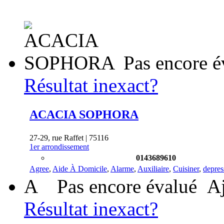
Pas encore é
Résultat inexact?
ACACIA SOPHORA
27-29, rue Raffet | 75116
1er arrondissement
0143689610
Agree
,
Aide À Domicile
,
Alarme
,
Auxiliaire
,
Cuisiner
,
depres
A
Pas encore évalué
Aj
Résultat inexact?