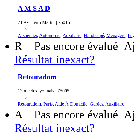
A M S A D
71 Av Henri Martin | 75016
Alzheimer
,
Autonomie
,
Auxiliaire
,
Handicapé
,
Menagere
,
Ps
R
Pas encore évalué
Aj
Résultat inexact?
Retouradom
13 rue des lyonnais | 75005
Retouradom
,
Paris
,
Aide À Domicile
,
Gardes
,
Auxiliaire
A
Pas encore évalué
Aj
Résultat inexact?