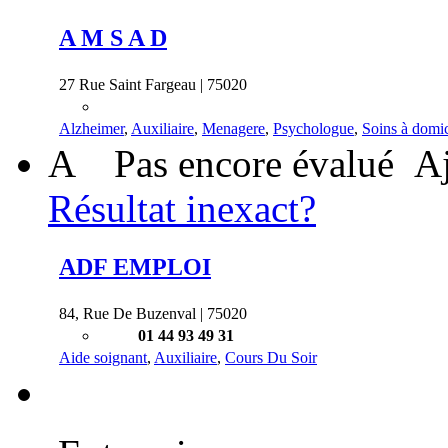
A M S A D
27 Rue Saint Fargeau | 75020
Alzheimer
,
Auxiliaire
,
Menagere
,
Psychologue
,
Soins à domic
A
Pas encore évalué
Aj
Résultat inexact?
ADF EMPLOI
84, Rue De Buzenval | 75020
01 44 93 49 31
Aide soignant
,
Auxiliaire
,
Cours Du Soir