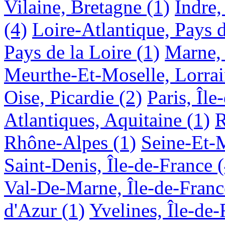
Vilaine, Bretagne
(1)
Indre,
(4)
Loire-Atlantique, Pays d
Pays de la Loire
(1)
Marne,
Meurthe-Et-Moselle, Lorra
Oise, Picardie
(2)
Paris, Île
Atlantiques, Aquitaine
(1)
R
Rhône-Alpes
(1)
Seine-Et-M
Saint-Denis, Île-de-France
Val-De-Marne, Île-de-Franc
d'Azur
(1)
Yvelines, Île-de-