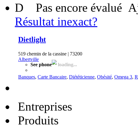
D
Pas encore évalué
A
Résultat inexact?
Dietlight
519 chemin de la cassine | 73200
Albertville
See phone
loading...
Banques
,
Carte Bancaire
,
Diététicienne
,
Obésité
,
Omega 3
,
R
Entreprises
Produits