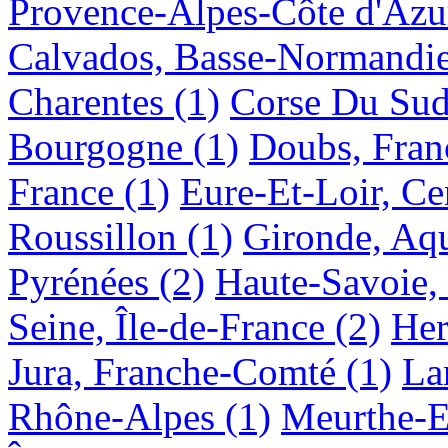
Provence-Alpes-Côte d'Azu
Calvados, Basse-Normandi
Charentes
(1)
Corse Du Sud
Bourgogne
(1)
Doubs, Fra
France
(1)
Eure-Et-Loir, Ce
Roussillon
(1)
Gironde, Aqu
Pyrénées
(2)
Haute-Savoie,
Seine, Île-de-France
(2)
Her
Jura, Franche-Comté
(1)
La
Rhône-Alpes
(1)
Meurthe-E