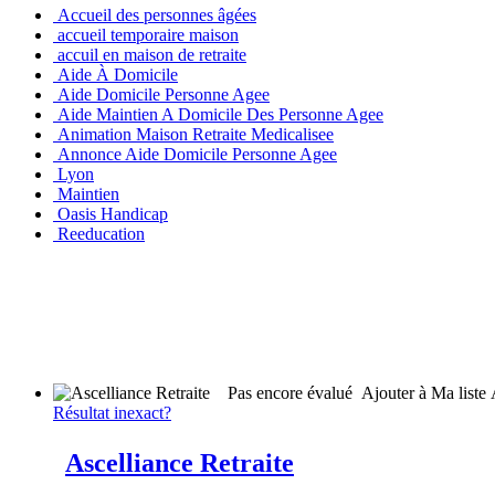
Accueil des personnes âgées
accueil temporaire maison
accuil en maison de retraite
Aide À Domicile
Aide Domicile Personne Agee
Aide Maintien A Domicile Des Personne Agee
Animation Maison Retraite Medicalisee
Annonce Aide Domicile Personne Agee
Lyon
Maintien
Oasis Handicap
Reeducation
Pas encore évalué
Ajouter à Ma liste
Résultat inexact?
Ascelliance Retraite