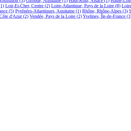
oussillon
(3)
Gironde, Aquitaine
(1)
Haut-Rhin, Alsace
(1)
Haute-Loir
(1)
Loir-Et-Cher, Centre
(2)
Loire-Atlantique, Pays de la Loire
(8)
Loir
rance
(5)
Pyrénées-Atlantiques, Aquitaine
(1)
Rhône, Rhône-Alpes
(3)
Côte d'Azur
(2)
Vendée, Pays de la Loire
(2)
Yvelines, Île-de-France
(3