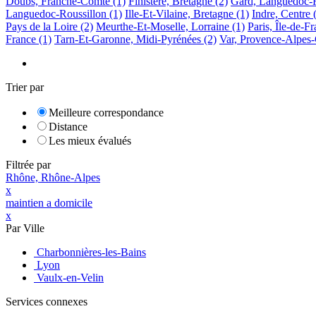
Doubs, Franche-Comté
(1)
Finistère, Bretagne
(2)
Gard, Languedoc-R
Languedoc-Roussillon
(1)
Ille-Et-Vilaine, Bretagne
(1)
Indre, Centre
Pays de la Loire
(2)
Meurthe-Et-Moselle, Lorraine
(1)
Paris, Île-de-F
France
(1)
Tarn-Et-Garonne, Midi-Pyrénées
(2)
Var, Provence-Alpes-
Trier par
Meilleure correspondance
Distance
Les mieux évalués
Filtrée par
Rhône, Rhône-Alpes
x
maintien a domicile
x
Par Ville
Charbonnières-les-Bains
Lyon
Vaulx-en-Velin
Services connexes