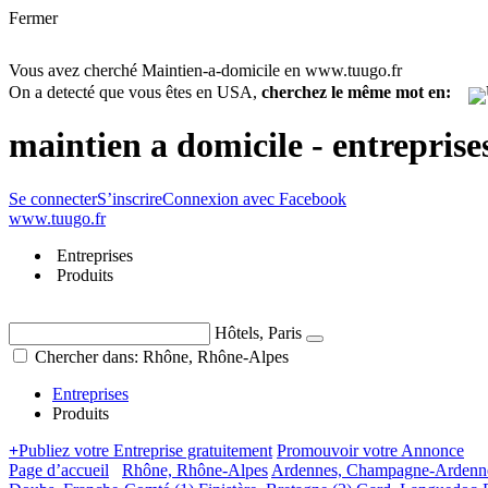
Fermer
Vous avez cherché Maintien-a-domicile en www.tuugo.fr
On a detecté que vous êtes en USA,
cherchez le même mot en:
maintien a domicile - entrepris
Se connecter
S’inscrire
Connexion avec Facebook
www.tuugo.fr
Entreprises
Produits
Hôtels, Paris
Chercher dans: Rhône, Rhône-Alpes
Entreprises
Produits
+
Publiez votre Entreprise gratuitement
Promouvoir votre Annonce
Page d’accueil
Rhône, Rhône-Alpes
Ardennes, Champagne-Ardenn