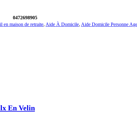
0472698905
il en maison de retraite
,
Aide À Domicile
,
Aide Domicile Personne Ag
lx En Velin