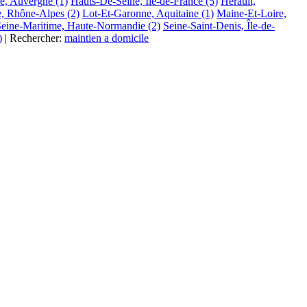
e, Auvergne
(1)
Hauts-De-Seine, Île-de-France
(5)
Herault,
e, Rhône-Alpes
(2)
Lot-Et-Garonne, Aquitaine
(1)
Maine-Et-Loire,
Seine-Maritime, Haute-Normandie
(2)
Seine-Saint-Denis, Île-de-
)
|
Rechercher:
maintien a domicile