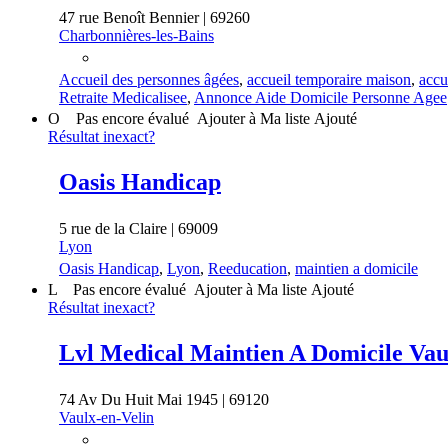
47 rue Benoît Bennier | 69260
Charbonnières-les-Bains
Accueil des personnes âgées
,
accueil temporaire maison
,
accu
Retraite Medicalisee
,
Annonce Aide Domicile Personne Agee
O
Pas encore évalué
Ajouter à Ma liste
Ajouté
Résultat inexact?
Oasis Handicap
5 rue de la Claire | 69009
Lyon
Oasis Handicap
,
Lyon
,
Reeducation
,
maintien a domicile
L
Pas encore évalué
Ajouter à Ma liste
Ajouté
Résultat inexact?
Lvl Medical Maintien A Domicile Vau
74 Av Du Huit Mai 1945 | 69120
Vaulx-en-Velin