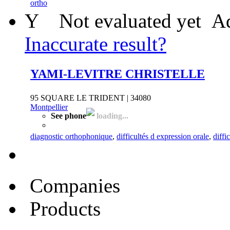
ortho
Y
Not evaluated yet
Ad
Inaccurate result?
YAMI-LEVITRE CHRISTELLE
95 SQUARE LE TRIDENT | 34080
Montpellier
See phone
loading...
diagnostic orthophonique
,
difficultés d expression orale
,
diffi
Companies
Products