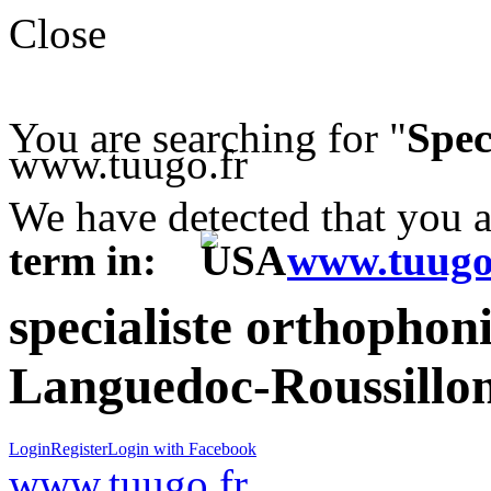
Close
You are searching for "
Spec
www.tuugo.fr
We have detected that you 
term in:
www.tuugo
specialiste orthophon
Languedoc-Roussillon
Login
Register
Login with Facebook
www.tuugo.fr