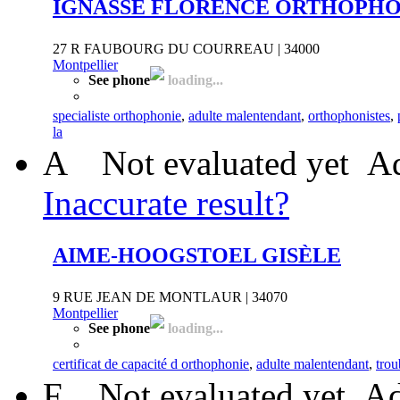
IGNASSE FLORENCE ORTHOPHO
27 R FAUBOURG DU COURREAU | 34000
Montpellier
See phone
loading...
specialiste orthophonie
,
adulte malentendant
,
orthophonistes
,
la
A
Not evaluated yet
Ad
Inaccurate result?
AIME-HOOGSTOEL GISÈLE
9 RUE JEAN DE MONTLAUR | 34070
Montpellier
See phone
loading...
certificat de capacité d orthophonie
,
adulte malentendant
,
trou
F
Not evaluated yet
Ad