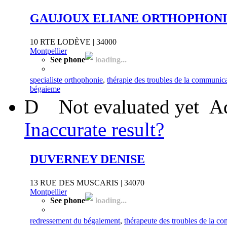
GAUJOUX ELIANE ORTHOPHONI
10 RTE LODÈVE | 34000
Montpellier
See phone
loading...
specialiste orthophonie
,
thérapie des troubles de la communic
bégaieme
D
Not evaluated yet
Ad
Inaccurate result?
DUVERNEY DENISE
13 RUE DES MUSCARIS | 34070
Montpellier
See phone
loading...
redressement du bégaiement
,
thérapeute des troubles de la c