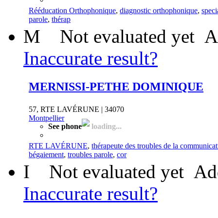
Rééducation Orthophonique
,
diagnostic orthophonique
,
speci
parole
,
thérap
M
Not evaluated yet
A
Inaccurate result?
MERNISSI-PETHE DOMINIQUE
57, RTE LAVÉRUNE | 34070
Montpellier
See phone
loading...
RTE LAVÉRUNE
,
thérapeute des troubles de la communicat
bégaiement
,
troubles parole
,
cor
I
Not evaluated yet
Ad
Inaccurate result?