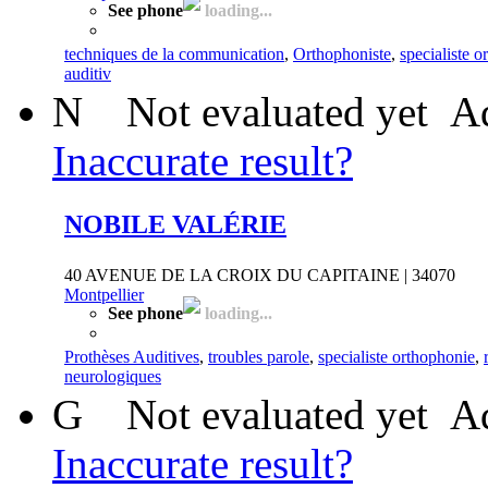
See phone
loading...
techniques de la communication
,
Orthophoniste
,
specialiste 
auditiv
N
Not evaluated yet
Ad
Inaccurate result?
NOBILE VALÉRIE
40 AVENUE DE LA CROIX DU CAPITAINE | 34070
Montpellier
See phone
loading...
Prothèses Auditives
,
troubles parole
,
specialiste orthophonie
,
neurologiques
G
Not evaluated yet
Ad
Inaccurate result?