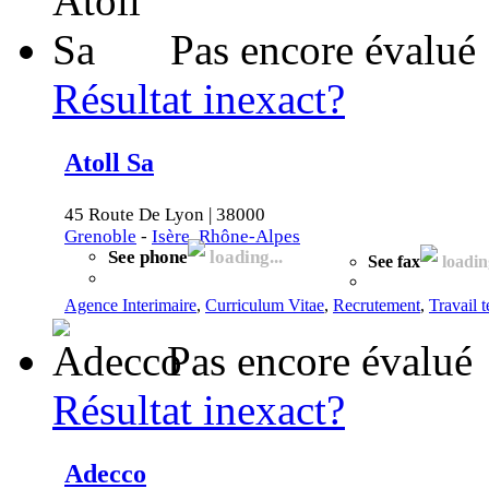
Pas encore évalué
Résultat inexact?
Atoll Sa
45 Route De Lyon | 38000
Grenoble
-
Isère, Rhône-Alpes
See phone
loading...
See fax
loading
Agence Interimaire
,
Curriculum Vitae
,
Recrutement
,
Travail 
Pas encore évalué
Résultat inexact?
Adecco