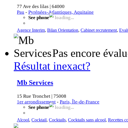
77 Ave des lilas | 64000
Pau
-
Pyrénées-Atlantiques, Aquitaine
See phone
loading...
Agence Interim
,
Bilan Orientation
,
Cabinet recrutement
,
Eval
Pas encore évalu
Résultat inexact?
Mb Services
15 Rue Tronchet | 75008
1er arrondissement
-
Paris, Île-de-France
See phone
loading...
Alcool
,
Cocktail
,
Cocktails
,
Cocktails sans alcool
,
Recettes co