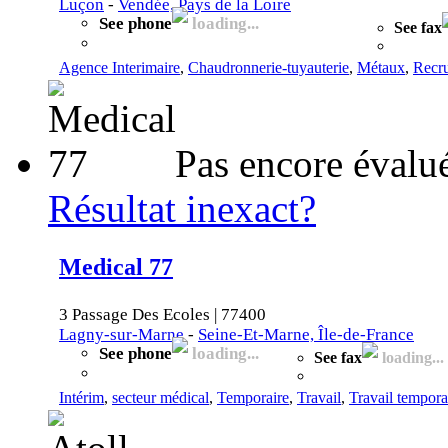
Luçon
-
Vendée, Pays de la Loire
See phone
loading...
See fax
Agence Interimaire
,
Chaudronnerie-tuyauterie
,
Métaux
,
Recr
Pas encore évalu
Résultat inexact?
Medical 77
3 Passage Des Ecoles | 77400
Lagny-sur-Marne
-
Seine-Et-Marne, Île-de-France
See phone
loading...
See fax
loading...
Intérim
,
secteur médical
,
Temporaire
,
Travail
,
Travail tempora