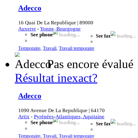
Adecco
16 Quai De La Republique | 89000
Auxerre
-
Yonne, Bourgogne
See phone
loading...
See fax
loading...
Temporaire
,
Travail
,
Travail temporaire
Pas encore évalué
Résultat inexact?
Adecco
1090 Avenue De La Republique | 64170
Artix
-
Pyrénées-Atlantiques, Aquitaine
See phone
loading...
See fax
loading...
Temporaire
,
Travail
,
Travail temporaire