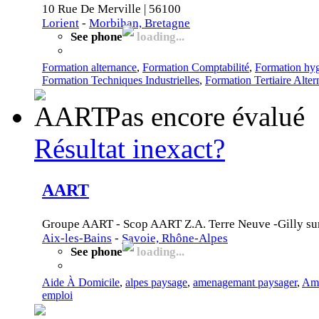
10 Rue De Merville | 56100
Lorient
-
Morbihan, Bretagne
See phone
loading...
Formation alternance
,
Formation Comptabilité
,
Formation hygi
Formation Techniques Industrielles
,
Formation Tertiaire Alte
Pas encore évalué
Résultat inexact?
AART
Groupe AART - Scop AART Z.A. Terre Neuve -Gilly sur 
Aix-les-Bains
-
Savoie, Rhône-Alpes
See phone
loading...
Aide À Domicile
,
alpes paysage
,
amenagemant paysager
,
Amé
emploi