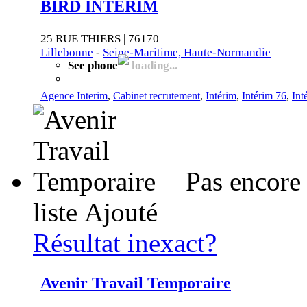
BIRD INTERIM
25 RUE THIERS | 76170
Lillebonne
-
Seine-Maritime, Haute-Normandie
See phone
loading...
Agence Interim
,
Cabinet recrutement
,
Intérim
,
Intérim 76
,
Int
Pas encore
liste
Ajouté
Résultat inexact?
Avenir Travail Temporaire