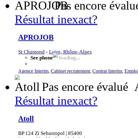
Pas encore évalu
Résultat inexact?
APROJOB
St Chamond
-
Loire, Rhône-Alpes
See phone
loading...
Agence Interim
,
Cabinet recrutement
,
Contrat Interim
,
Emploi
Pas encore évalué
Résultat inexact?
Atoll
BP 124 Zi Sebastopol | 85400