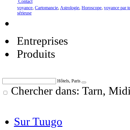
Contact
voyance
,
Cartomancie
,
Astrologie
,
Horoscope
,
voyance par t
sérieuse
Entreprises
Produits
Hôtels, Paris
Chercher dans: Tarn, Mid
Sur Tuugo