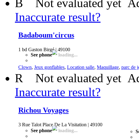
B
Not evaluated yet
Ad
Inaccurate result?
Badaboum'circus
1 bd Gaston Birgé | 49100
See phone
loading...
Clown
,
Jeux gonflables
,
Location salle
,
Maquillage
,
parc de 
R
Not evaluated yet
Ad
Inaccurate result?
Richou Voyages
3 Rue Talot Place De La Visitation | 49100
See phone
loading...
S