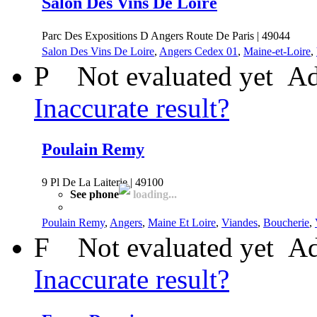
Salon Des Vins De Loire
Parc Des Expositions D Angers Route De Paris | 49044
Salon Des Vins De Loire
,
Angers Cedex 01
,
Maine-et-Loire
,
P
Not evaluated yet
Ad
Inaccurate result?
Poulain Remy
9 Pl De La Laiterie | 49100
See phone
loading...
Poulain Remy
,
Angers
,
Maine Et Loire
,
Viandes
,
Boucherie
,
F
Not evaluated yet
Ad
Inaccurate result?