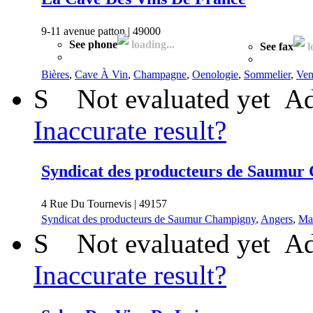
9-11 avenue patton | 49000
See phone
loading...
See fax
l
Bières
,
Cave À Vin
,
Champagne
,
Oenologie
,
Sommelier
,
Ven
S
Not evaluated yet
Ad
Inaccurate result?
Syndicat des producteurs de Saumur
4 Rue Du Tournevis | 49157
Syndicat des producteurs de Saumur Champigny
,
Angers
,
Mai
S
Not evaluated yet
Ad
Inaccurate result?