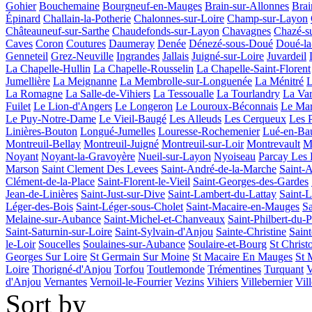
Gohier
Bouchemaine
Bourgneuf-en-Mauges
Brain-sur-Allonnes
Brai
Épinard
Challain-la-Potherie
Chalonnes-sur-Loire
Champ-sur-Layon
Châteauneuf-sur-Sarthe
Chaudefonds-sur-Layon
Chavagnes
Chazé-s
Caves
Coron
Coutures
Daumeray
Denée
Dénezé-sous-Doué
Doué-la
Genneteil
Grez-Neuville
Ingrandes
Jallais
Juigné-sur-Loire
Juvardeil
La Chapelle-Hullin
La Chapelle-Rousselin
La Chapelle-Saint-Florent
Jumellière
La Meignanne
La Membrolle-sur-Longuenée
La Ménitré
L
La Romagne
La Salle-de-Vihiers
La Tessoualle
La Tourlandry
La Va
Fuilet
Le Lion-d'Angers
Le Longeron
Le Louroux-Béconnais
Le Mari
Le Puy-Notre-Dame
Le Vieil-Baugé
Les Alleuds
Les Cerqueux
Les 
Linières-Bouton
Longué-Jumelles
Louresse-Rochemenier
Lué-en-Ba
Montreuil-Bellay
Montreuil-Juigné
Montreuil-sur-Loir
Montrevault
M
Noyant
Noyant-la-Gravoyère
Nueil-sur-Layon
Nyoiseau
Parcay Les 
Marson
Saint Clement Des Levees
Saint-André-de-la-Marche
Saint-
Clément-de-la-Place
Saint-Florent-le-Vieil
Saint-Georges-des-Gardes
Jean-de-Linières
Saint-Just-sur-Dive
Saint-Lambert-du-Lattay
Saint-L
Léger-des-Bois
Saint-Léger-sous-Cholet
Saint-Macaire-en-Mauges
Sa
Melaine-sur-Aubance
Saint-Michel-et-Chanveaux
Saint-Philbert-du-
Saint-Saturnin-sur-Loire
Saint-Sylvain-d'Anjou
Sainte-Christine
Sain
le-Loir
Soucelles
Soulaines-sur-Aubance
Soulaire-et-Bourg
St Christ
Georges Sur Loire
St Germain Sur Moine
St Macaire En Mauges
St 
Loire
Thorigné-d'Anjou
Torfou
Toutlemonde
Trémentines
Turquant
V
d'Anjou
Vernantes
Vernoil-le-Fourrier
Vezins
Vihiers
Villebernier
Vil
Sort by