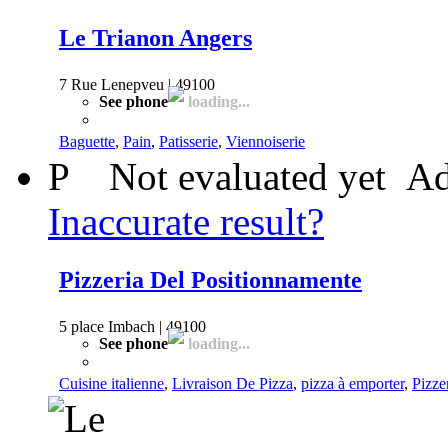
Le Trianon Angers
7 Rue Lenepveu | 49100
See phone
loading...
Baguette
,
Pain
,
Patisserie
,
Viennoiserie
P
Not evaluated yet
Ad
Inaccurate result?
Pizzeria Del Positionnamente
5 place Imbach | 49100
See phone
loading...
Cuisine italienne
,
Livraison De Pizza
,
pizza à emporter
,
Pizze