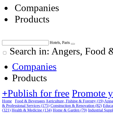
Companies
Products
Hotels, Paris
Search in: Angers, Food 
Companies
Products
+
Publish for free
Promote 
Home
Food & Beverages
Agriculture, Fishing & Forestry
(19)
Appar
& Professional Services
(175)
Construction & Renovation
(82)
Educa
(321)
Health & Medicine
(134)
Home & Garden
(79)
Industrial Supp