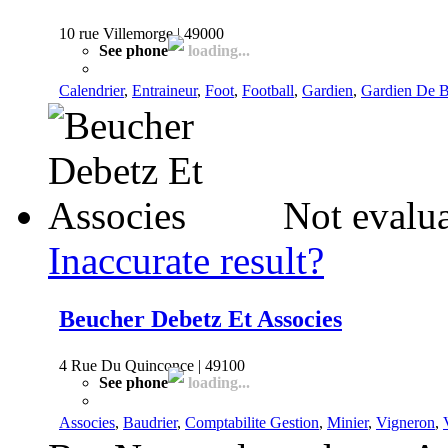
10 rue Villemorge | 49000
See phone
loading...
Calendrier
,
Entraineur
,
Foot
,
Football
,
Gardien
,
Gardien De B
Not evalua
Inaccurate result?
Beucher Debetz Et Associes
4 Rue Du Quinconce | 49100
See phone
loading...
Associes
,
Baudrier
,
Comptabilite Gestion
,
Minier
,
Vigneron
,