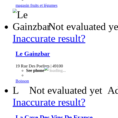
magasin fruits et légumes
Not evaluated ye
Inaccurate result?
Le Gainzbar
19 Rue Des Poeliers | 49100
See phone
loading...
Boisson
L
Not evaluated yet
Ad
Inaccurate result?
La Cave Des Vins De France