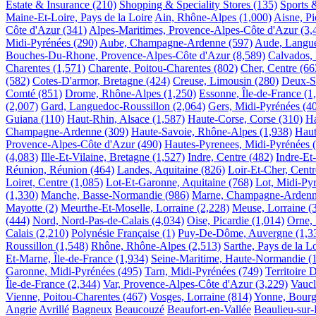
Estate & Insurance
(210)
Shopping & Speciality Stores
(135)
Sports 
Maine-Et-Loire, Pays de la Loire
Ain, Rhône-Alpes
(1,000)
Aisne, Pi
Côte d'Azur
(341)
Alpes-Maritimes, Provence-Alpes-Côte d'Azur
(3,
Midi-Pyrénées
(290)
Aube, Champagne-Ardenne
(597)
Aude, Langue
Bouches-Du-Rhone, Provence-Alpes-Côte d'Azur
(8,589)
Calvados,
Charentes
(1,571)
Charente, Poitou-Charentes
(802)
Cher, Centre
(66
(582)
Cotes-D'armor, Bretagne
(424)
Creuse, Limousin
(280)
Deux-Se
Comté
(851)
Drome, Rhône-Alpes
(1,250)
Essonne, Île-de-France
(1
(2,007)
Gard, Languedoc-Roussillon
(2,064)
Gers, Midi-Pyrénées
(4
Guiana
(110)
Haut-Rhin, Alsace
(1,587)
Haute-Corse, Corse
(310)
Ha
Champagne-Ardenne
(309)
Haute-Savoie, Rhône-Alpes
(1,938)
Haut
Provence-Alpes-Côte d'Azur
(490)
Hautes-Pyrenees, Midi-Pyrénées
(4,083)
Ille-Et-Vilaine, Bretagne
(1,527)
Indre, Centre
(482)
Indre-Et
Réunion, Réunion
(464)
Landes, Aquitaine
(826)
Loir-Et-Cher, Centr
Loiret, Centre
(1,085)
Lot-Et-Garonne, Aquitaine
(768)
Lot, Midi-Py
(1,330)
Manche, Basse-Normandie
(986)
Marne, Champagne-Arden
Mayotte
(2)
Meurthe-Et-Moselle, Lorraine
(2,228)
Meuse, Lorraine
(
(444)
Nord, Nord-Pas-de-Calais
(4,034)
Oise, Picardie
(1,014)
Orne,
Calais
(2,210)
Polynésie Française
(1)
Puy-De-Dôme, Auvergne
(1,3
Roussillon
(1,548)
Rhône, Rhône-Alpes
(2,513)
Sarthe, Pays de la L
Et-Marne, Île-de-France
(1,934)
Seine-Maritime, Haute-Normandie
(
Garonne, Midi-Pyrénées
(495)
Tarn, Midi-Pyrénées
(749)
Territoire 
Île-de-France
(2,344)
Var, Provence-Alpes-Côte d'Azur
(3,229)
Vaucl
Vienne, Poitou-Charentes
(467)
Vosges, Lorraine
(814)
Yonne, Bour
Angrie
Avrillé
Bagneux
Beaucouzé
Beaufort-en-Vallée
Beaulieu-sur