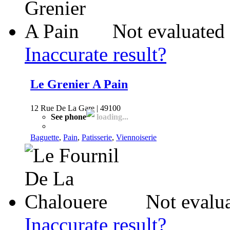
Not evaluated 
Inaccurate result?
Le Grenier A Pain
12 Rue De La Gare | 49100
See phone
loading...
Baguette
,
Pain
,
Patisserie
,
Viennoiserie
Not evalua
Inaccurate result?