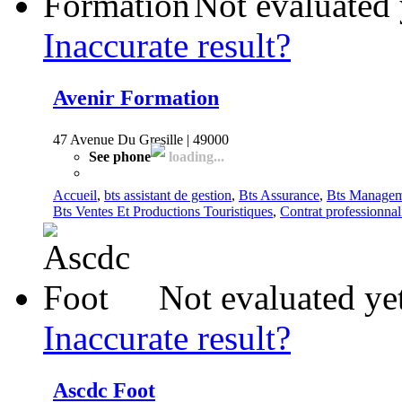
Not evaluated 
Inaccurate result?
Avenir Formation
47 Avenue Du Gresille | 49000
See phone
loading...
Accueil
,
bts assistant de gestion
,
Bts Assurance
,
Bts Managem
Bts Ventes Et Productions Touristiques
,
Contrat professionnal
Not evaluated ye
Inaccurate result?
Ascdc Foot