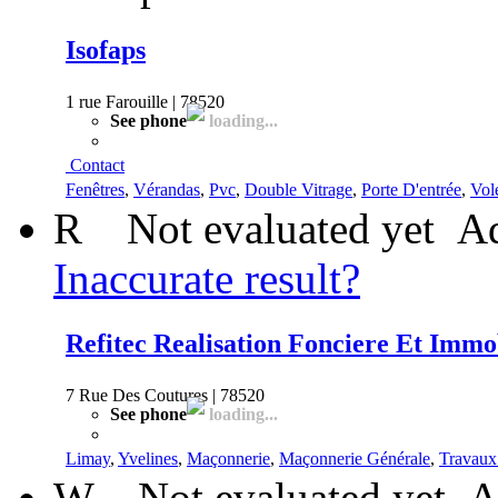
Isofaps
1 rue Farouille | 78520
See phone
loading...
Contact
Fenêtres
,
Vérandas
,
Pvc
,
Double Vitrage
,
Porte D'entrée
,
Vol
R
Not evaluated yet
Ad
Inaccurate result?
Refitec Realisation Fonciere Et Immo
7 Rue Des Coutures | 78520
See phone
loading...
Limay
,
Yvelines
,
Maçonnerie
,
Maçonnerie Générale
,
Travaux
W
Not evaluated yet
A