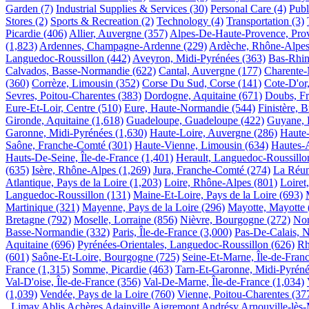
Garden
(7)
Industrial Supplies & Services
(30)
Personal Care
(4)
Publ
Stores
(2)
Sports & Recreation
(2)
Technology
(4)
Transportation
(3)
Picardie
(406)
Allier, Auvergne
(357)
Alpes-De-Haute-Provence, Pro
(1,823)
Ardennes, Champagne-Ardenne
(229)
Ardèche, Rhône-Alpe
Languedoc-Roussillon
(442)
Aveyron, Midi-Pyrénées
(363)
Bas-Rhin
Calvados, Basse-Normandie
(622)
Cantal, Auvergne
(177)
Charente-
(360)
Corrèze, Limousin
(352)
Corse Du Sud, Corse
(141)
Cote-D'or
Sevres, Poitou-Charentes
(383)
Dordogne, Aquitaine
(671)
Doubs, F
Eure-Et-Loir, Centre
(510)
Eure, Haute-Normandie
(544)
Finistère, 
Gironde, Aquitaine
(1,618)
Guadeloupe, Guadeloupe
(422)
Guyane, 
Garonne, Midi-Pyrénées
(1,630)
Haute-Loire, Auvergne
(286)
Haute
Saône, Franche-Comté
(301)
Haute-Vienne, Limousin
(634)
Hautes-
Hauts-De-Seine, Île-de-France
(1,401)
Herault, Languedoc-Roussillo
(635)
Isère, Rhône-Alpes
(1,269)
Jura, Franche-Comté
(274)
La Réun
Atlantique, Pays de la Loire
(1,203)
Loire, Rhône-Alpes
(801)
Loiret
Languedoc-Roussillon
(131)
Maine-Et-Loire, Pays de la Loire
(693)
Martinique
(321)
Mayenne, Pays de la Loire
(296)
Mayotte, Mayotte
Bretagne
(792)
Moselle, Lorraine
(856)
Nièvre, Bourgogne
(272)
Nor
Basse-Normandie
(332)
Paris, Île-de-France
(3,000)
Pas-De-Calais, N
Aquitaine
(696)
Pyrénées-Orientales, Languedoc-Roussillon
(626)
Rh
(601)
Saône-Et-Loire, Bourgogne
(725)
Seine-Et-Marne, Île-de-Fran
France
(1,315)
Somme, Picardie
(463)
Tarn-Et-Garonne, Midi-Pyrén
Val-D'oise, Île-de-France
(356)
Val-De-Marne, Île-de-France
(1,034)
(1,039)
Vendée, Pays de la Loire
(760)
Vienne, Poitou-Charentes
(37
Limay
Ablis
Achères
Adainville
Aigremont
Andrésy
Arnouville-lès