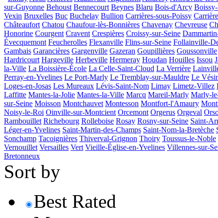
sur-Guyonne
Behoust
Bennecourt
Beynes
Blaru
Bois-d'Arcy
Boissy
Vexin
Bruxelles
Buc
Buchelay
Bullion
Carrières-sous-Poissy
Carrièr
Châteaufort
Chatou
Chaufour-lès-Bonnières
Chavenay
Chevreuse
Ch
Honorine
Courgent
Cravent
Crespières
Croissy-sur-Seine
Dammartin
Évecquemont
Feucherolles
Flexanville
Flins-sur-Seine
Follainville-
Gambais
Garancières
Gargenville
Gazeran
Goupillières
Goussonville
Hardricourt
Hargeville
Herbeville
Hermeray
Houdan
Houilles
Issou
J
la-Ville
La Boissière-École
La Celle-Saint-Cloud
La Verrière
Lainvil
Perray-en-Yvelines
Le Port-Marly
Le Tremblay-sur-Mauldre
Le Vési
Loges-en-Josas
Les Mureaux
Lévis-Saint-Nom
Limay
Limetz-Villez
Laffitte
Mantes-la-Jolie
Mantes-la-Ville
Marcq
Mareil-Marly
Marly-le
sur-Seine
Moisson
Montchauvet
Montesson
Montfort-l'Amaury
Mont
Noisy-le-Roi
Oinville-sur-Montcient
Orcemont
Orgerus
Orgeval
Orso
Rambouillet
Richebourg
Rolleboise
Rosay
Rosny-sur-Seine
Saint-Ar
Léger-en-Yvelines
Saint-Martin-des-Champs
Saint-Nom-la-Bretèche
Sonchamp
Tacoignières
Thiverval-Grignon
Thoiry
Toussus-le-Noble
Vernouillet
Versailles
Vert
Vieille-Église-en-Yvelines
Villennes-sur-Se
Bretonneux
Sort by
Best Rated