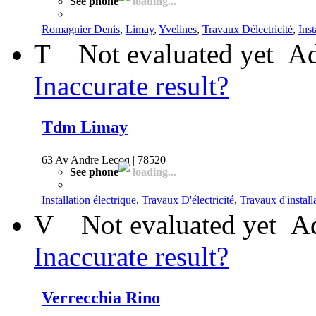
See phone
loading...
Romagnier Denis
,
Limay
,
Yvelines
,
Travaux Délectricité
,
Inst
T
Not evaluated yet
Ad
Inaccurate result?
Tdm Limay
63 Av Andre Lecoq | 78520
See phone
loading...
Installation électrique
,
Travaux D'électricité
,
Travaux d'install
V
Not evaluated yet
Ad
Inaccurate result?
Verrecchia Rino