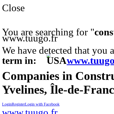
Close
You are searching for "
cons
www.tuugo.fr
We have detected that you 
term in:
www.tuugo
Companies in Constr
Yvelines, Île-de-Fran
Login
Register
Login with Facebook
www.tuugo.fr