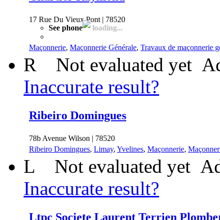
17 Rue Du Vieux Pont | 78520
See phone
loading...
Maçonnerie
,
Maçonnerie Générale
,
Travaux de maçonnerie g
R
Not evaluated yet
Ad
Inaccurate result?
Ribeiro Domingues
78b Avenue Wilson | 78520
Ribeiro Domingues
,
Limay
,
Yvelines
,
Maçonnerie
,
Maçonneri
L
Not evaluated yet
Ad
Inaccurate result?
Ltpc Societe Laurent Terrien Plombe