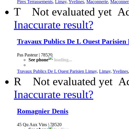
Pires Terrassements
,
Limay
,
Yvelines
,
Maçonnerie
,
Maçonneri
T
Not evaluated yet
Ad
Inaccurate result?
Travaux Publics De L Ouest Parisien
Pas Pasteur | 78520
See phone
loading...
Travaux Publics De L Ouest Parisien Limay
,
Limay
,
Yvelines
R
Not evaluated yet
Ad
Inaccurate result?
Romagnier Denis
45 Qu Aux Vins | 78520