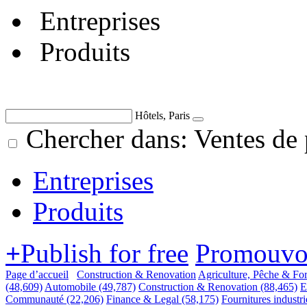
Entreprises
Produits
Hôtels, Paris
Chercher dans: Ventes de 
Entreprises
Produits
+
Publish for free
Promouvoi
Page d’accueil
Construction & Renovation
Agriculture, Pêche & For
(48,609)
Automobile
(49,787)
Construction & Renovation
(88,465)
E
Communauté
(22,206)
Finance & Legal
(58,175)
Fournitures industri