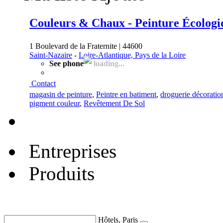
Couleurs & Chaux - Peinture Écologi
1 Boulevard de la Fraternite | 44600
Saint-Nazaire
-
Loire-Atlantique, Pays de la Loire
See phone
loading...
Contact
magasin de peinture
,
Peintre en batiment
,
droguerie décoration
pigment couleur
,
Revêtement De Sol
Entreprises
Produits
Hôtels, Paris