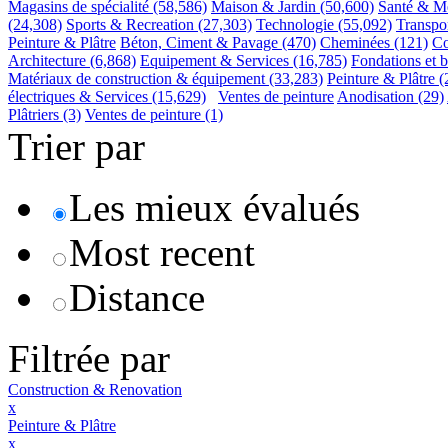
Magasins de spécialité
(58,586)
Maison & Jardin
(50,600)
Santé & M
(24,308)
Sports & Recreation
(27,303)
Technologie
(55,092)
Transpo
Peinture & Plâtre
Béton, Ciment & Pavage
(470)
Cheminées
(121)
Co
Architecture
(6,868)
Equipement & Services
(16,785)
Fondations et b
Matériaux de construction & équipement
(33,283)
Peinture & Plâtre
(
électriques & Services
(15,629)
Ventes de peinture
Anodisation
(29)
Plâtriers
(3)
Ventes de peinture
(1)
Trier par
Les mieux évalués
Most recent
Distance
Filtrée par
Construction & Renovation
x
Peinture & Plâtre
x