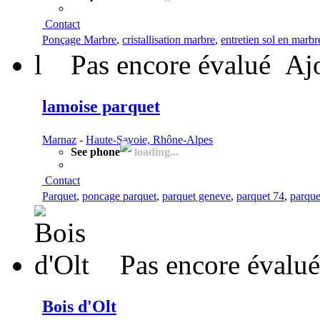
Contact
Ponçage Marbre
,
cristallisation marbre
,
entretien sol en marbr
l
Pas encore évalué
Ajo
lamoise parquet
Marnaz
-
Haute-Savoie, Rhône-Alpes
See phone
loading...
Contact
Parquet
,
poncage parquet
,
parquet geneve
,
parquet 74
,
parque
Pas encore évalué
Bois d'Olt