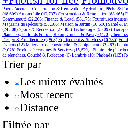
Page d’accueil
Construction & Renovation
Agriculture, Pêche & For
(48,609)
Automobile
(49,787)
Construction & Renovation
(88,465)
E
Communauté
(22,206)
Finance & Legal
(58,175)
Fournitures industri
Magasins de spécialité
(58,586)
Maison & Jardin
(50,600)
Santé & M
(24,308)
Sports & Recreation
(27,303)
Technologie
(55,092)
Transpo
Planchers, Plafonds & Toits
Béton, Ciment & Pavage
(470)
Cheminé
Design & Architecture
(6,868)
Equipement & Services
(16,785)
Fonda
Experts
(12)
Matériaux de construction & équipement
(33,283)
Peintu
(2,028)
Produits électriques & Services
(15,629)
Finition de planch
de planchers, Couché & Réfection
(6)
Lambris
(10)
Plafonds
(165)
Re
Trier par
Les mieux évalués
Most recent
Distance
Filtrée par