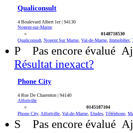
Qualiconsult
4 Boulevard Albert 1er | 94130
Nogent-sur-Marne
0148718530
Qualiconsult
,
Nogent Sur Marne
,
Val-de-Marne
,
Immobilier
,
P
Pas encore évalué
Aj
Résultat inexact?
Phone City
4 Rue De Charenton | 94140
Alfortville
0145187104
Phone City
,
Alfortville
,
Val-de-Marne
,
Etudes
,
Téléphone
,
Ma
S
Pas encore évalué
Aj