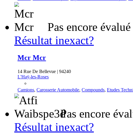
Pas encore évalué
Résultat inexact?
Mcr Mcr
14 Rue De Bellevue | 94240
L'Haÿ-les-Roses
Camions
,
Carosserie Automobile
,
Compounds
,
Etudes Techn
Pas encore éva
Résultat inexact?