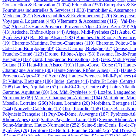
Construction & Renovation
(1,024)
Education
(359)
Entreprises & Se
Fournitures industrielles & Services
(1,830)
Immobilier & Assurance
Médecine
(821)
Services publics & Environnement
(270)
Soins perso
Voyages & Logement
(440)
Vêtements & Accessoires
(416)
|
Val-De-
(54)
Alpes-De-Haute-Provence, Provence-Alpes-Côte d'Azur
(29)
Al
(43)
Ardèche, Rhône-Alpes
(44)
Ariège, Midi-Pyrénées
(21)
Aube, C
Pyrénées
(62)
Bas-Rhin, Alsace
(283)
Bouches-Du-Rhone, Provence-
(19)
Charente-Maritime, Poitou-Charentes
(110)
Charente, Poitou-Ch
Cote-D'or, Bourgogne
(49)
Cotes-D'armor, Bretagne
(32)
Creuse, Li
Franche-Comté
(123)
Drome, Rhône-Alpes
(98)
Essonne, Île-de-Fra
Bretagne
(166)
Gard, Languedoc-Roussillon
(188)
Gers, Midi-Pyrén
Guiana
(13)
Haut-Rhin, Alsace
(191)
Haute-Corse, Corse
(17)
Haute
Champagne-Ardenne
(36)
Haute-Savoie, Rhône-Alpes
(173)
Haute-
Provence-Alpes-Côte d'Azur
(26)
Hautes-Pyrenees, Midi-Pyrénées
(4
Et-Vilaine, Bretagne
(186)
Indre, Centre
(44)
Indre-Et-Loire, Centre
(
(108)
Landes, Aquitaine
(52)
Loir-Et-Cher, Centre
(49)
Loire-Atlanti
Garonne, Aquitaine
(60)
Lot, Midi-Pyrénées
(44)
Lozère, Languedoc-
Normandie
(69)
Marne, Champagne-Ardenne
(164)
Martinique, Mart
Moselle, Lorraine
(266)
Meuse, Lorraine
(20)
Morbihan, Bretagne
(1
(744)
Nouvelle Calédonie
(15)
Oise, Picardie
(158)
Orne, Basse-Nor
Polynésie Française
(1)
Puy-De-Dôme, Auvergne
(187)
Pyrénées-Atl
Rhône-Alpes
(526)
Sarthe, Pays de la Loire
(109)
Savoie, Rhône-Alp
Seine-Maritime, Haute-Normandie
(252)
Seine-Saint-Denis, Île-de-F
Pyrénées
(79)
Territoire De Belfort, Franche-Comté
(26)
Val-D'oise, 
d'Azur
(244)
Vaucluse, Provence-Alpes-Côte d'Azur
(233)
Vendée, P