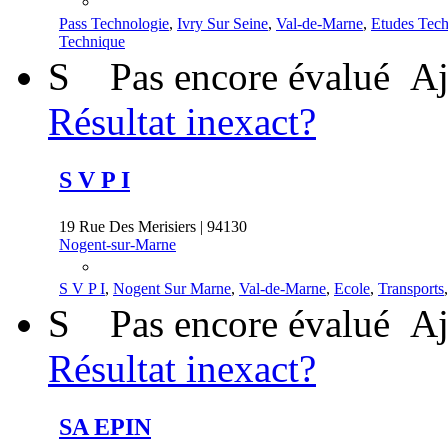
Pass Technologie
,
Ivry Sur Seine
,
Val-de-Marne
,
Etudes Tech
Technique
S
Pas encore évalué
Aj
Résultat inexact?
S V P I
19 Rue Des Merisiers | 94130
Nogent-sur-Marne
S V P I
,
Nogent Sur Marne
,
Val-de-Marne
,
Ecole
,
Transports
S
Pas encore évalué
Aj
Résultat inexact?
SA EPIN