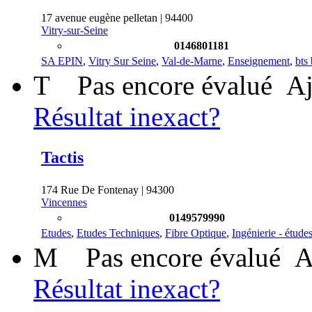
17 avenue eugène pelletan | 94400
Vitry-sur-Seine
0146801181
SA EPIN
,
Vitry Sur Seine
,
Val-de-Marne
,
Enseignement
,
bts
T
Pas encore évalué
Aj
Résultat inexact?
Tactis
174 Rue De Fontenay | 94300
Vincennes
0149579990
Etudes
,
Etudes Techniques
,
Fibre Optique
,
Ingénierie - étude
M
Pas encore évalué
A
Résultat inexact?