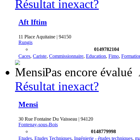
Résultat inexact?
Aft Iftim
11 Place Aquitaine | 94150
Rungis
0149782104
Caces
,
Cariste
,
Commissionnaire
,
Education
,
Fimo
,
Formatio
Pas encore évalué
Résultat inexact?
Mensi
30 Rue Fontaine Du Vaisseau | 94120
Fontenay-sous-Bois
0148779998
Etudes
,
Etudes Techniques
,
Ingénierie - études techniques
,
ma