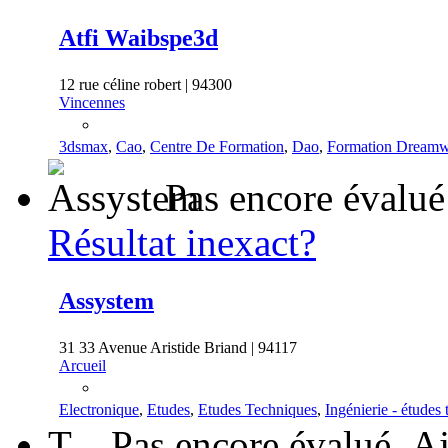
Atfi Waibspe3d
12 rue céline robert | 94300
Vincennes
3dsmax
,
Cao
,
Centre De Formation
,
Dao
,
Formation Dreamw
Pas encore évalué
Résultat inexact?
Assystem
31 33 Avenue Aristide Briand | 94117
Arcueil
Electronique
,
Etudes
,
Etudes Techniques
,
Ingénierie - études
T
Pas encore évalué
Aj