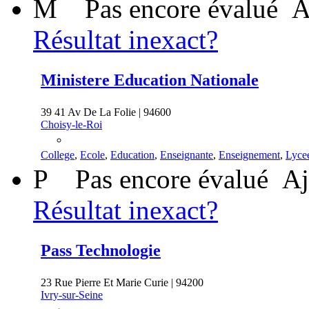
M
Pas encore évalué
A
Résultat inexact?
Ministere Education Nationale
39 41 Av De La Folie | 94600
Choisy-le-Roi
College
,
Ecole
,
Education
,
Enseignante
,
Enseignement
,
Lyce
P
Pas encore évalué
Aj
Résultat inexact?
Pass Technologie
23 Rue Pierre Et Marie Curie | 94200
Ivry-sur-Seine