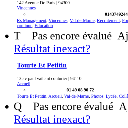
142 Avenue De Paris | 94300
Vincennes
0143749244
Rs Management
,
Vincennes
,
Val-de-Marne
,
Recrutement
,
Fo
continue
,
Education
T
Pas encore évalué
Aj
Résultat inexact?
Tourte Et Petitin
13 av paul vaillant couturier | 94110
Arcueil
01 49 08 90 72
Tourte Et Petitin
,
Arcueil
,
Val-de-Marne
,
Photos
,
Lycée
,
Coll
Q
Pas encore évalué
A
Résultat inexact?