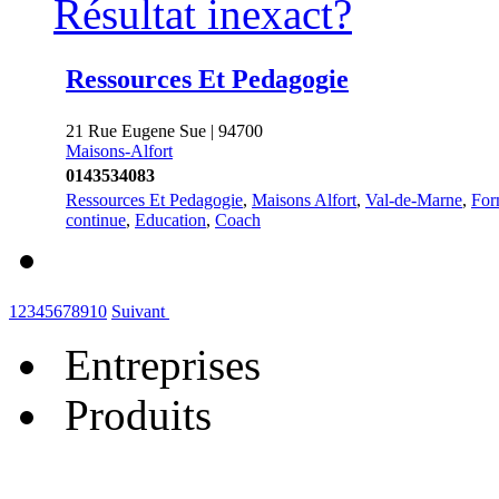
Résultat inexact?
Ressources Et Pedagogie
21 Rue Eugene Sue | 94700
Maisons-Alfort
0143534083
Ressources Et Pedagogie
,
Maisons Alfort
,
Val-de-Marne
,
For
continue
,
Education
,
Coach
1
2
3
4
5
6
7
8
9
10
Suivant
Entreprises
Produits