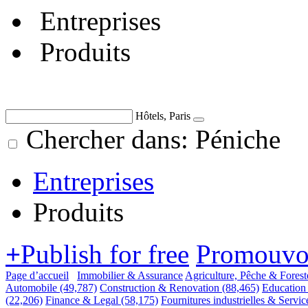
Entreprises
Produits
Hôtels, Paris
Chercher dans: Péniche
Entreprises
Produits
+
Publish for free
Promouvoi
Page d’accueil
Immobilier & Assurance
Agriculture, Pêche & Forest
Automobile
(49,787)
Construction & Renovation
(88,465)
Education
(22,206)
Finance & Legal
(58,175)
Fournitures industrielles & Servic