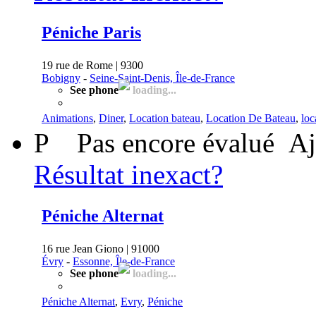
Péniche Paris
19 rue de Rome | 9300
Bobigny
-
Seine-Saint-Denis, Île-de-France
See phone
loading...
Animations
,
Diner
,
Location bateau
,
Location De Bateau
,
loc
P
Pas encore évalué
Aj
Résultat inexact?
Péniche Alternat
16 rue Jean Giono | 91000
Évry
-
Essonne, Île-de-France
See phone
loading...
Péniche Alternat
,
Evry
,
Péniche