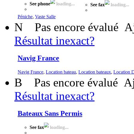
See phone
loading...
See fax
loading...
Péniche
,
Vaste Salle
N
Pas encore évalué
A
Résultat inexact?
Navig France
Navig France
,
Location bateau
,
Location bateaux
,
Location 
B
Pas encore évalué
Aj
Résultat inexact?
Bateaux Sans Permis
See fax
loading...