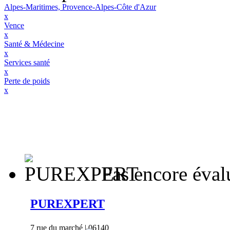
Alpes-Maritimes, Provence-Alpes-Côte d'Azur
x
Vence
x
Santé & Médecine
x
Services santé
x
Perte de poids
x
Pas encore éval
PUREXPERT
7 rue du marché | 06140