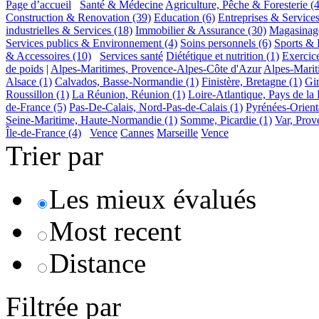
Page d’accueil
Santé & Médecine
Agriculture, Pêche & Foresterie
(4
Construction & Renovation
(39)
Education
(6)
Entreprises & Services
industrielles & Services
(18)
Immobilier & Assurance
(30)
Magasinage
Services publics & Environnement
(4)
Soins personnels
(6)
Sports & 
& Accessoires
(10)
Services santé
Diététique et nutrition
(1)
Exercic
de poids
|
Alpes-Maritimes, Provence-Alpes-Côte d'Azur
Alpes-Marit
Alsace
(1)
Calvados, Basse-Normandie
(1)
Finistère, Bretagne
(1)
Gi
Roussillon
(1)
La Réunion, Réunion
(1)
Loire-Atlantique, Pays de la 
de-France
(5)
Pas-De-Calais, Nord-Pas-de-Calais
(1)
Pyrénées-Orient
Seine-Maritime, Haute-Normandie
(1)
Somme, Picardie
(1)
Var, Prov
Île-de-France
(4)
Vence
Cannes
Marseille
Vence
Trier par
Les mieux évalués
Most recent
Distance
Filtrée par