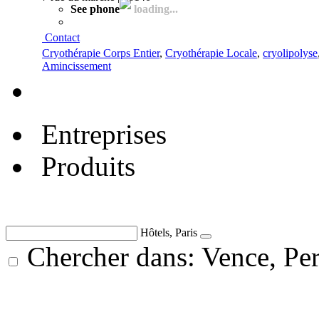
See phone
loading...
Contact
Cryothérapie Corps Entier
,
Cryothérapie Locale
,
cryolipolyse
Amincissement
Entreprises
Produits
Hôtels, Paris
Chercher dans: Vence, Per