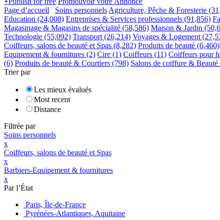
+
Publish for free
Promouvoir votre Annonce
Page d’accueil
Soins personnels
Agriculture, Pêche & Foresterie
(31
Education
(24,008)
Entreprises & Services professionnels
(91,856)
F
Magasinage & Magasins de spécialité
(58,586)
Maison & Jardin
(50,
Technologie
(55,092)
Transport
(26,214)
Voyages & Logement
(27,5
Coiffeurs, salons de beauté et Spas
(8,282)
Produits de beauté
(6,460)
Equipement & fournitures
(2)
Cire
(1)
Coiffeurs
(11)
Coiffeurs pour 
(6)
Produits de beauté & Courtiers
(798)
Salons de coiffure & Beauté
Trier par
Les mieux évalués
Most recent
Distance
Filtrée par
Soins personnels
x
Coiffeurs, salons de beauté et Spas
x
Barbiers-Equipement & fournitures
x
Par l’État
Paris, Île-de-France
Pyrénées-Atlantiques, Aquitaine