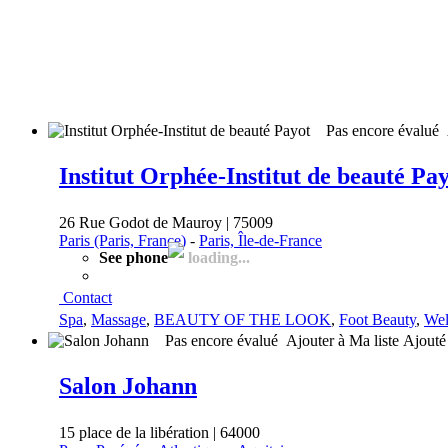
Pas encore évalué
Institut Orphée-Institut de beauté Pa
26 Rue Godot de Mauroy | 75009
Paris (Paris, France)
-
Paris, Île-de-France
See phone
loading...
Contact
Spa
,
Massage
,
BEAUTY OF THE LOOK
,
Foot Beauty
,
Wel
Pas encore évalué
Ajouter à Ma liste
Ajout
Salon Johann
15 place de la libération | 64000