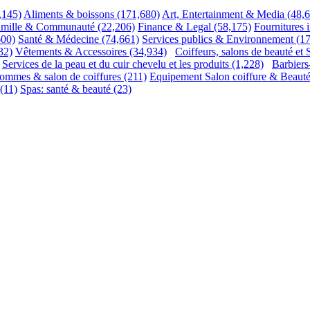
,145)
Aliments & boissons
(171,680)
Art, Entertainment & Media
(48,
amille & Communauté
(22,206)
Finance & Legal
(58,175)
Fournitures i
600)
Santé & Médecine
(74,661)
Services publics & Environnement
(1
32)
Vêtements & Accessoires
(34,934)
Coiffeurs, salons de beauté et 
Services de la peau et du cuir chevelu et les produits
(1,228)
Barbiers
hommes & salon de coiffures
(211)
Equipement Salon coiffure & Beaut
(11)
Spas: santé & beauté
(23)