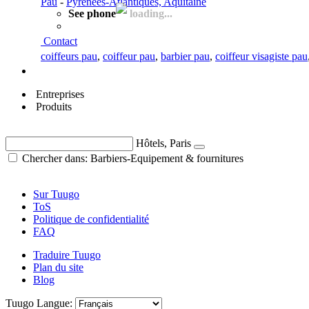
Pau
-
Pyrénées-Atlantiques, Aquitaine
See phone
loading...
Contact
coiffeurs pau
,
coiffeur pau
,
barbier pau
,
coiffeur visagiste pau
Entreprises
Produits
Hôtels, Paris
Chercher dans: Barbiers-Equipement & fournitures
Sur Tuugo
ToS
Politique de confidentialité
FAQ
Traduire Tuugo
Plan du site
Blog
Tuugo Langue: