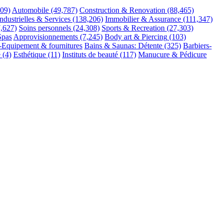
609)
Automobile
(49,787)
Construction & Renovation
(88,465)
ndustrielles & Services
(138,206)
Immobilier & Assurance
(111,347)
7,627)
Soins personnels
(24,308)
Sports & Recreation
(27,303)
Spas
Approvisionnements
(7,245)
Body art & Piercing
(103)
-Equipement & fournitures
Bains & Saunas: Détente
(325)
Barbiers-
é
(4)
Esthétique
(11)
Instituts de beauté
(117)
Manucure & Pédicure