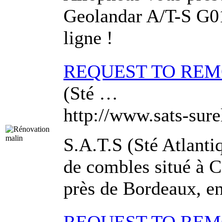
Geolandar A/T-S G0
ligne !
REQUEST TO RE
(Sté …
http://www.sats-sure
S.A.T.S (Sté Atlant
de combles situé à C
près de Bordeaux, e