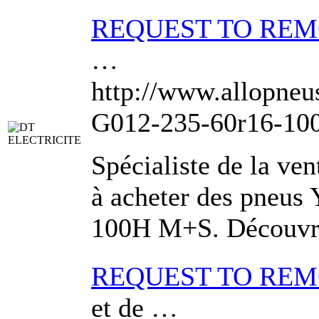
REQUEST TO RE
…
http://www.allo
G012-235-60r16-100
Spécialiste de la ve
à acheter des pneu
100H M+S. Découvre
REQUEST TO RE
et de …