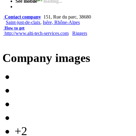
See mobile
loading...
Contact company
151, Rue du parc, 38680
Saint-just-de-claix
,
Isère, Rhône-Alpes
How to get
http://www.alti-tech-services.com
Riggers
Company images
+2