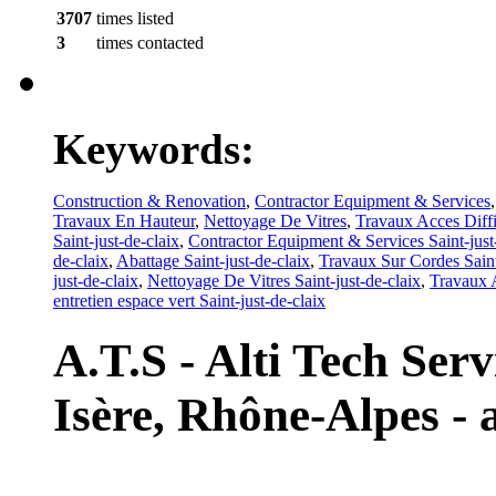
3707
times listed
3
times contacted
Keywords:
Construction & Renovation
,
Contractor Equipment & Services
Travaux En Hauteur
,
Nettoyage De Vitres
,
Travaux Acces Diffi
Saint-just-de-claix
,
Contractor Equipment & Services Saint-just
de-claix
,
Abattage Saint-just-de-claix
,
Travaux Sur Cordes Saint
just-de-claix
,
Nettoyage De Vitres Saint-just-de-claix
,
Travaux A
entretien espace vert Saint-just-de-claix
A.T.S - Alti Tech Servi
Isère, Rhône-Alpes - a