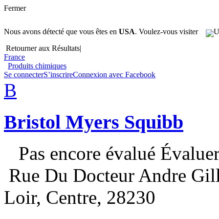
Fermer
Nous avons détecté que vous êtes en
USA
. Voulez-vous visiter
Retourner aux Résultats
|
France
Produits chimiques
Se connecter
S’inscrire
Connexion avec Facebook
B
Bristol Myers Squibb
Pas encore évalué
Évalue
Rue Du Docteur Andre Gill
Loir, Centre, 28230