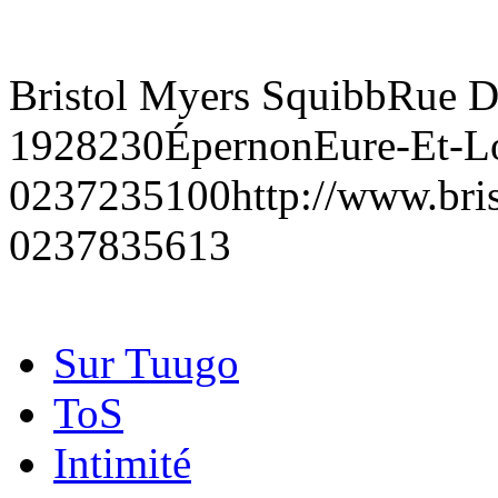
Bristol Myers Squibb
Rue D
19
28230
Épernon
Eure-Et-Lo
0237235100
http://www.bri
0237835613
Sur Tuugo
ToS
Intimité