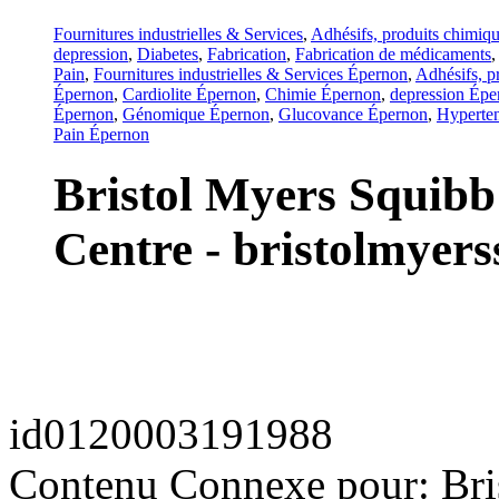
Fournitures industrielles & Services
,
Adhésifs, produits chimique
depression
,
Diabetes
,
Fabrication
,
Fabrication de médicaments
Pain
,
Fournitures industrielles & Services Épernon
,
Adhésifs, pr
Épernon
,
Cardiolite Épernon
,
Chimie Épernon
,
depression Épe
Épernon
,
Génomique Épernon
,
Glucovance Épernon
,
Hyperte
Pain Épernon
Bristol Myers Squibb
Centre - bristolmyer
id
0120003191988
Contenu Connexe pour: Bri