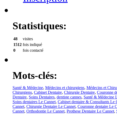
Statistiques:
48
visites
1512
fois indiqué
0
fois contacté
Mots-clés:
Santé & Médecine
,
Médecins et chirurgiens
,
Médecins et Chiru
Chirurgiens
,
Cabinet Dentaire
,
Chirurgie Dentaire
,
Couronne de
Dentaire
,
Soins Dentaires
,
dentiste cannes
,
Santé & Médecine 
Soins dentaires Le Cannet
,
Cabinet dentaire & Consultants Le 
Cannet
,
Chirurgie Dentaire Le Cannet
,
Couronne dentaire Le 
Cannet
,
Orthodontie Le Cannet
,
Prothese Dentaire Le Cannet
,