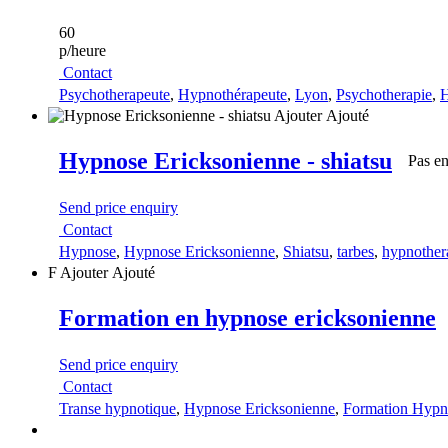
60
p/heure
Contact
Psychotherapeute
,
Hypnothérapeute
,
Lyon
,
Psychotherapie
,
H
Ajouter
Ajouté
Hypnose Ericksonienne - shiatsu
Pas en
Send price enquiry
Contact
Hypnose
,
Hypnose Ericksonienne
,
Shiatsu
,
tarbes
,
hypnother
F
Ajouter
Ajouté
Formation en hypnose ericksonienne
Send price enquiry
Contact
Transe hypnotique
,
Hypnose Ericksonienne
,
Formation Hypn