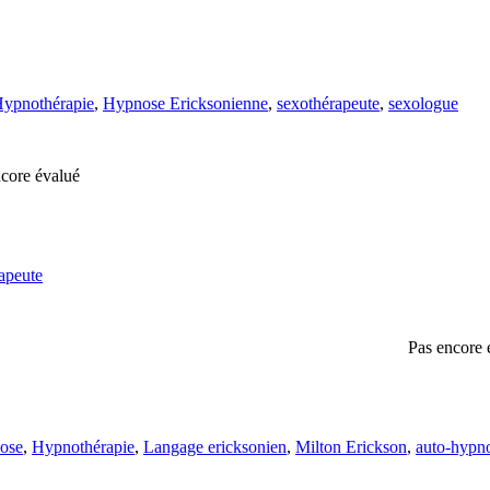
ypnothérapie
,
Hypnose Ericksonienne
,
sexothérapeute
,
sexologue
core évalué
apeute
Pas encore 
ose
,
Hypnothérapie
,
Langage ericksonien
,
Milton Erickson
,
auto-hypn