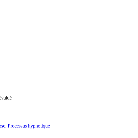
évalué
ose
,
Processus hypnotique