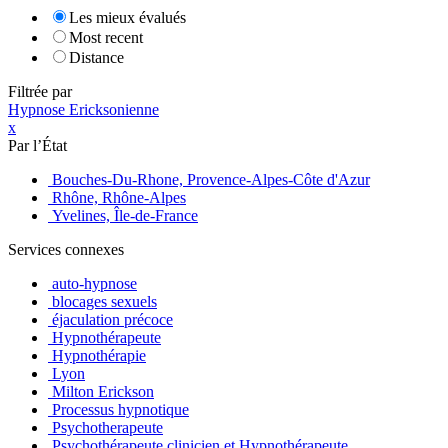
Les mieux évalués
Most recent
Distance
Filtrée par
Hypnose Ericksonienne
x
Par l’État
Bouches-Du-Rhone, Provence-Alpes-Côte d'Azur
Rhône, Rhône-Alpes
Yvelines, Île-de-France
Services connexes
auto-hypnose
blocages sexuels
éjaculation précoce
Hypnothérapeute
Hypnothérapie
Lyon
Milton Erickson
Processus hypnotique
Psychotherapeute
Psychothérapeute clinicien et Hypnothérapeute