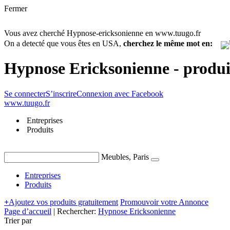
Fermer
Vous avez cherché Hypnose-ericksonienne en www.tuugo.fr
On a detecté que vous êtes en USA,
cherchez le même mot en:
Hypnose Ericksonienne - produi
Se connecter
S’inscrire
Connexion avec Facebook
www.tuugo.fr
Entreprises
Produits
Meubles, Paris
Entreprises
Produits
+
Ajoutez vos produits gratuitement
Promouvoir votre Annonce
Page d’accueil
|
Rechercher:
Hypnose Ericksonienne
Trier par