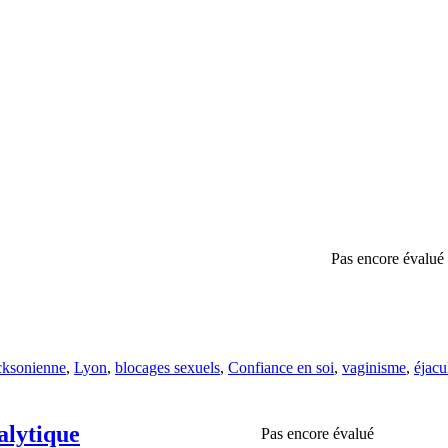
Pas encore évalué
cksonienne
,
Lyon
,
blocages sexuels
,
Confiance en soi
,
vaginisme
,
éjacu
é
alytique
Pas encore évalué