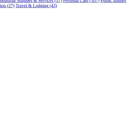
Industrial Supplies & Services
(57)
Personal Care
(107)
Public utilities
tion
(27)
Travel & Lodging
(43)