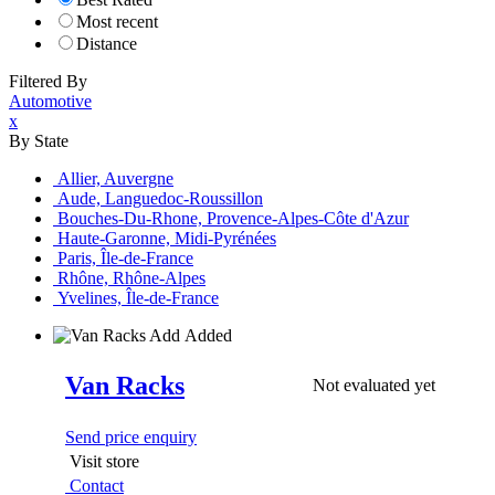
Most recent
Distance
Filtered By
Automotive
x
By State
Allier, Auvergne
Aude, Languedoc-Roussillon
Bouches-Du-Rhone, Provence-Alpes-Côte d'Azur
Haute-Garonne, Midi-Pyrénées
Paris, Île-de-France
Rhône, Rhône-Alpes
Yvelines, Île-de-France
Add
Added
Van Racks
Not evaluated yet
Send price enquiry
Visit store
Contact