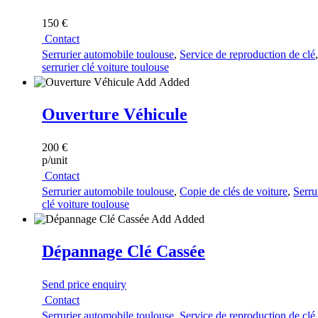
150 €
Contact
Serrurier automobile toulouse
,
Service de reproduction de clé
serrurier clé voiture toulouse
Add
Added
Ouverture Véhicule
200 €
p/unit
Contact
Serrurier automobile toulouse
,
Copie de clés de voiture
,
Serru
clé voiture toulouse
Add
Added
Dépannage Clé Cassée
Send price enquiry
Contact
Serrurier automobile toulouse
,
Service de reproduction de clé