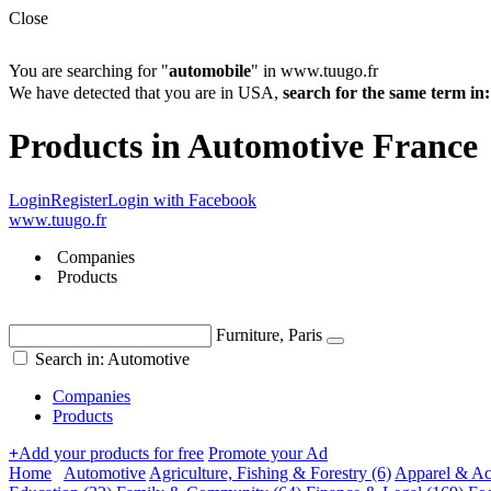
Close
You are searching for "
automobile
" in www.tuugo.fr
We have detected that you are in USA,
search for the same term 
Products in Automotive France
Login
Register
Login with Facebook
www.tuugo.fr
Companies
Products
Furniture, Paris
Search in: Automotive
Companies
Products
+
Add your products for free
Promote your Ad
Home
Automotive
Agriculture, Fishing & Forestry
(6)
Apparel & Ac