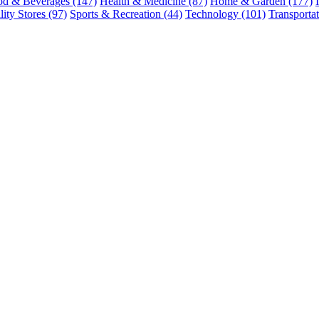
od & Beverages
(147)
Health & Medicine
(87)
Home & Garden
(177)
ity Stores
(97)
Sports & Recreation
(44)
Technology
(101)
Transporta