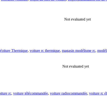
Not evaluated yet
Voiture Thermique
,
voiture rc thermique
,
magasin modélisme rc
,
modél
Not evaluated yet
iture rc
,
voiture télécommandée
,
voiture radiocommandée
,
voiture rc é