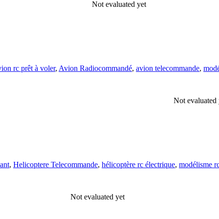
Not evaluated yet
ion rc prêt à voler
,
Avion Radiocommandé
,
avion telecommande
,
modé
Not evaluated 
éant
,
Helicoptere Telecommande
,
hélicoptère rc électrique
,
modélisme r
Not evaluated yet