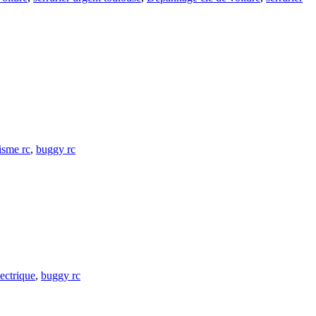
isme rc
,
buggy rc
lectrique
,
buggy rc