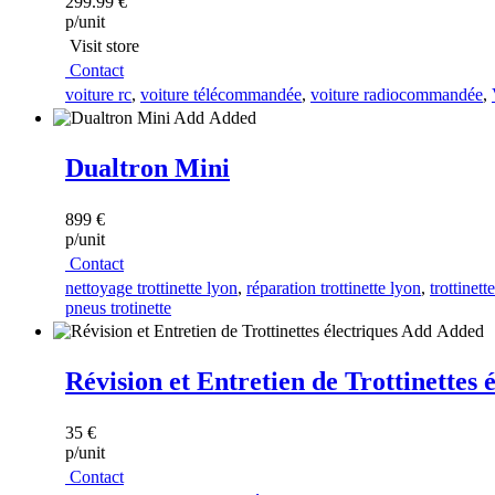
299.99 €
p/unit
Visit store
Contact
voiture rc
,
voiture télécommandée
,
voiture radiocommandée
,
Add
Added
Dualtron Mini
899 €
p/unit
Contact
nettoyage trottinette lyon
,
réparation trottinette lyon
,
trottinett
pneus trotinette
Add
Added
Révision et Entretien de Trottinettes 
35 €
p/unit
Contact