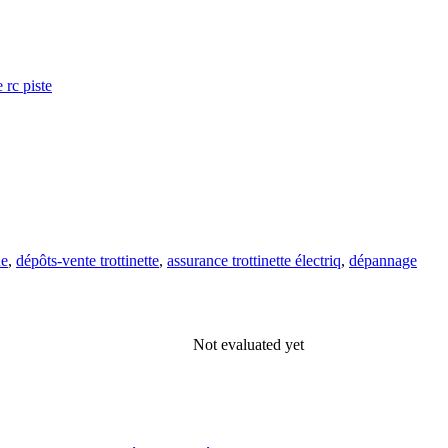
 rc piste
ue
,
dépôts-vente trottinette
,
assurance trottinette électriq
,
dépannage
Not evaluated yet