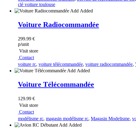
clé voiture toulouse
Add
Added
Voiture Radiocommandée
299.99 €
p/unit
Visit store
Contact
voiture rc
,
voiture télécommandée
,
voiture radiocommandée
,
Add
Added
Voiture Télécommandée
129.99 €
Visit store
Contact
modélisme rc
,
magasin modélisme rc
,
Magasin Modelisme
,
vo
Add
Added