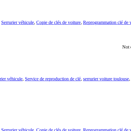
,
Serrurier véhicule
,
Copie de clés de voiture
,
Reprogrammation clé de v
Not 
rier véhicule
,
Service de reproduction de clé
,
serrurier voiture toulouse
,
Serrurier véhicule
,
Copie de clés de voiture
,
Reprogrammation clé de v