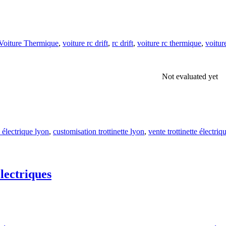
Voiture Thermique
,
voiture rc drift
,
rc drift
,
voiture rc thermique
,
voiture
Not evaluated yet
e électrique lyon
,
customisation trottinette lyon
,
vente trottinette électriq
électriques