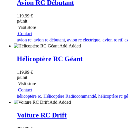
Avion RC Débutant
119.99 €
p/unit
Visit store
Contact
avion rc
,
avion rc débutant
,
avion rc électrique
,
avion rc rtf
,
av
Add
Added
Hélicoptère RC Géant
119.99 €
p/unit
Visit store
Contact
hélicoptère rc
,
Hélicoptère Radiocommandé
,
hélicoptère rc g
Add
Added
Voiture RC Drift