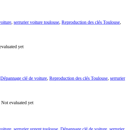
oiture
,
serrurier voiture toulouse
,
Reproduction des clés Toulouse
,
evaluated yet
,
Dépannage clé de voiture
,
Reproduction des clés Toulouse
,
serrurier
Not evaluated yet
oiture
,
serrurier urgent toulouse
,
Dépannage clé de voiture
,
serrurier