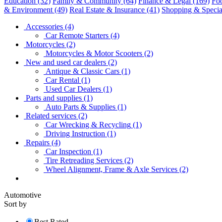
Education
(32)
Family & Community
(64)
Finance & Legal
(169)
Fo
& Environment
(49)
Real Estate & Insurance
(41)
Shopping & Special
Accessories
(4)
Car Remote Starters
(4)
Motorcycles
(2)
Motorcycles & Motor Scooters
(2)
New and used car dealers
(2)
Antique & Classic Cars
(1)
Car Rental
(1)
Used Car Dealers
(1)
Parts and supplies
(1)
Auto Parts & Supplies
(1)
Related services
(2)
Car Wrecking & Recycling
(1)
Driving Instruction
(1)
Repairs
(4)
Car Inspection
(1)
Tire Retreading Services
(2)
Wheel Alignment, Frame & Axle Services
(2)
Automotive
Sort by
Best Rated