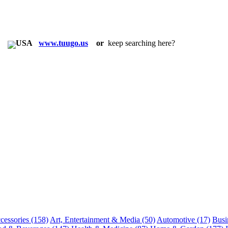
in:
www.tuugo.us
or
keep searching here?
cessories
(158)
Art, Entertainment & Media
(50)
Automotive
(17)
Busi