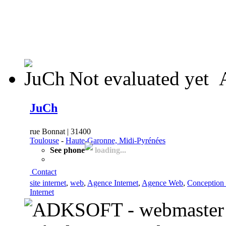
Not evaluated yet
JuCh
rue Bonnat | 31400
Toulouse
-
Haute-Garonne, Midi-Pyrénées
See phone
loading...
Contact
site internet
,
web
,
Agence Internet
,
Agence Web
,
Conception
Internet