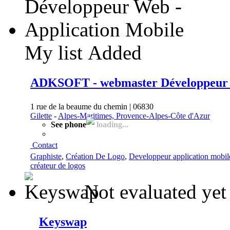
My list
Added
ADKSOFT - webmaster Développeur W
1 rue de la beaume du chemin | 06830
Gilette
-
Alpes-Maritimes, Provence-Alpes-Côte d'Azur
See phone
loading...
Contact
Graphiste
,
Création De Logo
,
Developpeur application mobil
créateur de logos
Not evaluated yet
Keyswap