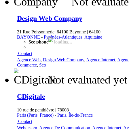
Not evaluate
Design Web Company
21 Rue Poissonnerie, 64100 Bayonne | 64100
BAYONNE
-
Pyrénées-Atlantiques, Aquitaine
See phone
loading...
Contact
Agence Web
,
Design Web Company
,
Agence Internet
,
Agenc
Commerce
,
Seo
Not evaluated yet
CDigitale
10 rue de penthièvre | 78008
Paris (Paris, France)
-
Paris, Île-de-France
Contact
Webdesign
,
Agence De Communication
,
Agence Internet
,
Ag