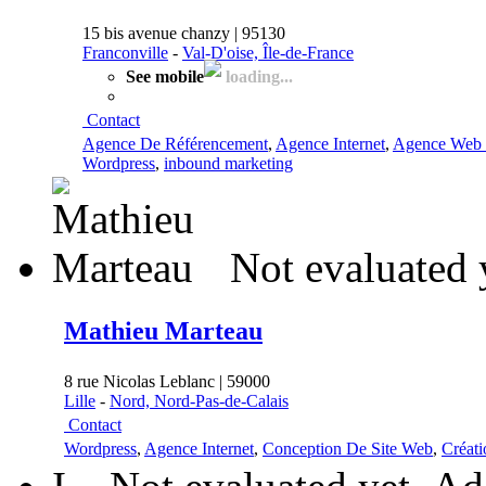
15 bis avenue chanzy | 95130
Franconville
-
Val-D'oise, Île-de-France
See mobile
loading...
Contact
Agence De Référencement
,
Agence Internet
,
Agence Web 
Wordpress
,
inbound marketing
Not evaluated 
Mathieu Marteau
8 rue Nicolas Leblanc | 59000
Lille
-
Nord, Nord-Pas-de-Calais
Contact
Wordpress
,
Agence Internet
,
Conception De Site Web
,
Créat