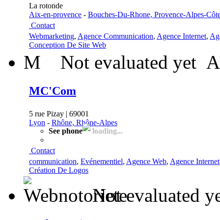
La rotonde
Aix-en-provence
-
Bouches-Du-Rhone, Provence-Alpes-Côte
Contact
Webmarketing
,
Agence Communication
,
Agence Internet
,
Ag
Conception De Site Web
M
Not evaluated yet
A
MC'Com
5 rue Pizay | 69001
Lyon
-
Rhône, Rhône-Alpes
See phone
loading...
Contact
communication
,
Evénementiel
,
Agence Web
,
Agence Internet
Création De Logos
Not evaluated y