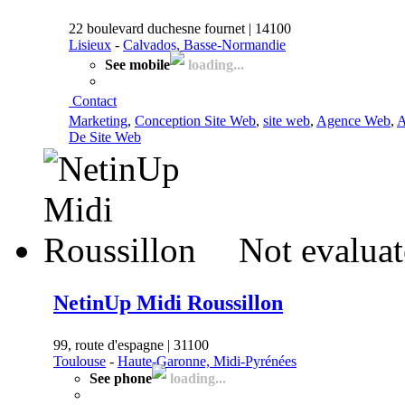
22 boulevard duchesne fournet | 14100
Lisieux
-
Calvados, Basse-Normandie
See mobile
loading...
Contact
Marketing
,
Conception Site Web
,
site web
,
Agence Web
,
A
De Site Web
Not evaluat
NetinUp Midi Roussillon
99, route d'espagne | 31100
Toulouse
-
Haute-Garonne, Midi-Pyrénées
See phone
loading...