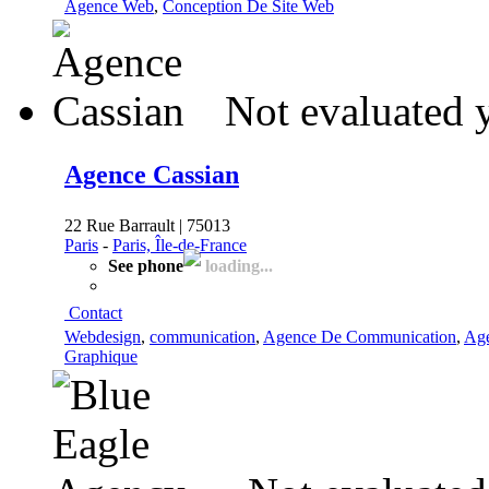
Agence Web
,
Conception De Site Web
Not evaluated 
Agence Cassian
22 Rue Barrault | 75013
Paris
-
Paris, Île-de-France
See phone
loading...
Contact
Webdesign
,
communication
,
Agence De Communication
,
Ag
Graphique