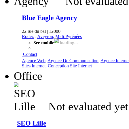
Not evaluated
Blue Eagle Agency
22 rue du bal | 12000
Rodez
-
Aveyron, Midi-Pyrénées
See mobile
loading...
Contact
Agence Web
,
Agence De Communication
,
Agence Interne
Sites Internet
,
Conception Site Internet
Office
Not evaluated yet
SEO Lille