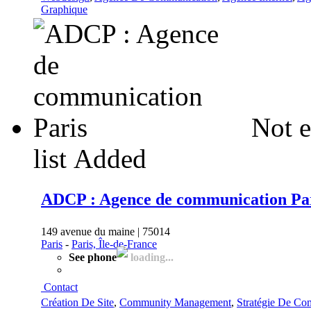
Graphique
Not e
list
Added
ADCP : Agence de communication Pa
149 avenue du maine | 75014
Paris
-
Paris, Île-de-France
See phone
loading...
Contact
Création De Site
,
Community Management
,
Stratégie De Co