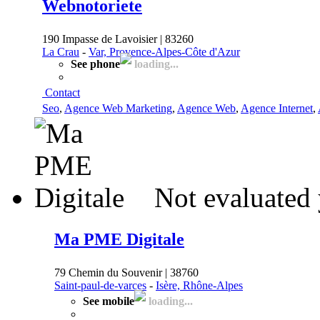
Webnotoriete
190 Impasse de Lavoisier | 83260
La Crau
-
Var, Provence-Alpes-Côte d'Azur
See phone
loading...
Contact
Seo
,
Agence Web Marketing
,
Agence Web
,
Agence Internet
,
Not evaluated 
Ma PME Digitale
79 Chemin du Souvenir | 38760
Saint-paul-de-varces
-
Isère, Rhône-Alpes
See mobile
loading...