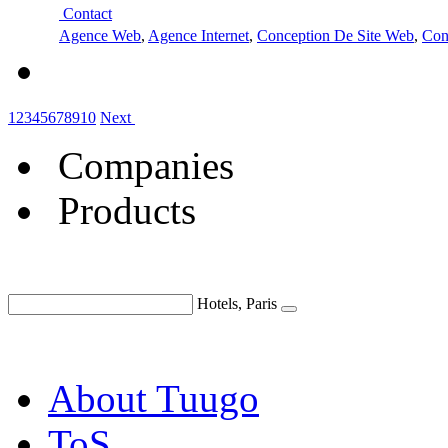
Contact
Agence Web
,
Agence Internet
,
Conception De Site Web
,
Conc
1
2
3
4
5
6
7
8
9
10
Next
Companies
Products
Hotels, Paris
About Tuugo
ToS