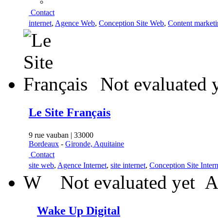
Contact
internet
,
Agence Web
,
Conception Site Web
,
Content market
Not evaluated 
Le Site Français
9 rue vauban | 33000
Bordeaux
-
Gironde, Aquitaine
Contact
site web
,
Agence Internet
,
site internet
,
Conception Site Intern
W
Not evaluated yet
A
Wake Up Digital