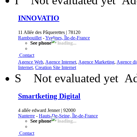
I
Not evaluated yet
Ad
INNOVATIO
11 Allée des Pâquerettes | 78120
Rambouillet
-
Yvelines, Île-de-France
See phone
loading...
Contact
Agence Web
,
Agence Internet
,
Agence Marketing
,
Agence dig
Internet
,
Creation Site Internet
S
Not evaluated yet
Ad
Smartketing Digital
4 allée edward Jenner | 92000
Nanterre
-
Hauts-De-Seine, Île-de-France
See phone
loading...
Contact