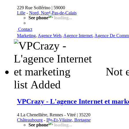
229 Rue Solférino | 59000
Lille
-
Nord, Nord-Pas-de-Calais
See phone
loading...
Contact
Marketing
,
Agence Web
,
Agence Internet
,
Agence De Commu
Not 
list
Added
VPCrazy - L'agence Internet et mark
4 La Chenellière, Rennes - Vitré | 35220
Châteaubourg
-
Ille-Et-Vilaine, Bretagne
See phone
loading...