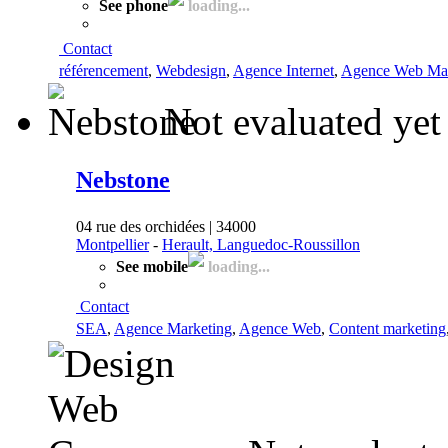
See phone
loading...
Contact
référencement
,
Webdesign
,
Agence Internet
,
Agence Web Mar
Not evaluated yet
Nebstone
04 rue des orchidées | 34000
Montpellier
-
Herault, Languedoc-Roussillon
See mobile
loading...
Contact
SEA
,
Agence Marketing
,
Agence Web
,
Content marketing