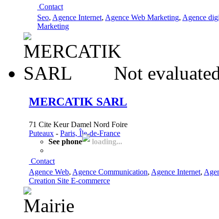
Contact
Seo
,
Agence Internet
,
Agence Web Marketing
,
Agence digi
Marketing
Not evaluated
MERCATIK SARL
71 Cite Keur Damel Nord Foire
Puteaux
-
Paris, Île-de-France
See phone
loading...
Contact
Agence Web
,
Agence Communication
,
Agence Internet
,
Agen
Creation Site E-commerce