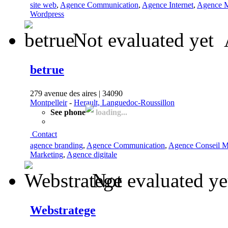
site web
,
Agence Communication
,
Agence Internet
,
Agence M
Wordpress
Not evaluated yet
betrue
279 avenue des aires | 34090
Montpelleir
-
Herault, Languedoc-Roussillon
See phone
loading...
Contact
agence branding
,
Agence Communication
,
Agence Conseil M
Marketing
,
Agence digitale
Not evaluated ye
Webstratege