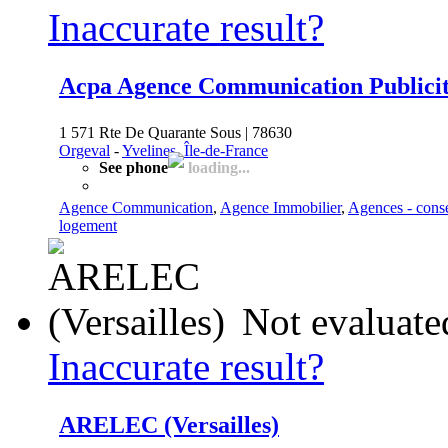
Inaccurate result?
Acpa Agence Communication Publici
1 571 Rte De Quarante Sous | 78630
Orgeval
-
Yvelines, Île-de-France
See phone
loading...
Agence Communication
,
Agence Immobilier
,
Agences - conse
logement
Not evaluate
Inaccurate result?
ARELEC (Versailles)