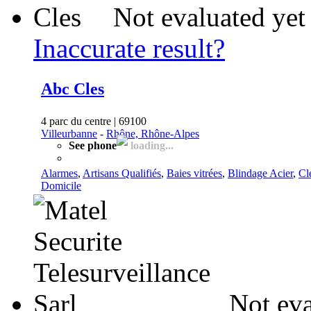
Not evaluated yet
Inaccurate result?
Abc Cles
4 parc du centre | 69100
Villeurbanne
-
Rhône, Rhône-Alpes
See phone
loading...
Alarmes
,
Artisans Qualifiés
,
Baies vitrées
,
Blindage Acier
,
Cl
Domicile
Not eva