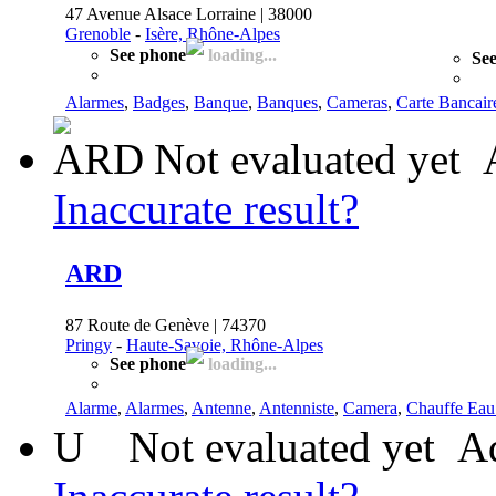
47 Avenue Alsace Lorraine | 38000
Grenoble
-
Isère, Rhône-Alpes
See phone
loading...
See
Alarmes
,
Badges
,
Banque
,
Banques
,
Cameras
,
Carte Bancair
Not evaluated yet
Inaccurate result?
ARD
87 Route de Genève | 74370
Pringy
-
Haute-Savoie, Rhône-Alpes
See phone
loading...
Alarme
,
Alarmes
,
Antenne
,
Antenniste
,
Camera
,
Chauffe Eau 
U
Not evaluated yet
Ad