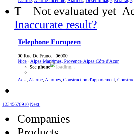
Alarme
,
Alarme Incendie
,
Alarmes
,
Désenfumage
,
Eclairage
,
T
Not evaluated yet
Ad
Inaccurate result?
Telephone Europeen
90 Rue De France | 06000
Nice
-
Alpes-Maritimes, Provence-Alpes-Côte d'Azur
See phone
loading...
Adsl
,
Alarme
,
Alarmes
,
Construction d'appartement
,
Construc
1
2
3
4
5
6
7
8
9
10
Next
Companies
Products