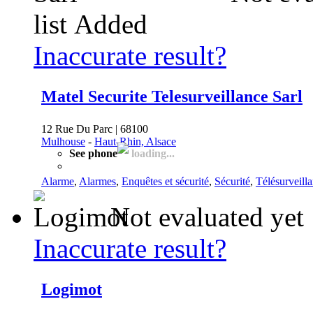
list
Added
Inaccurate result?
Matel Securite Telesurveillance Sarl
12 Rue Du Parc | 68100
Mulhouse
-
Haut-Rhin, Alsace
See phone
loading...
Alarme
,
Alarmes
,
Enquêtes et sécurité
,
Sécurité
,
Télésurveill
Not evaluated yet
Inaccurate result?
Logimot