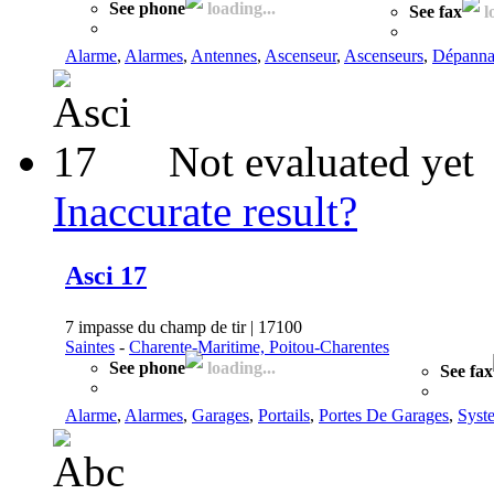
See phone
loading...
See fax
l
Alarme
,
Alarmes
,
Antennes
,
Ascenseur
,
Ascenseurs
,
Dépanna
Not evaluated yet
Inaccurate result?
Asci 17
7 impasse du champ de tir | 17100
Saintes
-
Charente-Maritime, Poitou-Charentes
See phone
loading...
See fax
Alarme
,
Alarmes
,
Garages
,
Portails
,
Portes De Garages
,
Syst