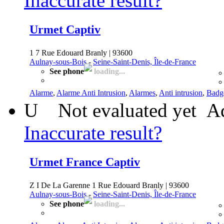
Inaccurate result?
Urmet Captiv
1 7 Rue Edouard Branly | 93600
Aulnay-sous-Bois
-
Seine-Saint-Denis, Île-de-France
See phone
loading...
Alarme
,
Alarme Anti Intrusion
,
Alarmes
,
Anti intrusion
,
Badg
U
Not evaluated yet
Ad
Inaccurate result?
Urmet France Captiv
Z I De La Garenne 1 Rue Edouard Branly | 93600
Aulnay-sous-Bois
-
Seine-Saint-Denis, Île-de-France
See phone
loading...