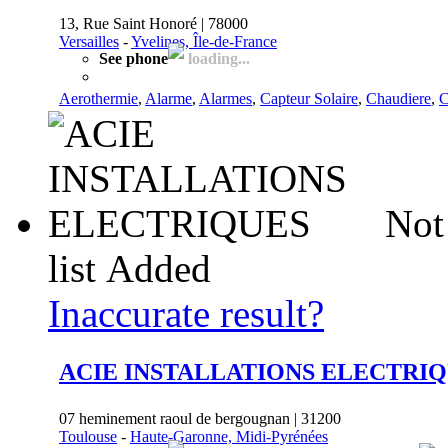
13, Rue Saint Honoré | 78000
Versailles
-
Yvelines, Île-de-France
See phone
loading...
Aerothermie
,
Alarme
,
Alarmes
,
Capteur Solaire
,
Chaudiere
,
C
Not
list
Added
Inaccurate result?
ACIE INSTALLATIONS ELECTRI
07 heminement raoul de bergougnan | 31200
Toulouse
-
Haute-Garonne, Midi-Pyrénées