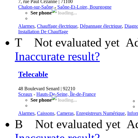
7, rue Paul Cézanne | 71100
Chalon-sur-Saône
-
Saône-Et-Loire, Bourgogne
See phone
loading...
Alarmes
,
Chauffage électrique
,
Dépannage électrique
,
Diagno
Installation De Chauffage
T
Not evaluated yet
Ad
Inaccurate result?
Telecable
48 Boulevard Senard | 92210
Sceaux
-
Hauts-De-Seine, Île-de-France
See phone
loading...
Alarmes
,
Caissons
,
Cameras
,
Enregistreurs Numérique
,
Infor
B
Not evaluated yet
Ad
Inaccurate result?