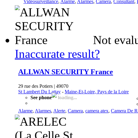
Vidéosurveillance
,
Alarme
,
Alarmes
,
Camera
,
Consultant
,
Not eval
Inaccurate result?
ALLWAN SECURITY France
29 rue des Potiers | 49070
St Lambert Du Lattay
-
Maine-Et-Loire, Pays de la Loire
See phone
loading...
Alarme
,
Alarmes
,
Alerte
,
Camera
,
camera atex
,
Camera De R