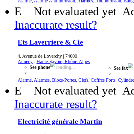
Alarme
,
Alarme Anti Intrusion
,
Alarmes
,
Anti intrusion
,
Badg
E
Not evaluated yet
Ad
Inaccurate result?
Ets Laverriere & Cie
4, Avenue de Loverchy | 74000
Annecy
-
Haute-Savoie, Rhône-Alpes
See phone
loading...
See fax
Alarme
,
Alarmes
,
Blocs-Portes
,
Clefs
,
Coffres Forts
,
Cylindr
E
Not evaluated yet
Ad
Inaccurate result?
Electricité générale Martin