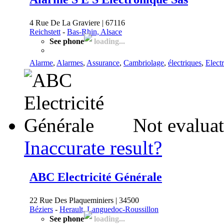
4 Rue De La Graviere | 67116
Reichstett
-
Bas-Rhin, Alsace
See phone
loading...
Alarme
,
Alarmes
,
Assurance
,
Cambriolage
,
électriques
,
Elect
Not evaluat
Inaccurate result?
ABC Electricité Générale
22 Rue Des Plaqueminiers | 34500
Béziers
-
Herault, Languedoc-Roussillon
See phone
loading...