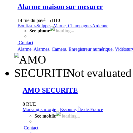
Alarme maison sur mesurer
14 rue du pavé | 51110
Boult-sur-Suippe
-
Marne, Champagne-Ardenne
See phone
loading...
Contact
Alarme
,
Alarmes
,
Camera
,
Enregistreur numérique
,
Vidéosurv
Not evaluated
AMO SECURITE
8 RUE
Morsang-sur-orge
-
Essonne, Île-de-France
See mobile
loading...
Contact