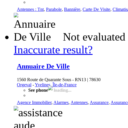
Antennes : Tnt
,
Parabole
,
Bannière
,
Carte De Visite
,
Climatis
Not evaluated
Inaccurate result?
Annuaire De Ville
1560 Route de Quarante Sous - RN13 | 78630
Orgeval
-
Yvelines, Île-de-France
See phone
loading...
Agence Immobilier
,
Alarmes
,
Antennes
,
Assurance
,
Assuranc