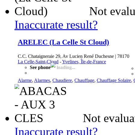
Not evalu
Inaccurate result?
ARELEC (La Celle St Cloud)
C.C. Chataigneraie 29, Av Lucien René Duchesne | 78170
La Celle-Saint-Cloud
-
Yvelines, Île-de-France
See phone
loading...
Alarme
,
Alarmes
,
Chaudiere
,
Chauffage
,
Chauffage Solaire
,
Not evalua
Inaccurate result?