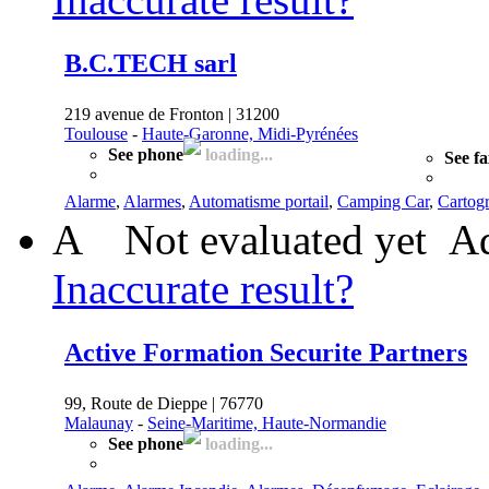
B.C.TECH sarl
219 avenue de Fronton | 31200
Toulouse
-
Haute-Garonne, Midi-Pyrénées
See phone
loading...
See f
Alarme
,
Alarmes
,
Automatisme portail
,
Camping Car
,
Cartog
A
Not evaluated yet
Ad
Inaccurate result?
Active Formation Securite Partners
99, Route de Dieppe | 76770
Malaunay
-
Seine-Maritime, Haute-Normandie
See phone
loading...