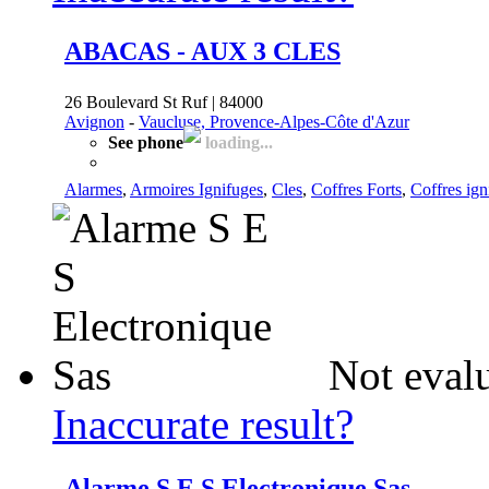
ABACAS - AUX 3 CLES
26 Boulevard St Ruf | 84000
Avignon
-
Vaucluse, Provence-Alpes-Côte d'Azur
See phone
loading...
Alarmes
,
Armoires Ignifuges
,
Cles
,
Coffres Forts
,
Coffres ign
Not evalu
Inaccurate result?
Alarme S E S Electronique Sas