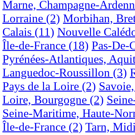
Marne, Champagne-Ardenn
Lorraine
(2)
Morbihan, Bre
Calais
(11)
Nouvelle Caléd
Île-de-France
(18)
Pas-De-C
Pyrénées-Atlantiques, Aqui
Languedoc-Roussillon
(3)
Pays de la Loire
(2)
Savoie
Loire, Bourgogne
(2)
Seine
Seine-Maritime, Haute-No
Île-de-France
(2)
Tarn, Mid