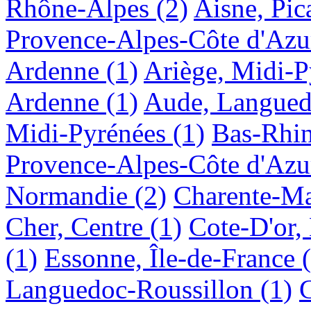
Rhône-Alpes
(2)
Aisne, Pic
Provence-Alpes-Côte d'Azu
Ardenne
(1)
Ariège, Midi-P
Ardenne
(1)
Aude, Langued
Midi-Pyrénées
(1)
Bas-Rhin
Provence-Alpes-Côte d'Azu
Normandie
(2)
Charente-Ma
Cher, Centre
(1)
Cote-D'or,
(1)
Essonne, Île-de-France
Languedoc-Roussillon
(1)