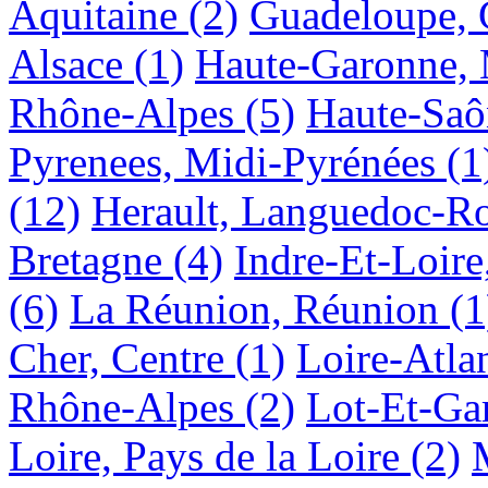
Aquitaine
(2)
Guadeloupe, 
Alsace
(1)
Haute-Garonne, 
Rhône-Alpes
(5)
Haute-Saô
Pyrenees, Midi-Pyrénées
(1
(12)
Herault, Languedoc-Ro
Bretagne
(4)
Indre-Et-Loire
(6)
La Réunion, Réunion
(1
Cher, Centre
(1)
Loire-Atlan
Rhône-Alpes
(2)
Lot-Et-Ga
Loire, Pays de la Loire
(2)