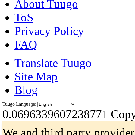
About Tuugo
ToS
Privacy Policy
FAQ
Translate Tuugo
Site Map
Blog
Tuugo Language:
0.0696339607238771
Copyr
We and third party provider