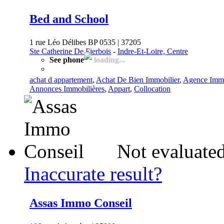
Bed and School
1 rue Léo Délibes BP 0535 | 37205
Ste Catherine De Fierbois
-
Indre-Et-Loire, Centre
See phone
loading...
achat d appartement
,
Achat De Bien Immobilier
,
Agence Immo
Annonces Immobilières
,
Appart
,
Collocation
Not evaluated
Inaccurate result?
Assas Immo Conseil