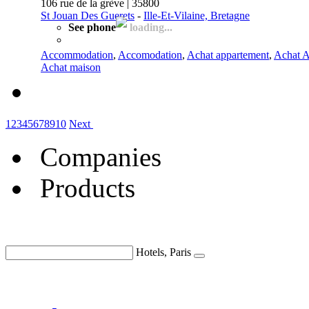
106 rue de la grève | 35800
St Jouan Des Guerets
-
Ille-Et-Vilaine, Bretagne
See phone
loading...
Accommodation
,
Accomodation
,
Achat appartement
,
Achat 
Achat maison
1
2
3
4
5
6
7
8
9
10
Next
Companies
Products
Hotels, Paris