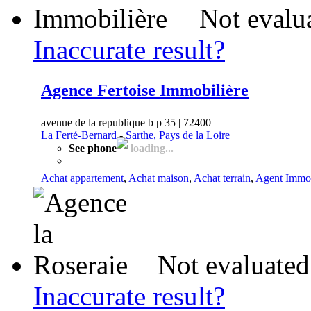
Not evalu
Inaccurate result?
Agence Fertoise Immobilière
avenue de la republique b p 35 | 72400
La Ferté-Bernard
-
Sarthe, Pays de la Loire
See phone
loading...
Achat appartement
,
Achat maison
,
Achat terrain
,
Agent Immob
Not evaluated
Inaccurate result?