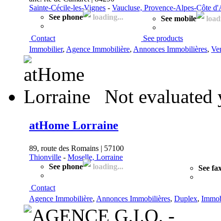
Sainte-Cécile-les-Vignes
-
Vaucluse, Provence-Alpes-Côte d'
See phone
loading...
See mobile
loadi
Contact
See products
Immobilier
,
Agence Immobilière
,
Annonces Immobilières
,
Ve
Not evaluated 
atHome Lorraine
89, route des Romains | 57100
Thionville
-
Moselle, Lorraine
See phone
loading...
See fa
Contact
Agence Immobilière
,
Annonces Immobilières
,
Duplex
,
Immob