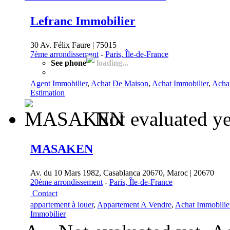
Lefranc Immobilier
30 Av. Félix Faure | 75015
7ème arrondissement
-
Paris, Île-de-France
See phone
loading...
Agent Immobilier
,
Achat De Maison
,
Achat Immobilier
,
Acha
Estimation
Not evaluated ye
MASAKEN
Av. du 10 Mars 1982, Casablanca 20670, Maroc | 20670
20ème arrondissement
-
Paris, Île-de-France
Contact
appartement à louer
,
Appartement A Vendre
,
Achat Immobilie
Immobilier