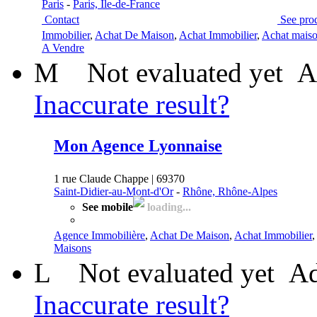
Paris
-
Paris, Île-de-France
Contact
See pro
Immobilier
,
Achat De Maison
,
Achat Immobilier
,
Achat mais
A Vendre
M
Not evaluated yet
A
Inaccurate result?
Mon Agence Lyonnaise
1 rue Claude Chappe | 69370
Saint-Didier-au-Mont-d'Or
-
Rhône, Rhône-Alpes
See mobile
loading...
Agence Immobilière
,
Achat De Maison
,
Achat Immobilier
,
Maisons
L
Not evaluated yet
Ad
Inaccurate result?