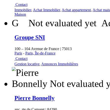
Contact
Immobilier
,
Achat Immobilier
,
Achat appartement
,
Achat mai
Maison
G
Not evaluated yet
Ad
Groupe SNI
100 – 104 Avenue de France | 75013
Paris
-
Paris, Île-de-France
Contact
Gestion locative
,
Annonces Immobilières
Not evaluated y
Pierre Bonnelly
anc. rte de Camaret | 84290