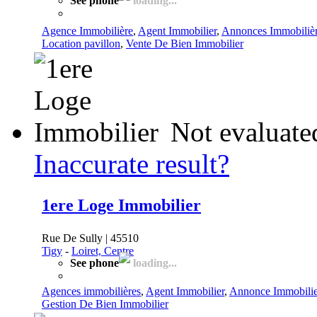
See phone
loading...
Agence Immobilière
,
Agent Immobilier
,
Annonces Immobiliè
Location pavillon
,
Vente De Bien Immobilier
Not evaluate
Inaccurate result?
1ere Loge Immobilier
Rue De Sully | 45510
Tigy
-
Loiret, Centre
See phone
loading...
Agences immobilières
,
Agent Immobilier
,
Annonce Immobilie
Gestion De Bien Immobilier