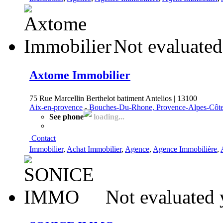
Not evaluated
Axtome Immobilier
75 Rue Marcellin Berthelot batiment Antelios | 13100
Aix-en-provence
-
Bouches-Du-Rhone, Provence-Alpes-Côte
See phone
loading...
Contact
Immobilier
,
Achat Immobilier
,
Agence
,
Agence Immobilière
,
Not evaluated 