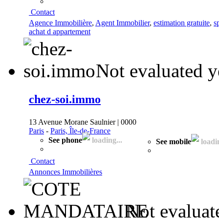
Contact
Agence Immobilière
,
Agent Immobilier
,
estimation gratuite
,
s
achat d appartement
Not evaluated y
chez-soi.immo
13 Avenue Morane Saulnier | 0000
Paris
-
Paris, Île-de-France
See phone
loading...
See mobile
loadin
Contact
Annonces Immobilières
Not evaluat