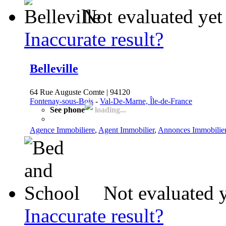
Not evaluated yet
Inaccurate result?
Belleville
64 Rue Auguste Comte | 94120
Fontenay-sous-Bois
-
Val-De-Marne, Île-de-France
See phone
loading...
Agence Immobiliere
,
Agent Immobilier
,
Annonces Immobilie
Not evaluated 
Inaccurate result?