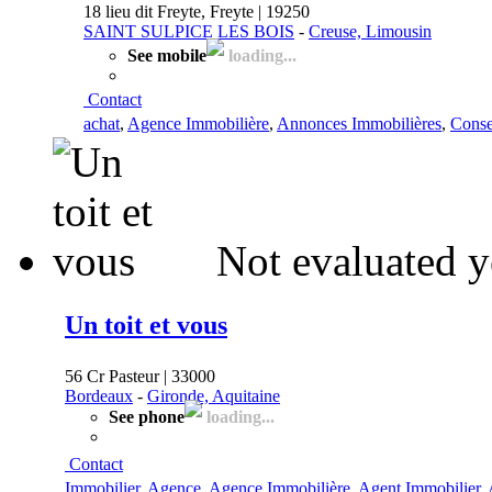
18 lieu dit Freyte, Freyte | 19250
SAINT SULPICE LES BOIS
-
Creuse, Limousin
See mobile
loading...
Contact
achat
,
Agence Immobilière
,
Annonces Immobilières
,
Conse
Not evaluated y
Un toit et vous
56 Cr Pasteur | 33000
Bordeaux
-
Gironde, Aquitaine
See phone
loading...
Contact
Immobilier
,
Agence
,
Agence Immobilière
,
Agent Immobilier
,