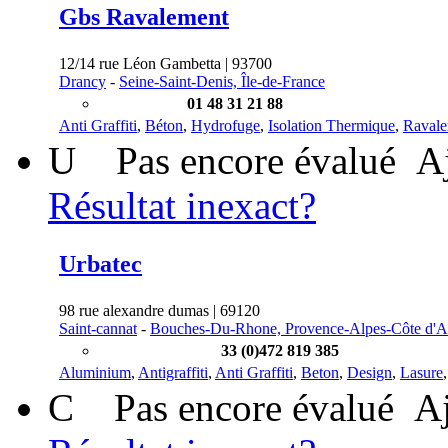
Gbs Ravalement
12/14 rue Léon Gambetta | 93700
Drancy
-
Seine-Saint-Denis, Île-de-France
01 48 31 21 88
Anti Graffiti
,
Béton
,
Hydrofuge
,
Isolation Thermique
,
Ravale
U
Pas encore évalué
A
Résultat inexact?
Urbatec
98 rue alexandre dumas | 69120
Saint-cannat
-
Bouches-Du-Rhone, Provence-Alpes-Côte d'A
33 (0)472 819 385
Aluminium
,
Antigraffiti
,
Anti Graffiti
,
Beton
,
Design
,
Lasure
C
Pas encore évalué
Aj