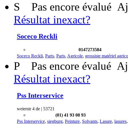
S
Pas encore évalué
Aj
Résultat inexact?
Soceco Reckli
0147273584
Soceco Reckli
,
Paris
,
Paris
,
Agricole
,
grossiste matériel agrico
P
Pas encore évalué
Aj
Résultat inexact?
Pss Interservice
weierstr 4 de | 53721
(01) 41 93 08 93
Pss Interservice
,
siegburg
,
Peinture
,
Solvants
,
Lasure
,
lasures