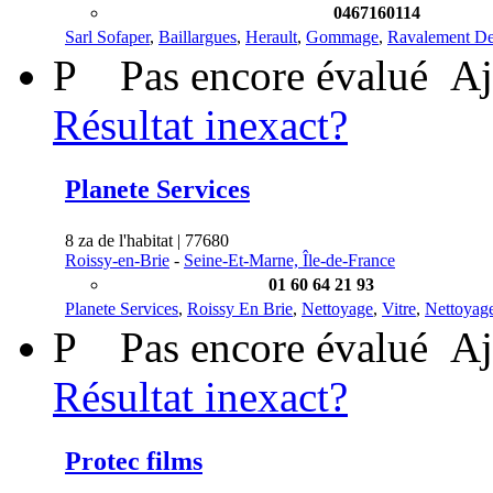
0467160114
Sarl Sofaper
,
Baillargues
,
Herault
,
Gommage
,
Ravalement De
P
Pas encore évalué
Aj
Résultat inexact?
Planete Services
8 za de l'habitat | 77680
Roissy-en-Brie
-
Seine-Et-Marne, Île-de-France
01 60 64 21 93
Planete Services
,
Roissy En Brie
,
Nettoyage
,
Vitre
,
Nettoyage
P
Pas encore évalué
Aj
Résultat inexact?
Protec films