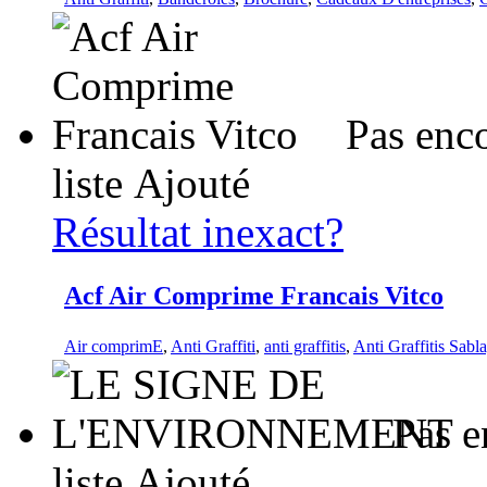
Pas enc
liste
Ajouté
Résultat inexact?
Acf Air Comprime Francais Vitco
Air comprimE
,
Anti Graffiti
,
anti graffitis
,
Anti Graffitis Sabl
Pas e
liste
Ajouté