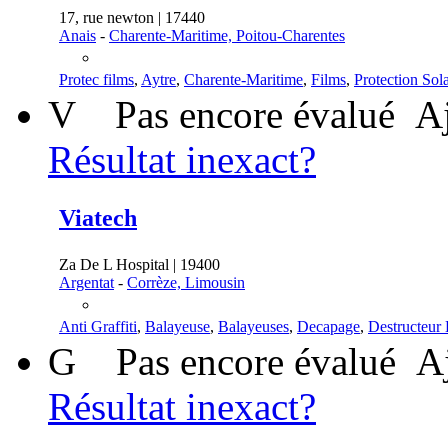
17, rue newton | 17440
Anais
-
Charente-Maritime, Poitou-Charentes
Protec films
,
Aytre
,
Charente-Maritime
,
Films
,
Protection Sola
V
Pas encore évalué
Aj
Résultat inexact?
Viatech
Za De L Hospital | 19400
Argentat
-
Corrèze, Limousin
Anti Graffiti
,
Balayeuse
,
Balayeuses
,
Decapage
,
Destructeur
G
Pas encore évalué
A
Résultat inexact?