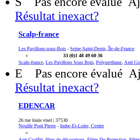
S
Pas encore évalué
Aj
Résultat inexact?
Scalp-france
Les Pavillons-sous-Bois
-
Seine-Saint-Denis, Île-de-France
33 (0)1 48 49 60 36
Scalp-france
,
Les Pavillons Sous Bois
,
Polyurethane
,
Anti Gra
E
Pas encore évalué
Aj
Résultat inexact?
EDENCAR
26 rue louis viset | 37530
Neuille Pont Pierre
-
Indre-Et-Loire, Centre
Anti Graffiti
,
films de décorations
,
Films De Protection
,
Films