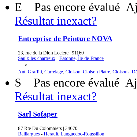
E
Pas encore évalué
Aj
Résultat inexact?
Entreprise de Peinture NOVA
23, rue de la Dion Leclerc | 91160
Saulx-les-chartreux
-
Essonne, Île-de-France
Anti Graffiti
,
Carrelage
,
Cloison
,
Cloison Platre
,
Cloisons
,
Dé
S
Pas encore évalué
Aj
Résultat inexact?
Sarl Sofaper
87 Rte Du Colombiers | 34670
Baillargues
-
Herault, Languedoc-Roussillon