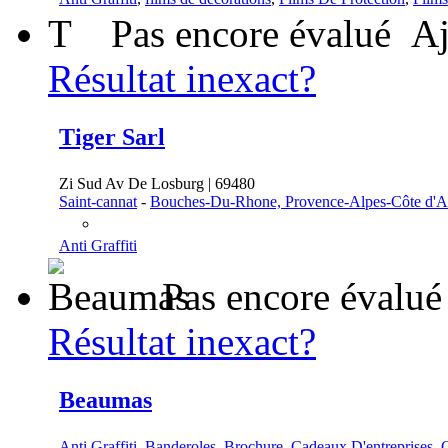
T
Pas encore évalué
Aj
Résultat inexact?
Tiger Sarl
Zi Sud Av De Losburg | 69480
Saint-cannat
-
Bouches-Du-Rhone, Provence-Alpes-Côte d'A
Anti Graffiti
Pas encore évalué
Résultat inexact?
Beaumas
Anti Graffiti
,
Banderoles
,
Brochure
,
Cadeaux D'entreprises
,
C