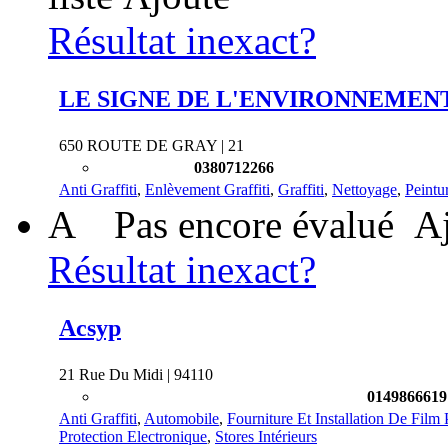
Résultat inexact?
LE SIGNE DE L'ENVIRONNEMEN
650 ROUTE DE GRAY | 21
0380712266
Anti Graffiti
,
Enlèvement Graffiti
,
Graffiti
,
Nettoyage
,
Peintu
A
Pas encore évalué
Aj
Résultat inexact?
Acsyp
21 Rue Du Midi | 94110
0149866619
Anti Graffiti
,
Automobile
,
Fourniture Et Installation De Film
Protection Electronique
,
Stores Intérieurs