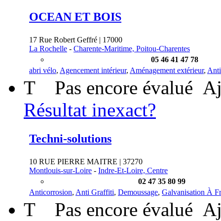
OCEAN ET BOIS
17 Rue Robert Geffré | 17000
La Rochelle
-
Charente-Maritime, Poitou-Charentes
05 46 41 47 78
abri vélo
,
Agencement intérieur
,
Aménagement extérieur
,
Anti
T
Pas encore évalué
Aj
Résultat inexact?
Techni-solutions
10 RUE PIERRE MAITRE | 37270
Montlouis-sur-Loire
-
Indre-Et-Loire, Centre
02 47 35 80 99
Anticorrosion
,
Anti Graffiti
,
Demoussage
,
Galvanisation À F
T
Pas encore évalué
Aj