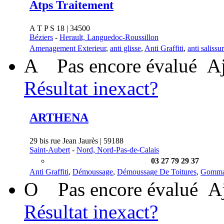
Atps Traitement
A T P S 18 | 34500
Béziers
-
Herault, Languedoc-Roussillon
Amenagement Exterieur
,
anti glisse
,
Anti Graffiti
,
anti salissu
A
Pas encore évalué
Aj
Résultat inexact?
ARTHENA
29 bis rue Jean Jaurès | 59188
Saint-Aubert
-
Nord, Nord-Pas-de-Calais
03 27 79 29 37
Anti Graffiti
,
Démoussage
,
Démoussage De Toitures
,
Gomm
O
Pas encore évalué
A
Résultat inexact?