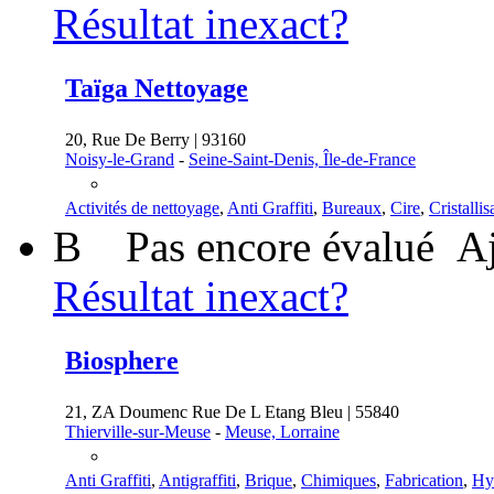
Résultat inexact?
Taïga Nettoyage
20, Rue De Berry | 93160
Noisy-le-Grand
-
Seine-Saint-Denis, Île-de-France
Activités de nettoyage
,
Anti Graffiti
,
Bureaux
,
Cire
,
Cristallis
B
Pas encore évalué
Aj
Résultat inexact?
Biosphere
21, ZA Doumenc Rue De L Etang Bleu | 55840
Thierville-sur-Meuse
-
Meuse, Lorraine
Anti Graffiti
,
Antigraffiti
,
Brique
,
Chimiques
,
Fabrication
,
Hy