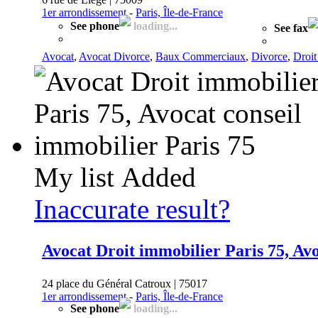
1er arrondissement
-
Paris, Île-de-France
See phone
loading...
See fax
Avocat
,
Avocat Divorce
,
Baux Commerciaux
,
Divorce
,
Droit
My list
Added
Inaccurate result?
Avocat Droit immobilier Paris 75, Avo
24 place du Général Catroux | 75017
1er arrondissement
-
Paris, Île-de-France
See phone
loading...