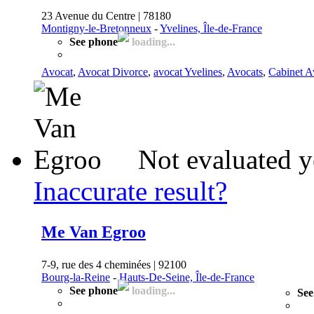
23 Avenue du Centre | 78180
Montigny-le-Bretonneux
-
Yvelines, Île-de-France
See phone
loading...
Avocat
,
Avocat Divorce
,
avocat Yvelines
,
Avocats
,
Cabinet A
Not evaluated y
Inaccurate result?
Me Van Egroo
7-9, rue des 4 cheminées | 92100
Bourg-la-Reine
-
Hauts-De-Seine, Île-de-France
See phone
loading...
See