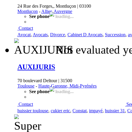
24 Rue des Forges,, Montluçon | 03100
Montluçon
-
Allier, Auvergne
See phone
loading...
Contact
Avocat
,
Avocats
,
Divorce
,
Cabinet D Avocats
,
Succession
,
av
Not evaluated y
AUXIJURIS
70 boulevard Deltour | 31500
Toulouse
-
Haute-Garonne, Midi-Pyrénées
See phone
loading...
Contact
Se
huissier toulouse
,
cukier eric
,
Constat
,
impayé
,
huissier 31
,
Co