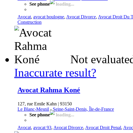
See phone
loading...
Avocat
,
avocat boulogne
,
Avocat Divorce
,
Avocat Droit Du T
Construction
Not evaluate
Inaccurate result?
Avocat Rahma Koné
127, rue Emile Kahn | 93150
Le Blanc-Mesnil
-
Seine-Saint-Denis, Île-de-France
See phone
loading...
Avocat
,
avocat 93
,
Avocat Divorce
,
Avocat Droit Penal
,
Avoc