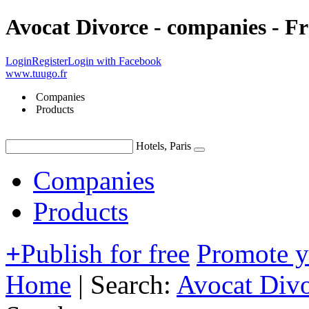
Avocat Divorce - companies - F
Login
Register
Login with Facebook
www.tuugo.fr
Companies
Products
Hotels, Paris
Companies
Products
+
Publish for free
Promote 
Home
|
Search:
Avocat Div