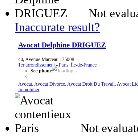
Not evalu
Inaccurate result?
Avocat Delphine DRIGUEZ
40, Avenue Marceau | 75008
1er arrondissement
-
Paris, Île-de-France
See phone
loading...
Avocat
,
Avocat Divorce
,
Avocat Droit Du Travail
,
Avocat Li
Immobilier
Not evaluat