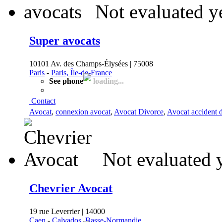
Not evaluated y
Super avocats
10101 Av. des Champs-Élysées | 75008
Paris
-
Paris, Île-de-France
See phone
loading...
Contact
Avocat
,
connexion avocat
,
Avocat Divorce
,
Avocat accident d
Not evaluated 
Chevrier Avocat
19 rue Leverrier | 14000
Caen
-
Calvados, Basse-Normandie