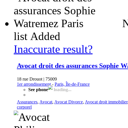
N
list
Added
Inaccurate result?
Avocat droit des assurances Sophie 
18 rue Drouot | 75009
1er arrondissement
-
Paris, Île-de-France
See phone
loading...
Assurances
,
Avocat
,
Avocat Divorce
,
Avocat droit immobilier
corporel