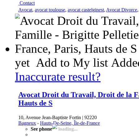
Contact
Avocat
,
avocat toulouse
,
avocat castelginest
,
Avocat Divorce
yet
Add to My list
Add
Inaccurate result?
Avocat Droit du Travail, Droit de la Fa
Hauts de S
10, Avenue Jean-Baptiste Fortin | 92220
Bagneux
-
Hauts-De-Seine, Île-de-France
See phone
loading...