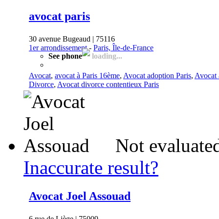
avocat paris
30 avenue Bugeaud | 75116
1er arrondissement
-
Paris, Île-de-France
See phone
loading...
Avocat
,
avocat à Paris 16ème
,
Avocat adoption Paris
,
Avocat
Divorce
,
Avocat divorce contentieux Paris
Not evaluated
Inaccurate result?
Avocat Joel Assouad
6 rue de Liège | 75009