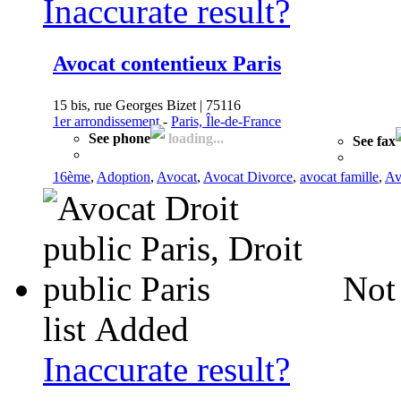
Inaccurate result?
Avocat contentieux Paris
15 bis, rue Georges Bizet | 75116
1er arrondissement
-
Paris, Île-de-France
See phone
loading...
See fax
16ème
,
Adoption
,
Avocat
,
Avocat Divorce
,
avocat famille
,
Av
Not
list
Added
Inaccurate result?