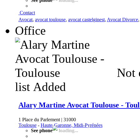
See phone
loading...
Contact
Avocat
,
avocat toulouse
,
avocat castelginest
,
Avocat Divorce
Office
Not 
list
Added
Alary Martine Avocat Toulouse - Tou
1 Place du Parlement | 31000
Toulouse
-
Haute-Garonne, Midi-Pyrénées
See phone
loading...