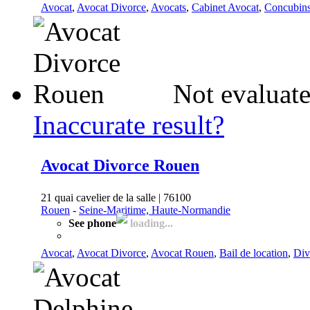
Avocat
,
Avocat Divorce
,
Avocats
,
Cabinet Avocat
,
Concubin
Not evaluate
Inaccurate result?
Avocat Divorce Rouen
21 quai cavelier de la salle | 76100
Rouen
-
Seine-Maritime, Haute-Normandie
See phone
loading...
Avocat
,
Avocat Divorce
,
Avocat Rouen
,
Bail de location
,
Div