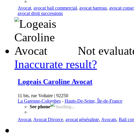
Avocat
,
avocat bail commercial
,
avocat barreau
,
avocat conse
avocat droit successions
Not evaluat
Inaccurate result?
Logeais Caroline Avocat
11 bis, rue Voltaire | 92250
La Garenne-Colombes
-
Hauts-De-Seine, Île-de-France
See phone
loading...
Avocat
,
Avocat Divorce
,
avocat généraliste
,
Avocats
,
Bail co