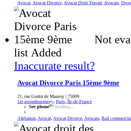
Avocat
,
Avocat Divorce
,
Avocat Droit Travail
,
Avocats
,
Divo
Not eva
list
Added
Inaccurate result?
Avocat Divorce Paris 15ème 9ème
21, rue Godot de Mauroy | 75009
1er arrondissement
-
Paris, Île-de-France
See phone
loading...
Altération
,
Avocat
,
Avocat Divorce
,
Avocats
,
Bail commercia