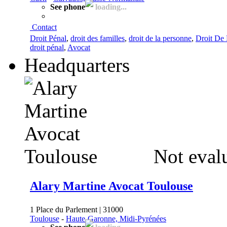
See phone
loading...
Contact
Droit Pénal
,
droit des familles
,
droit de la personne
,
Droit De 
droit pénal
,
Avocat
Headquarters
Not eval
Alary Martine Avocat Toulouse
1 Place du Parlement | 31000
Toulouse
-
Haute-Garonne, Midi-Pyrénées