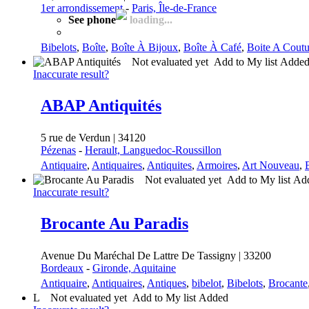
1er arrondissement
-
Paris, Île-de-France
See phone
loading...
Bibelots
,
Boîte
,
Boîte À Bijoux
,
Boîte À Café
,
Boite A Coutu
Not evaluated yet
Add to My list
Adde
Inaccurate result?
ABAP Antiquités
5 rue de Verdun | 34120
Pézenas
-
Herault, Languedoc-Roussillon
Antiquaire
,
Antiquaires
,
Antiquites
,
Armoires
,
Art Nouveau
,
Not evaluated yet
Add to My list
Ad
Inaccurate result?
Brocante Au Paradis
Avenue Du Maréchal De Lattre De Tassigny | 33200
Bordeaux
-
Gironde, Aquitaine
Antiquaire
,
Antiquaires
,
Antiques
,
bibelot
,
Bibelots
,
Brocante
L
Not evaluated yet
Add to My list
Added