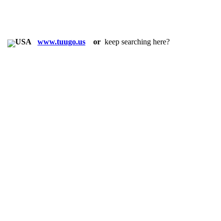
in:
www.tuugo.us
or
keep searching here?