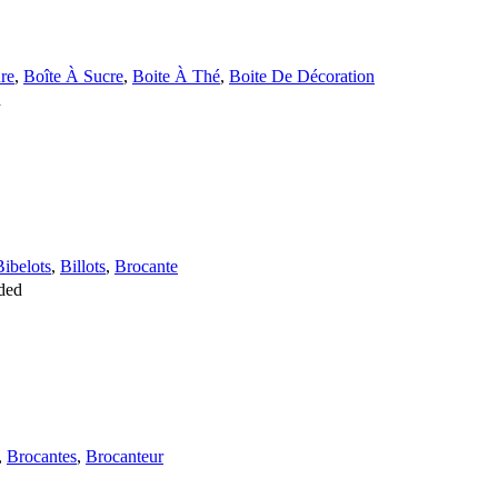
re
,
Boîte À Sucre
,
Boite À Thé
,
Boite De Décoration
d
Bibelots
,
Billots
,
Brocante
ded
,
Brocantes
,
Brocanteur