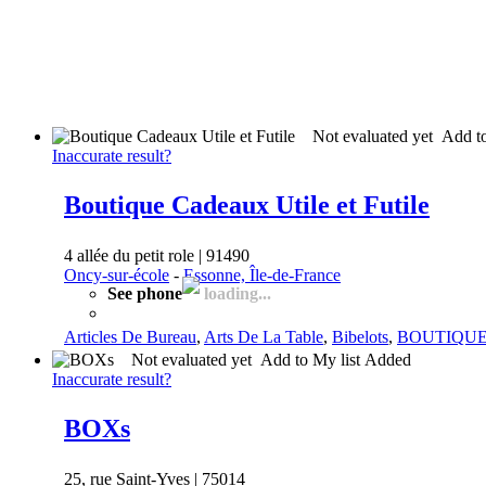
Not evaluated yet
Add t
Inaccurate result?
Boutique Cadeaux Utile et Futile
4 allée du petit role | 91490
Oncy-sur-école
-
Essonne, Île-de-France
See phone
loading...
Articles De Bureau
,
Arts De La Table
,
Bibelots
,
BOUTIQU
Not evaluated yet
Add to My list
Added
Inaccurate result?
BOXs
25, rue Saint-Yves | 75014