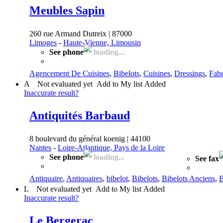
Meubles Sapin
260 rue Armand Dutreix | 87000
Limoges
-
Haute-Vienne, Limousin
See phone
loading...
Agencement De Cuisines
,
Bibelots
,
Cuisines
,
Dressings
,
Fabr
A
Not evaluated yet
Add to My list
Added
Inaccurate result?
Antiquités Barbaud
8 boulevard du général koenig | 44100
Nantes
-
Loire-Atlantique, Pays de la Loire
See phone
loading...
See fax
Antiquaire
,
Antiquaires
,
bibelot
,
Bibelots
,
Bibelots Anciens
,
B
L
Not evaluated yet
Add to My list
Added
Inaccurate result?
Le Bergerac