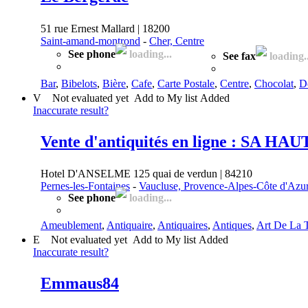
51 rue Ernest Mallard | 18200
Saint-amand-montrond
-
Cher, Centre
See phone
loading...
See fax
loading..
Bar
,
Bibelots
,
Bière
,
Cafe
,
Carte Postale
,
Centre
,
Chocolat
,
D
V
Not evaluated yet
Add to My list
Added
Inaccurate result?
Vente d'antiquités en ligne : SA 
Hotel D'ANSELME 125 quai de verdun | 84210
Pernes-les-Fontaines
-
Vaucluse, Provence-Alpes-Côte d'Azu
See phone
loading...
Ameublement
,
Antiquaire
,
Antiquaires
,
Antiques
,
Art De La 
E
Not evaluated yet
Add to My list
Added
Inaccurate result?
Emmaus84