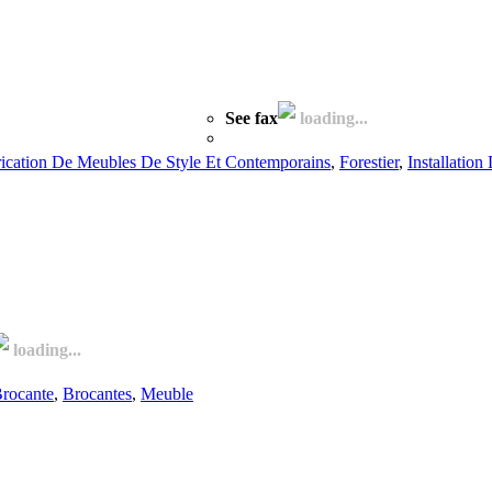
See fax
loading...
ication De Meubles De Style Et Contemporains
,
Forestier
,
Installation
loading...
rocante
,
Brocantes
,
Meuble