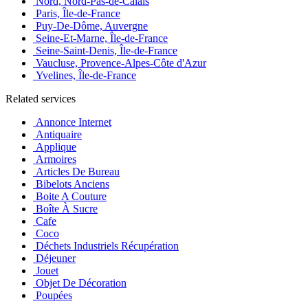
Nord, Nord-Pas-de-Calais
Paris, Île-de-France
Puy-De-Dôme, Auvergne
Seine-Et-Marne, Île-de-France
Seine-Saint-Denis, Île-de-France
Vaucluse, Provence-Alpes-Côte d'Azur
Yvelines, Île-de-France
Related services
Annonce Internet
Antiquaire
Applique
Armoires
Articles De Bureau
Bibelots Anciens
Boite A Couture
Boîte À Sucre
Cafe
Coco
Déchets Industriels Récupération
Déjeuner
Jouet
Objet De Décoration
Poupées