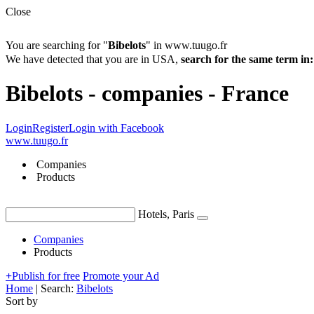
Close
You are searching for "
Bibelots
" in www.tuugo.fr
We have detected that you are in USA,
search for the same term 
Bibelots - companies - France
Login
Register
Login with Facebook
www.tuugo.fr
Companies
Products
Hotels, Paris
Companies
Products
+
Publish for free
Promote your Ad
Home
|
Search:
Bibelots
Sort by