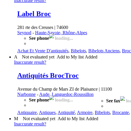
Inaccurate result?
Label Broc
281 rte des Creuses | 74600
Seynod
-
Haute-Savoie, Rhône-Alpes
See phone
loading...
Achat Et Vente D'antiquités
,
Bibelots
,
Bibelots Anciens
,
Broc
A
Not evaluated yet
Add to My list
Added
Inaccurate result?
Antiquités BrocTroc
Avenue du Champ de Mars ZI de Plaisance | 11100
Narbonne
-
Aude, Languedoc-Roussillon
See phone
loading...
See fax
loa
Antiquaire
,
Antiques
,
Antiquité
,
Armoire
,
Bibelots
,
Brocante
M
Not evaluated yet
Add to My list
Added
Inaccurate result?