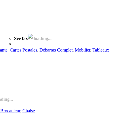
See fax
loading...
ante
,
Cartes Postales
,
Débarras Complet
,
Mobilier
,
Tableaux
ding...
,
Brocanteur
,
Chaise