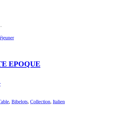
.
éjeuner
HAUTE EPOQUE
r
Table
,
Bibelots
,
Collection
,
Italien