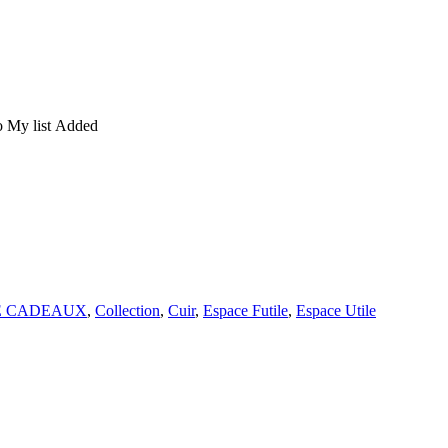
o My list
Added
E CADEAUX
,
Collection
,
Cuir
,
Espace Futile
,
Espace Utile