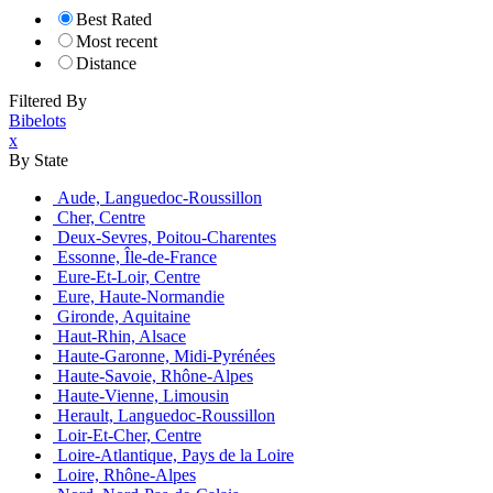
Best Rated
Most recent
Distance
Filtered By
Bibelots
x
By State
Aude, Languedoc-Roussillon
Cher, Centre
Deux-Sevres, Poitou-Charentes
Essonne, Île-de-France
Eure-Et-Loir, Centre
Eure, Haute-Normandie
Gironde, Aquitaine
Haut-Rhin, Alsace
Haute-Garonne, Midi-Pyrénées
Haute-Savoie, Rhône-Alpes
Haute-Vienne, Limousin
Herault, Languedoc-Roussillon
Loir-Et-Cher, Centre
Loire-Atlantique, Pays de la Loire
Loire, Rhône-Alpes