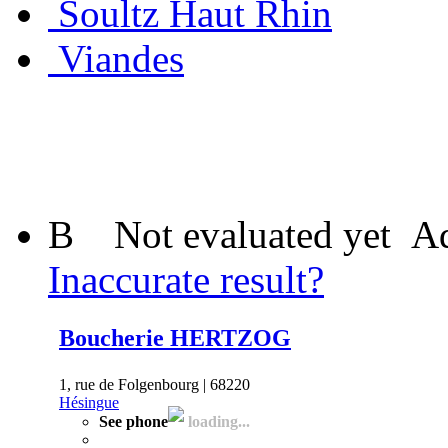
Soultz Haut Rhin
Viandes
B
Not evaluated yet
Ad
Inaccurate result?
Boucherie HERTZOG
1, rue de Folgenbourg | 68220
Hésingue
See phone
loading...