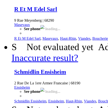
R Et M Edel Sarl
9 Rue Meyenberg | 68290
Masevaux
See phone
loading...
R Et M Edel Sarl
,
Masevaux
,
Haut-Rhin
,
Viandes
,
Boucherie
S
Not evaluated yet
Ad
Inaccurate result?
Schmidlin Ensisheim
2 Rue De La 1ere Armee Francaise | 68190
Ensisheim
See phone
loading...
Schmidlin Ensisheim
,
Ensisheim
,
Haut-Rhin
,
Viandes
,
Bouch