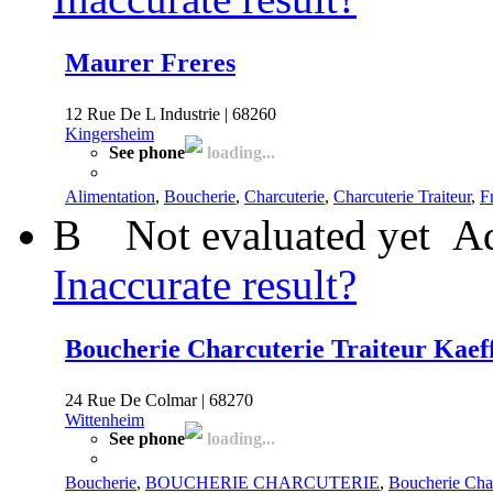
Maurer Freres
12 Rue De L Industrie | 68260
Kingersheim
See phone
loading...
Alimentation
,
Boucherie
,
Charcuterie
,
Charcuterie Traiteur
,
F
B
Not evaluated yet
Ad
Inaccurate result?
Boucherie Charcuterie Traiteur Kaef
24 Rue De Colmar | 68270
Wittenheim
See phone
loading...
Boucherie
,
BOUCHERIE CHARCUTERIE
,
Boucherie Char