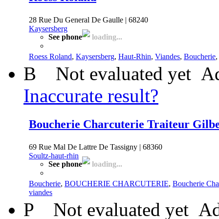
28 Rue Du General De Gaulle | 68240
Kaysersberg
See phone
loading...
Roess Roland
,
Kaysersberg
,
Haut-Rhin
,
Viandes
,
Boucherie
B
Not evaluated yet
Ad
Inaccurate result?
Boucherie Charcuterie Traiteur Gilbe
69 Rue Mal De Lattre De Tassigny | 68360
Soultz-haut-rhin
See phone
loading...
Boucherie
,
BOUCHERIE CHARCUTERIE
,
Boucherie Char
viandes
P
Not evaluated yet
Ad