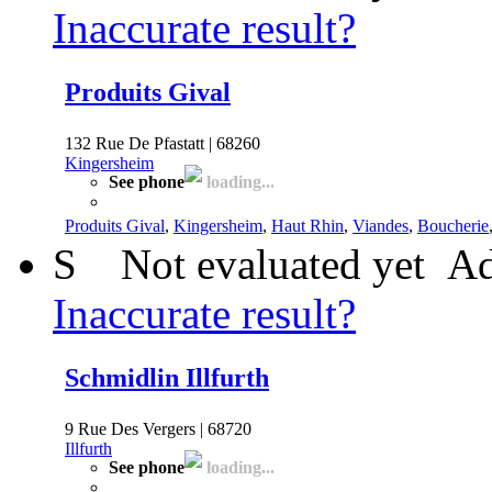
Inaccurate result?
Produits Gival
132 Rue De Pfastatt | 68260
Kingersheim
See phone
loading...
Produits Gival
,
Kingersheim
,
Haut Rhin
,
Viandes
,
Boucherie
S
Not evaluated yet
Ad
Inaccurate result?
Schmidlin Illfurth
9 Rue Des Vergers | 68720
Illfurth
See phone
loading...