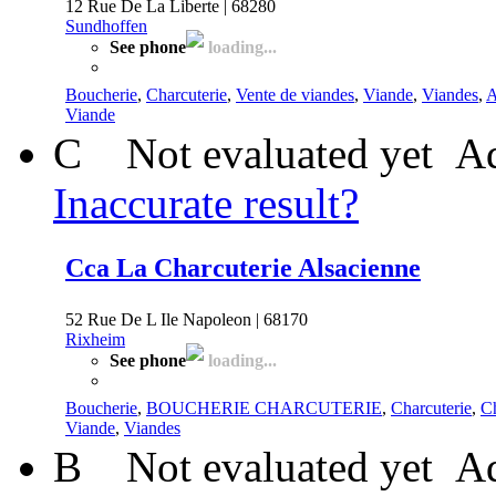
12 Rue De La Liberte | 68280
Sundhoffen
See phone
loading...
Boucherie
,
Charcuterie
,
Vente de viandes
,
Viande
,
Viandes
,
A
Viande
C
Not evaluated yet
Ad
Inaccurate result?
Cca La Charcuterie Alsacienne
52 Rue De L Ile Napoleon | 68170
Rixheim
See phone
loading...
Boucherie
,
BOUCHERIE CHARCUTERIE
,
Charcuterie
,
Ch
Viande
,
Viandes
B
Not evaluated yet
Ad