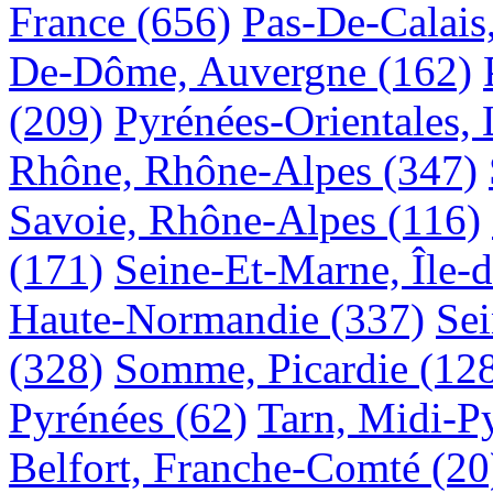
France
(656)
Pas-De-Calais
De-Dôme, Auvergne
(162)
(209)
Pyrénées-Orientales,
Rhône, Rhône-Alpes
(347)
Savoie, Rhône-Alpes
(116)
(171)
Seine-Et-Marne, Île-
Haute-Normandie
(337)
Sei
(328)
Somme, Picardie
(12
Pyrénées
(62)
Tarn, Midi-P
Belfort, Franche-Comté
(20