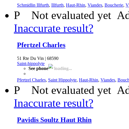
Schmidlin Illfurth
,
Illfurth
,
Haut-Rhin
,
Viandes
,
Boucherie
,
V
P
Not evaluated yet
Ad
Inaccurate result?
Pfertzel Charles
51 Rte Du Vin | 68590
Saint-hippolyte
See phone
loading...
Pfertzel Charles
,
Saint Hippolyte
,
Haut-Rhin
,
Viandes
,
Bouch
P
Not evaluated yet
Ad
Inaccurate result?
Pavidis Soultz Haut Rhin