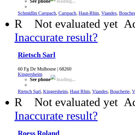
See phone
loading...
Schmidlin Carspach
,
Carspach
,
Haut-Rhin
,
Viandes
,
Boucher
R
Not evaluated yet
Ad
Inaccurate result?
Rietsch Sarl
60 Fg De Mulhouse | 68260
Kingersheim
See phone
loading...
Rietsch Sarl
,
Kingersheim
,
Haut Rhin
,
Viandes
,
Boucherie
,
V
R
Not evaluated yet
Ad
Inaccurate result?
Roess Roland