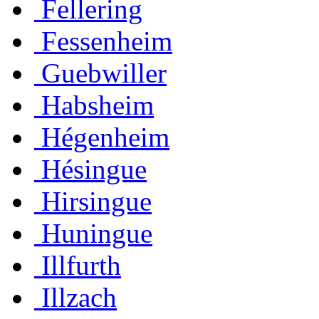
Fellering
Fessenheim
Guebwiller
Habsheim
Hégenheim
Hésingue
Hirsingue
Huningue
Illfurth
Illzach