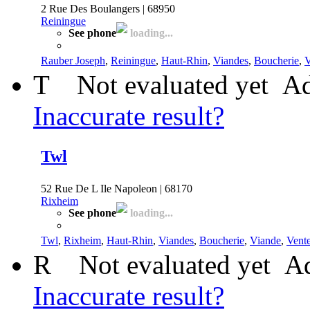
2 Rue Des Boulangers | 68950
Reiningue
See phone
loading...
Rauber Joseph
,
Reiningue
,
Haut-Rhin
,
Viandes
,
Boucherie
,
V
T
Not evaluated yet
Ad
Inaccurate result?
Twl
52 Rue De L Ile Napoleon | 68170
Rixheim
See phone
loading...
Twl
,
Rixheim
,
Haut-Rhin
,
Viandes
,
Boucherie
,
Viande
,
Vente
R
Not evaluated yet
Ad
Inaccurate result?