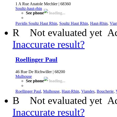
1 A Rue Anatole Mechler | 68360
Soultz-haut-rhin
See phone
loading...
Pavidis Soultz Haut Rhin
,
Soultz Haut Rhin
,
Haut-Rhin
,
Via
R
Not evaluated yet
Ad
Inaccurate result?
Roellinger Paul
46 Rue De Richwiller | 68200
Mulhouse
See phone
loading...
Roellinger Paul
,
Mulhouse
,
Haut-Rhin
,
Viandes
,
Boucherie
,
B
Not evaluated yet
Ad
Inaccurate result?