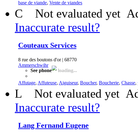
base de viande
,
Vente de viandes
C
Not evaluated yet
Ad
Inaccurate result?
Couteaux Services
8 rue des boutons d'or | 68770
Ammerschwihr
See phone
loading...
Affutage
,
Affuteuse
,
Aiguiseur
,
Boucher
,
Boucherie
,
Chasse
,
L
Not evaluated yet
Ad
Inaccurate result?
Lang Fernand Eugene