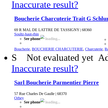
Inaccurate result?
Boucherie Charcuterie Trait G Schlu
69 R MAL DE LATTRE DE TASSIGNY | 68360
Soultz-haut-rhin
See phone
loading...
Boucherie
,
BOUCHERIE CHARCUTERIE
,
Charcuterie
,
Re
S
Not evaluated yet
Ad
Inaccurate result?
Sarl Boucherie Parmentier Pierre
57 Rue Charles De Gaulle | 68370
Orbey
See phone
loading...