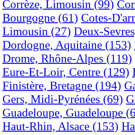
Corrèze, Limousin
(99)
Cor
Bourgogne
(61)
Cotes-D'ar
Limousin
(27)
Deux-Sevres
Dordogne, Aquitaine
(153)
Drome, Rhône-Alpes
(119)
Eure-Et-Loir, Centre
(129)
Finistère, Bretagne
(194)
Ga
Gers, Midi-Pyrénées
(69)
G
Guadeloupe, Guadeloupe
(
Haut-Rhin, Alsace
(153)
Ha