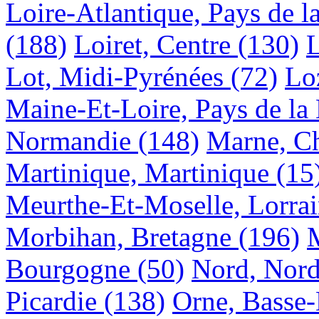
Loire-Atlantique, Pays de l
(188)
Loiret, Centre
(130)
L
Lot, Midi-Pyrénées
(72)
Lo
Maine-Et-Loire, Pays de la 
Normandie
(148)
Marne, C
Martinique, Martinique
(15
Meurthe-Et-Moselle, Lorra
Morbihan, Bretagne
(196)
M
Bourgogne
(50)
Nord, Nord
Picardie
(138)
Orne, Basse