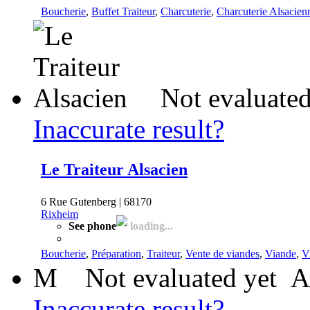
Boucherie
,
Buffet Traiteur
,
Charcuterie
,
Charcuterie Alsacien
Not evaluated
Inaccurate result?
Le Traiteur Alsacien
6 Rue Gutenberg | 68170
Rixheim
See phone
loading...
Boucherie
,
Préparation
,
Traiteur
,
Vente de viandes
,
Viande
,
V
M
Not evaluated yet
A
Inaccurate result?