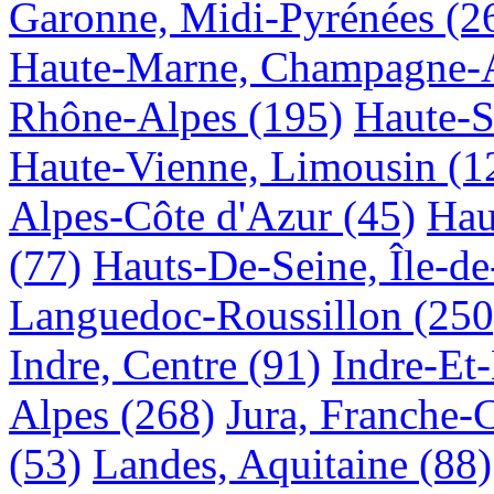
Garonne, Midi-Pyrénées
(2
Haute-Marne, Champagne-
Rhône-Alpes
(195)
Haute-S
Haute-Vienne, Limousin
(1
Alpes-Côte d'Azur
(45)
Hau
(77)
Hauts-De-Seine, Île-de
Languedoc-Roussillon
(250
Indre, Centre
(91)
Indre-Et-
Alpes
(268)
Jura, Franche-
(53)
Landes, Aquitaine
(88)