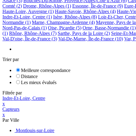
Alsace
(3)
Bouches-Du-Rhone, Provence-Alpes-Côte d'Azur
(6)
Cal
Comté
(2)
Drome, Rhône-Alpes
(1)
Essonne, Île-de-France
(9)
Eure-E
Haute-Loire, Auvergne
(1)
Haute-Savoie, Rhône-Alpes
(4)
Haute-Vi
Indre-Et-Loire, Centre
(1)
Isère, Rhône-Alpes
(8)
Loir-Et-Cher, Centr
Normandie
(1)
Marne, Champagne-Ardenne
(4)
Mayenne, Pays de la
Nord-Pas-de-Calais
(1)
Oise, Picardie
(5)
Orne, Basse-Normandie
(1)
(1)
Rhône, Rhône-Alpes
(7)
Sarthe, Pays de la Loire
(2)
Seine-Et-Mar
Val-D'oise, Île-de-France
(3)
Val-De-Marne, Île-de-France
(10)
Var, 
Trier par
Meilleure correspondance
Distance
Les mieux évalués
Filtrée par
Indre-Et-Loire, Centre
x
Capteurs
x
Par Ville
Montlouis-sur-Loire