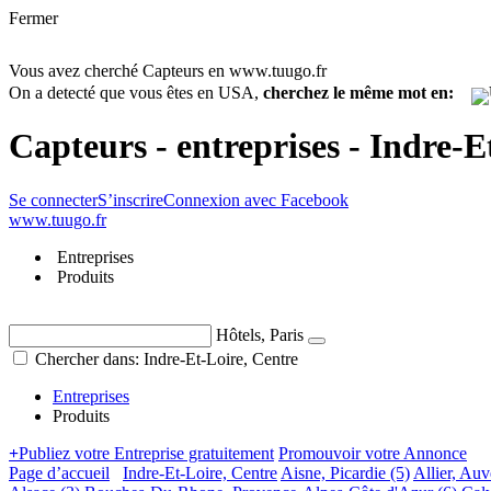
Fermer
Vous avez cherché Capteurs en www.tuugo.fr
On a detecté que vous êtes en USA,
cherchez le même mot en:
Capteurs - entreprises - Indre-E
Se connecter
S’inscrire
Connexion avec Facebook
www.tuugo.fr
Entreprises
Produits
Hôtels, Paris
Chercher dans: Indre-Et-Loire, Centre
Entreprises
Produits
+
Publiez votre Entreprise gratuitement
Promouvoir votre Annonce
Page d’accueil
Indre-Et-Loire, Centre
Aisne, Picardie
(5)
Allier, Au