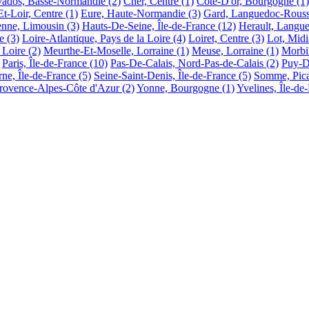
vados, Basse-Normandie
(2)
Cher, Centre
(1)
Cote-D'or, Bourgogne
(1)
t-Loir, Centre
(1)
Eure, Haute-Normandie
(3)
Gard, Languedoc-Rouss
enne, Limousin
(3)
Hauts-De-Seine, Île-de-France
(12)
Herault, Langu
e
(3)
Loire-Atlantique, Pays de la Loire
(4)
Loiret, Centre
(3)
Lot, Midi
 Loire
(2)
Meurthe-Et-Moselle, Lorraine
(1)
Meuse, Lorraine
(1)
Morbi
Paris, Île-de-France
(10)
Pas-De-Calais, Nord-Pas-de-Calais
(2)
Puy-D
ne, Île-de-France
(5)
Seine-Saint-Denis, Île-de-France
(5)
Somme, Pica
Provence-Alpes-Côte d'Azur
(2)
Yonne, Bourgogne
(1)
Yvelines, Île-de