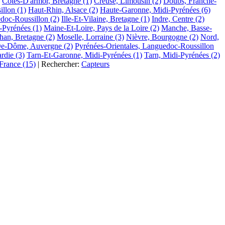
Cotes-D'armor, Bretagne
(1)
Creuse, Limousin
(2)
Doubs, Franche-
illon
(1)
Haut-Rhin, Alsace
(2)
Haute-Garonne, Midi-Pyrénées
(6)
edoc-Roussillon
(2)
Ille-Et-Vilaine, Bretagne
(1)
Indre, Centre
(2)
-Pyrénées
(1)
Maine-Et-Loire, Pays de la Loire
(2)
Manche, Basse-
han, Bretagne
(2)
Moselle, Lorraine
(3)
Nièvre, Bourgogne
(2)
Nord,
e-Dôme, Auvergne
(2)
Pyrénées-Orientales, Languedoc-Roussillon
rdie
(3)
Tarn-Et-Garonne, Midi-Pyrénées
(1)
Tarn, Midi-Pyrénées
(2)
-France
(15)
|
Rechercher:
Capteurs