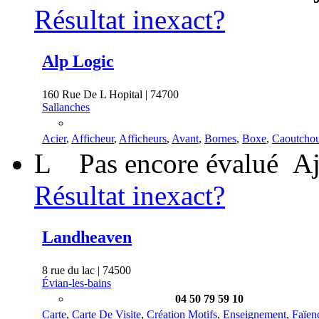
Résultat inexact?
Alp Logic
160 Rue De L Hopital | 74700
Sallanches
Acier
,
Afficheur
,
Afficheurs
,
Avant
,
Bornes
,
Boxe
,
Caoutcho
L
Pas encore évalué
Aj
Résultat inexact?
Landheaven
8 rue du lac | 74500
Évian-les-bains
04 50 79 59 10
Carte
,
Carte De Visite
,
Création Motifs
,
Enseignement
,
Faïen