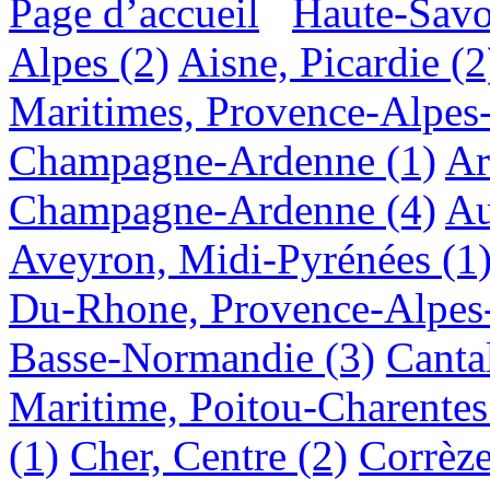
Page d’accueil
Haute-Savo
Alpes
(2)
Aisne, Picardie
(2
Maritimes, Provence-Alpes
Champagne-Ardenne
(1)
Ar
Champagne-Ardenne
(4)
Au
Aveyron, Midi-Pyrénées
(1
Du-Rhone, Provence-Alpes
Basse-Normandie
(3)
Canta
Maritime, Poitou-Charentes
(1)
Cher, Centre
(2)
Corrèz