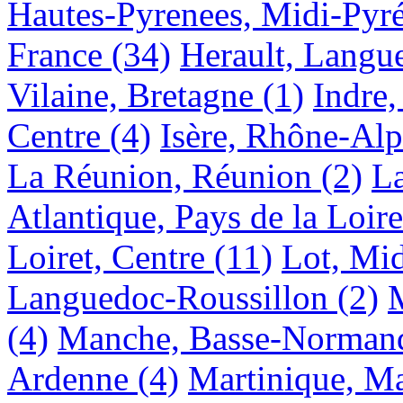
Hautes-Pyrenees, Midi-Pyr
France
(34)
Herault, Langu
Vilaine, Bretagne
(1)
Indre,
Centre
(4)
Isère, Rhône-Alp
La Réunion, Réunion
(2)
La
Atlantique, Pays de la Loire
Loiret, Centre
(11)
Lot, Mi
Languedoc-Roussillon
(2)
M
(4)
Manche, Basse-Norman
Ardenne
(4)
Martinique, Ma