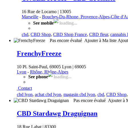
16 Rue de Locarno | 13005
Marseille
-
Bouches-Du-Rhone, Provence-Alpes-Côte d'A
See mobile
loading...
cbd
,
CBD Shop
,
CBD Shop France
,
CBD fleur
,
cannabis 
Pas encore évalué
Ajouter à Ma liste
Ajou
FrenchyFreeze
10 Pl. Saint-Paul, 69005 Lyon | 69005
Lyon
-
Rhône, Rhône-Alpes
See phone
loading...
Contact
cbd lyon
,
achat cbd lyon
,
magasin cbd lyon
,
cbd
,
CBD Shop
Pas encore évalué
Ajouter à 
CBD Stardawg Draguignan
18 Rue Labat | 83300