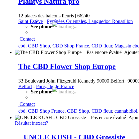
Plantys Natura pro
12 places des balcons fleuris | 66240
Saint-Estève
-
Pyrénées-Orientales, Languedoc-Roussillon
See phone
loading...
Contact
cbd
,
CBD Shop
,
CBD Shop France
,
CBD fleur
,
Magasin cb
Pas encore évalué
Ajouter
The CBD Flower Shop Europe
33 Boulevard John Fitzgerald Kennedy 90000 Belfort | 9000
Belfort
-
Paris, Île-de-France
See phone
loading...
Contact
cbd
,
CBD Shop France
,
CBD Shop
,
CBD fleur
,
cannabidiol
Pas encore évalué
Ajout
Résultat inexact?
UNCLE KUSH - CBD Grossiste