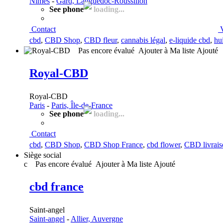
Nîmes
-
Gard, Languedoc-Roussillon
See phone
loading...
Contact
cbd
,
CBD Shop
,
CBD fleur
,
cannabis légal
,
e-liquide cbd
,
hu
Pas encore évalué
Ajouter à Ma liste
Ajouté
Royal-CBD
Royal-CBD
Paris
-
Paris, Île-de-France
See phone
loading...
Contact
cbd
,
CBD Shop
,
CBD Shop France
,
cbd flower
,
CBD livrais
Siège social
c
Pas encore évalué
Ajouter à Ma liste
Ajouté
cbd france
Saint-angel
Saint-angel
-
Allier, Auvergne