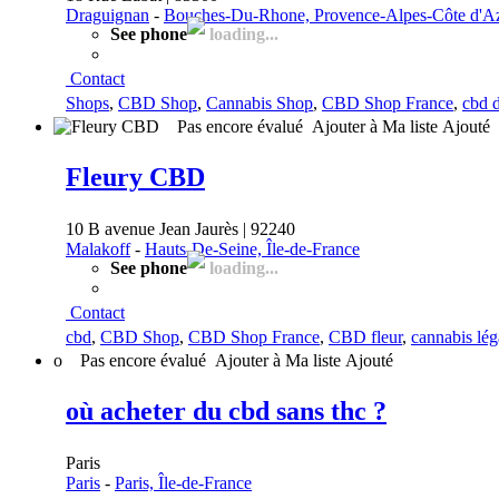
Draguignan
-
Bouches-Du-Rhone, Provence-Alpes-Côte d'A
See phone
loading...
Contact
Shops
,
CBD Shop
,
Cannabis Shop
,
CBD Shop France
,
cbd 
Pas encore évalué
Ajouter à Ma liste
Ajouté
Fleury CBD
10 B avenue Jean Jaurès | 92240
Malakoff
-
Hauts-De-Seine, Île-de-France
See phone
loading...
Contact
cbd
,
CBD Shop
,
CBD Shop France
,
CBD fleur
,
cannabis lég
o
Pas encore évalué
Ajouter à Ma liste
Ajouté
où acheter du cbd sans thc ?
Paris
Paris
-
Paris, Île-de-France