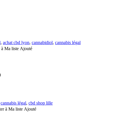
d
,
achat cbd lyon
,
cannabidiol
,
cannabis légal
 à Ma liste
Ajouté
0
,
cannabis légal
,
cbd shop lille
er à Ma liste
Ajouté