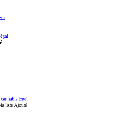
zur
légal
té
,
cannabis légal
Ma liste
Ajouté