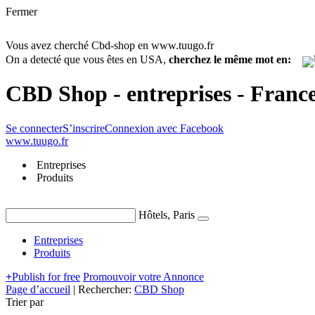
Fermer
Vous avez cherché Cbd-shop en www.tuugo.fr
On a detecté que vous êtes en USA,
cherchez le même mot en:
CBD Shop - entreprises - Franc
Se connecter
S’inscrire
Connexion avec Facebook
www.tuugo.fr
Entreprises
Produits
Hôtels, Paris
Entreprises
Produits
+
Publish for free
Promouvoir votre Annonce
Page d’accueil
|
Rechercher:
CBD Shop
Trier par