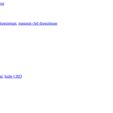
zur
draguignan
,
magasin cbd draguignan
al
,
huile CBD