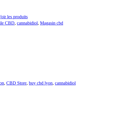
Voir les produits
ile CBD
,
cannabidiol
,
Magasin cbd
on
,
CBD Store
,
buy cbd lyon
,
cannabidiol