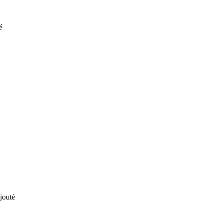
té
jouté