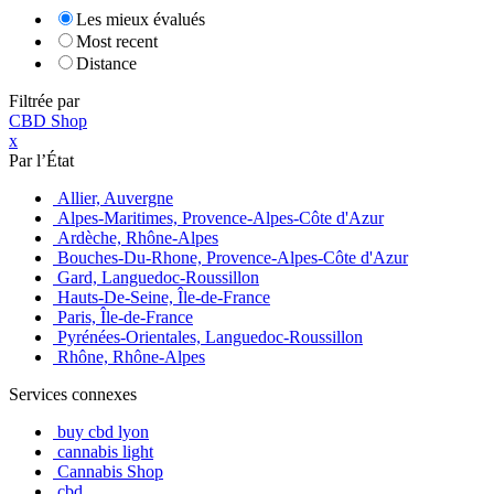
Les mieux évalués
Most recent
Distance
Filtrée par
CBD Shop
x
Par l’État
Allier, Auvergne
Alpes-Maritimes, Provence-Alpes-Côte d'Azur
Ardèche, Rhône-Alpes
Bouches-Du-Rhone, Provence-Alpes-Côte d'Azur
Gard, Languedoc-Roussillon
Hauts-De-Seine, Île-de-France
Paris, Île-de-France
Pyrénées-Orientales, Languedoc-Roussillon
Rhône, Rhône-Alpes
Services connexes
buy cbd lyon
cannabis light
Cannabis Shop
cbd