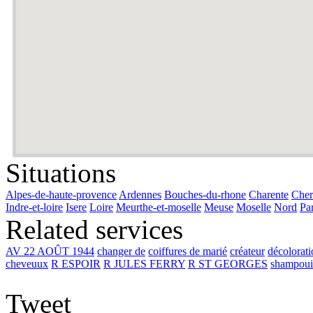
Situations
Alpes-de-haute-provence
Ardennes
Bouches-du-rhone
Charente
Cher
Indre-et-loire
Isere
Loire
Meurthe-et-moselle
Meuse
Moselle
Nord
Par
Related services
AV 22 AOÛT 1944
changer de
coiffures de marié
créateur
décolorat
cheveuux
R ESPOIR
R JULES FERRY
R ST GEORGES
shampoui
Tweet