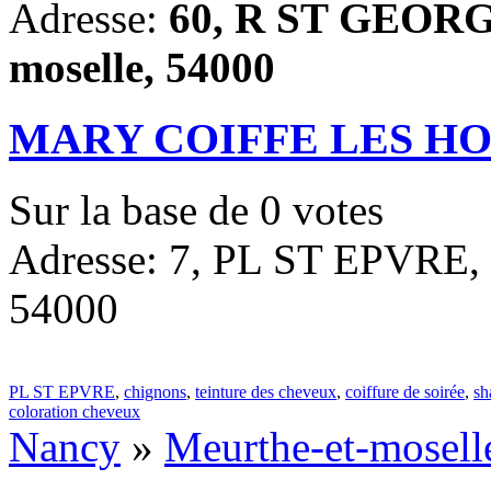
Adresse:
60, R ST GEORGE
moselle, 54000
MARY COIFFE LES H
Sur la base de
0
votes
Adresse: 7, PL ST EPVRE, 
54000
PL ST EPVRE
,
chignons
,
teinture des cheveux
,
coiffure de soirée
,
sh
coloration cheveux
Nancy
»
Meurthe-et-mosell