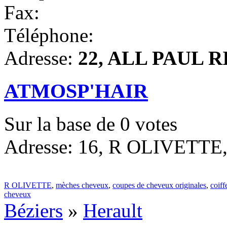
Fax:
Téléphone:
Adresse:
22, ALL PAUL RI
ATMOSP'HAIR
Sur la base de
0
votes
Adresse: 16, R OLIVETTE, 
R OLIVETTE
,
mèches cheveux
,
coupes de cheveux originales
,
coiff
cheveux
Béziers
»
Herault