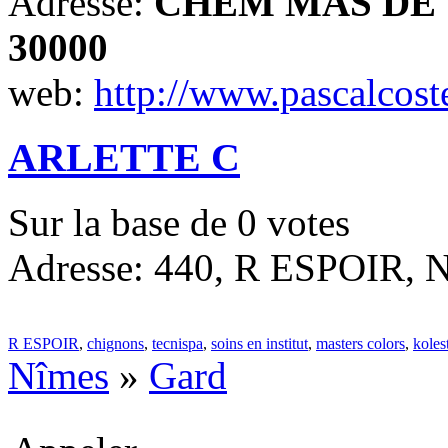
Adresse:
CHEM MAS DE V
30000
web:
http://www.pascalcos
ARLETTE C
Sur la base de
0
votes
Adresse: 440, R ESPOIR, N
R ESPOIR
,
chignons
,
tecnispa
,
soins en institut
,
masters colors
,
koles
Nîmes
»
Gard