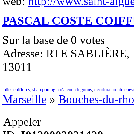
web:
http://www.saint-algu
PASCAL COSTE COIF
Sur la base de
0
votes
Adresse: RTE SABLIÈRE, M
13011
jolies coiffures
,
shampooing
,
créateur
,
chignons
,
décoloration de che
Marseille
»
Bouches-du-rh
Appeler