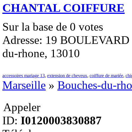
CHANTAL COIFFURE
Sur la base de
0
votes
Adresse: 19 BOULEVARD B
du-rhone, 13010
accessoires mariage 13
,
extension de cheveux
,
coiffure de mariée
,
chi
Marseille
»
Bouches-du-rh
Appeler
ID:
I0120003830887