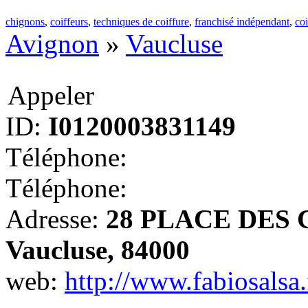
chignons
,
coiffeurs
,
techniques de coiffure
,
franchisé indépendant
,
coi
Avignon
»
Vaucluse
Appeler
ID:
I0120003831149
Téléphone:
Téléphone:
Adresse:
28 PLACE DES C
Vaucluse, 84000
web:
http://www.fabiosalsa.