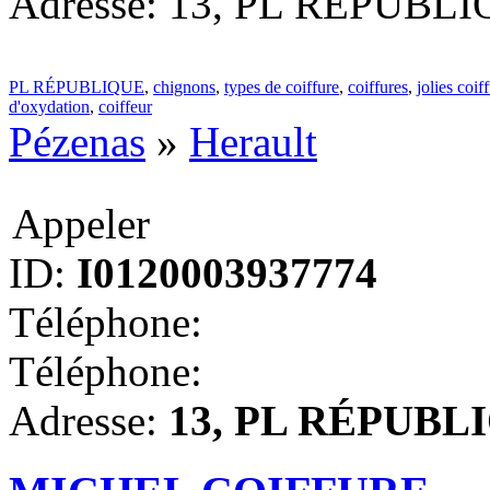
Adresse: 13, PL RÉPUBLIQ
PL RÉPUBLIQUE
,
chignons
,
types de coiffure
,
coiffures
,
jolies coif
d'oxydation
,
coiffeur
Pézenas
»
Herault
Appeler
ID:
I0120003937774
Téléphone:
Téléphone:
Adresse:
13, PL RÉPUBLIQ