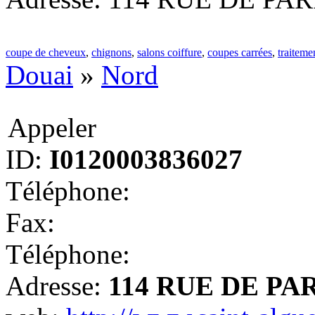
coupe de cheveux
,
chignons
,
salons coiffure
,
coupes carrées
,
traiteme
Douai
»
Nord
Appeler
ID:
I0120003836027
Téléphone:
Fax:
Téléphone:
Adresse:
114 RUE DE PARI