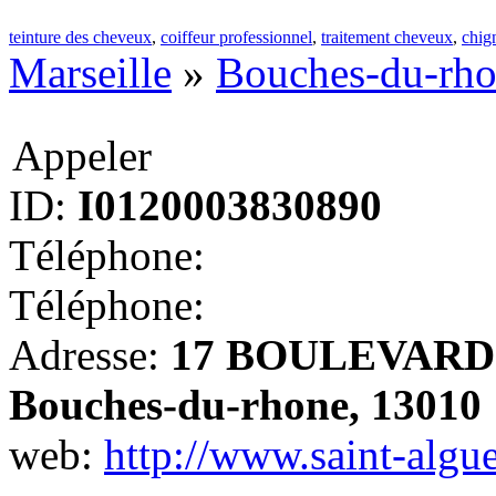
teinture des cheveux
,
coiffeur professionnel
,
traitement cheveux
,
chig
Marseille
»
Bouches-du-rh
Appeler
ID:
I0120003830890
Téléphone:
Téléphone:
Adresse:
17 BOULEVARD D
Bouches-du-rhone, 13010
web:
http://www.saint-algu