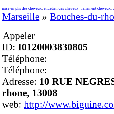
mise en plis des cheveux
,
entretien des cheveux
,
traitement cheveux
,
Marseille
»
Bouches-du-rh
Appeler
ID:
I0120003830805
Téléphone:
Téléphone:
Adresse:
10 RUE NEGRESK
rhone, 13008
web:
http://www.biguine.c