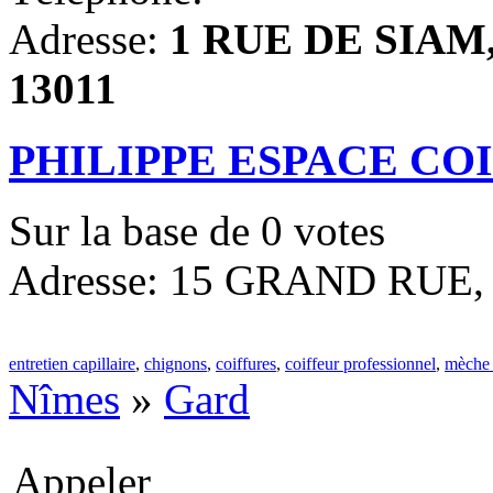
Adresse:
1 RUE DE SIAM, 
13011
PHILIPPE ESPACE CO
Sur la base de
0
votes
Adresse: 15 GRAND RUE, 
entretien capillaire
,
chignons
,
coiffures
,
coiffeur professionnel
,
mèche 
Nîmes
»
Gard
Appeler