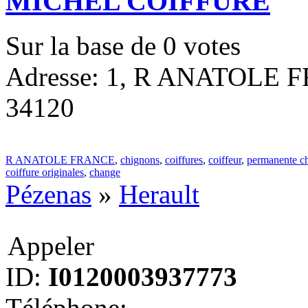
MICHEL COIFFURE
Sur la base de
0
votes
Adresse: 1, R ANATOLE FR
34120
R ANATOLE FRANCE
,
chignons
,
coiffures
,
coiffeur
,
permanente c
coiffure originales
,
change
Pézenas
»
Herault
Appeler
ID:
I0120003937773
Téléphone: