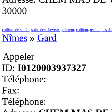
30000
coiffure de soirée
,
soins des cheveux
,
créateur
,
coiffeur
,
techniques de
Nîmes
»
Gard
Appeler
ID:
I0120003937327
Téléphone:
Fax:
Téléphone: