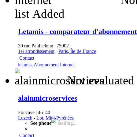
list
Added
Letamis - comparateur d'abonnements
30 rue Paul lelong | 75002
1er arrondissement
-
Paris, Île-de-France
Contact
letamis
,
Abonnement Internet
Not evaluated
alainmicroservices
Foncave | 46140
Luzech
-
Lot, Midi-Pyrénées
See phone
loading...
Contact