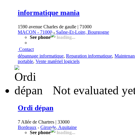
informatique mania
1590 avenue Charles de gaulle | 71000
MACON - 71000
-
Saône-Et-Loire, Bourgogne
See phone
loading...
Contact
dépannage informatique
,
Reparation informatique
,
Maintenan
portable
,
Vente matériel logiciels
Not evaluated ye
Ordi dépan
7 Allée de Chartres | 33000
Bordeaux
-
Gironde, Aquitaine
See phone
loading...