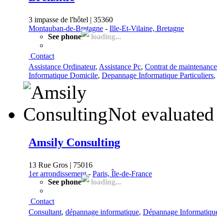
3 impasse de l'hôtel | 35360
Montauban-de-Bretagne
-
Ille-Et-Vilaine, Bretagne
See phone
loading...
Contact
Assistance Ordinateur
,
Assistance Pc
,
Contrat de maintenance
Informatique Domicile
,
Depannage Informatique Particuliers
Not evaluated
Amsily Consulting
13 Rue Gros | 75016
1er arrondissement
-
Paris, Île-de-France
See phone
loading...
Contact
Consultant
,
dépannage informatique
,
Dépannage Informatiqu