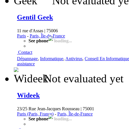
Not evaluated ye
Gentil Geek
11 rue d'Assas | 75006
Paris
-
Paris, Île-de-France
See phone
loading...
Contact
Dépannage
,
Informatique
,
Antivirus
,
Conseil En Informatiqu
assistance
Not evaluated yet
Wideek
23/25 Rue Jean-Jacques Rousseau | 75001
Paris (Paris, France)
-
Paris, Île-de-France
See phone
loading...