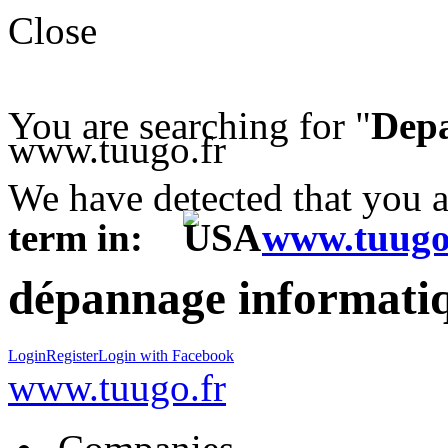
Close
You are searching for "
Depa
www.tuugo.fr
We have detected that you 
term in:
www.tuugo
dépannage informatiq
Login
Register
Login with Facebook
www.tuugo.fr