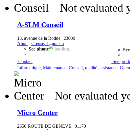
Not evaluated 
A-SLM Conseil
13, avenue de la Rodde | 23000
Ahun
-
Creuse, Limousin
See phone
loading...
See
Contact
See prod
Informatique
,
Maintenance
,
Conseil
,
qualité
,
assistance
,
Guer
Not evaluated y
Micro Center
2650 ROUTE DE GENEVE | 01170