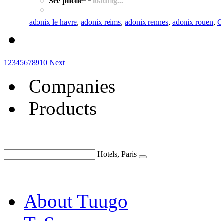
See phone
loading...
adonix le havre
,
adonix reims
,
adonix rennes
,
adonix rouen
,
C
1
2
3
4
5
6
7
8
9
10
Next
Companies
Products
Hotels, Paris
About Tuugo