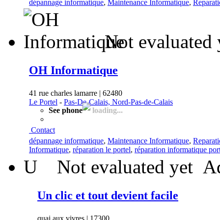
dépannage informatique
,
Maintenance Informatique
,
Reparati
Not evaluated 
OH Informatique
41 rue charles lamarre | 62480
Le Portel
-
Pas-De-Calais, Nord-Pas-de-Calais
See phone
loading...
Contact
dépannage informatique
,
Maintenance Informatique
,
Reparati
Informatique
,
réparation le portel
,
réparation informatique por
U
Not evaluated yet
Ad
Un clic et tout devient facile
quai aux vivres | 17300