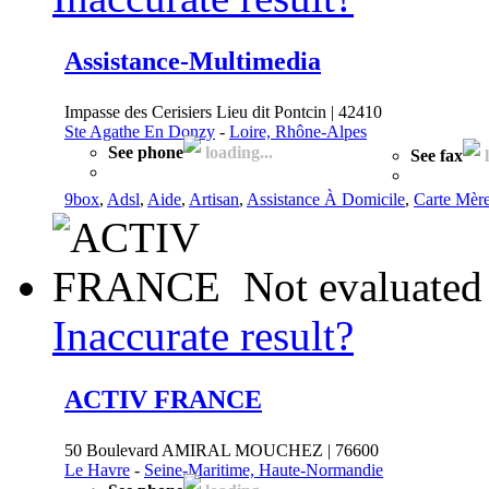
Assistance-Multimedia
Impasse des Cerisiers Lieu dit Pontcin | 42410
Ste Agathe En Donzy
-
Loire, Rhône-Alpes
See phone
loading...
See fax
l
9box
,
Adsl
,
Aide
,
Artisan
,
Assistance À Domicile
,
Carte Mèr
Not evaluated
Inaccurate result?
ACTIV FRANCE
50 Boulevard AMIRAL MOUCHEZ | 76600
Le Havre
-
Seine-Maritime, Haute-Normandie