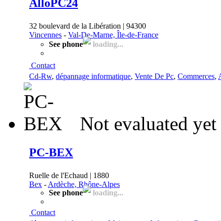
AlloPC24
32 boulevard de la Libération | 94300
Vincennes
-
Val-De-Marne, Île-de-France
See phone
loading...
Contact
Cd-Rw
,
dépannage informatique
,
Vente De Pc
,
Commerces
,
Not evaluated yet
PC-BEX
Ruelle de l'Echaud | 1880
Bex
-
Ardèche, Rhône-Alpes
See phone
loading...
Contact