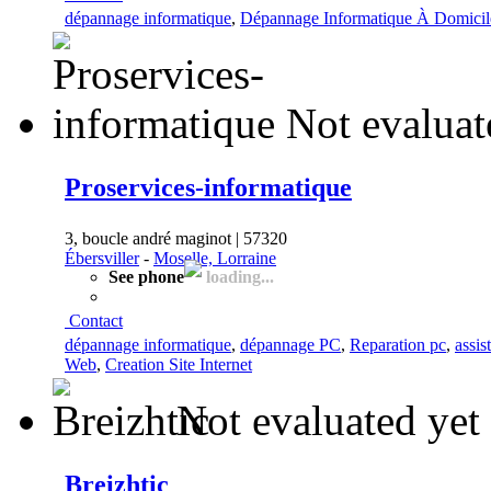
dépannage informatique
,
Dépannage Informatique À Domicil
Not evaluat
Proservices-informatique
3, boucle andré maginot | 57320
Ébersviller
-
Moselle, Lorraine
See phone
loading...
Contact
dépannage informatique
,
dépannage PC
,
Reparation pc
,
assis
Web
,
Creation Site Internet
Not evaluated yet
Breizhtic