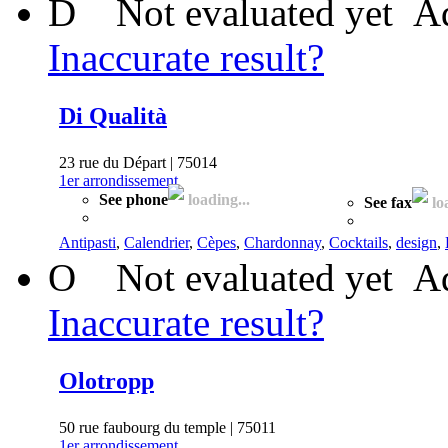
D
Not evaluated yet
Ad
Inaccurate result?
Di Qualità
23 rue du Départ | 75014
1er arrondissement
See phone
loading...
See fax
loa
Antipasti
,
Calendrier
,
Cèpes
,
Chardonnay
,
Cocktails
,
design
,
O
Not evaluated yet
Ad
Inaccurate result?
Olotropp
50 rue faubourg du temple | 75011
1er arrondissement