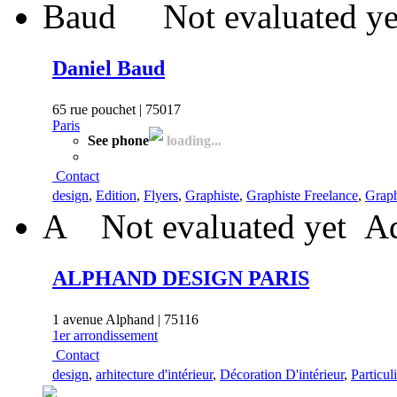
Not evaluated ye
Daniel Baud
65 rue pouchet | 75017
Paris
See phone
loading...
Contact
design
,
Edition
,
Flyers
,
Graphiste
,
Graphiste Freelance
,
Graphi
A
Not evaluated yet
Ad
ALPHAND DESIGN PARIS
1 avenue Alphand | 75116
1er arrondissement
Contact
design
,
arhitecture d'intérieur
,
Décoration D'intérieur
,
Particul