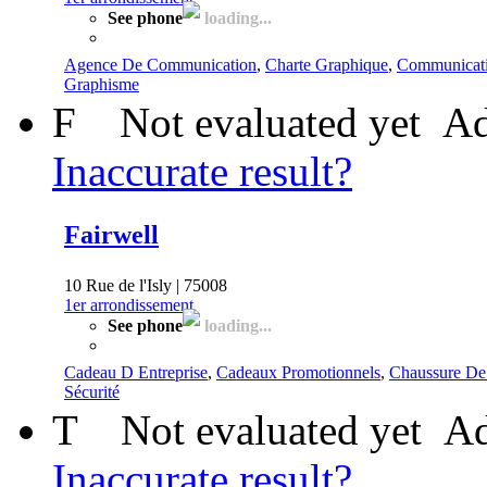
See phone
loading...
Agence De Communication
,
Charte Graphique
,
Communicati
Graphisme
F
Not evaluated yet
Ad
Inaccurate result?
Fairwell
10 Rue de l'Isly | 75008
1er arrondissement
See phone
loading...
Cadeau D Entreprise
,
Cadeaux Promotionnels
,
Chaussure De 
Sécurité
T
Not evaluated yet
Ad
Inaccurate result?