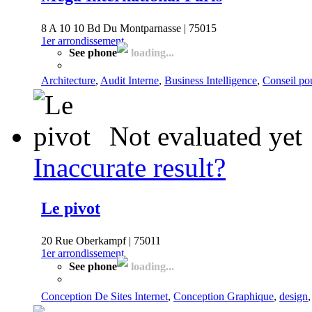
8 A 10 10 Bd Du Montparnasse | 75015
1er arrondissement
See phone
loading...
Architecture
,
Audit Interne
,
Business Intelligence
,
Conseil pou
Not evaluated yet
Inaccurate result?
Le pivot
20 Rue Oberkampf | 75011
1er arrondissement
See phone
loading...
Conception De Sites Internet
,
Conception Graphique
,
design