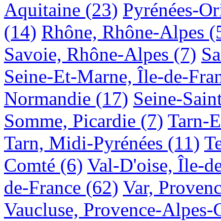
Aquitaine
(23)
Pyrénées-Or
(14)
Rhône, Rhône-Alpes
(
Savoie, Rhône-Alpes
(7)
Sa
Seine-Et-Marne, Île-de-Fra
Normandie
(17)
Seine-Saint
Somme, Picardie
(7)
Tarn-E
Tarn, Midi-Pyrénées
(11)
Te
Comté
(6)
Val-D'oise, Île-d
de-France
(62)
Var, Proven
Vaucluse, Provence-Alpes-