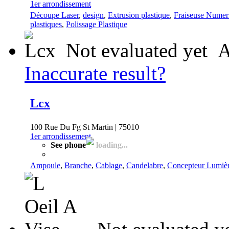
1er arrondissement
Découpe Laser
,
design
,
Extrusion plastique
,
Fraiseuse Numer
plastiques
,
Polissage Plastique
Not evaluated yet
A
Inaccurate result?
Lcx
100 Rue Du Fg St Martin | 75010
1er arrondissement
See phone
loading...
Ampoule
,
Branche
,
Cablage
,
Candelabre
,
Concepteur Lumiè