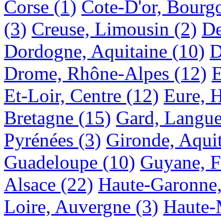
Corse
(1)
Cote-D'or, Bourg
(3)
Creuse, Limousin
(2)
De
Dordogne, Aquitaine
(10)
D
Drome, Rhône-Alpes
(12)
E
Et-Loir, Centre
(12)
Eure, 
Bretagne
(15)
Gard, Langue
Pyrénées
(3)
Gironde, Aqui
Guadeloupe
(10)
Guyane, F
Alsace
(22)
Haute-Garonne,
Loire, Auvergne
(3)
Haute-