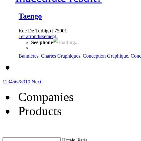
Taengo
Rue De Turbigo | 75001
1er arrondissement
See phone
loading...
Bannières
,
Chartes Graphiques
,
Conception Graphique
,
Conc
1
2
3
4
5
6
7
8
9
10
Next
Companies
Products
Hotels, Paris