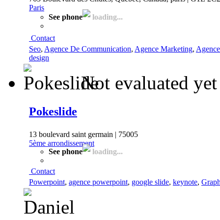
Paris
See phone
loading...
Contact
Seo
,
Agence De Communication
,
Agence Marketing
,
Agenc
design
Not evaluated yet
Pokeslide
13 boulevard saint germain | 75005
5ème arrondissement
See phone
loading...
Contact
Powerpoint
,
agence powerpoint
,
google slide
,
keynote
,
Grap