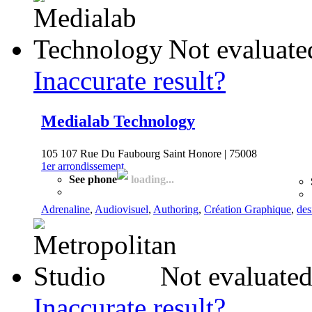
Not evaluate
Inaccurate result?
Medialab Technology
105 107 Rue Du Faubourg Saint Honore | 75008
1er arrondissement
See phone
loading...
Adrenaline
,
Audiovisuel
,
Authoring
,
Création Graphique
,
des
Not evaluated
Inaccurate result?