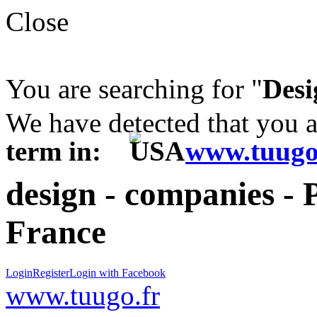
Close
You are searching for "
Desi
We have detected that you 
term in:
www.tuugo
design - companies - P
France
Login
Register
Login with Facebook
www.tuugo.fr