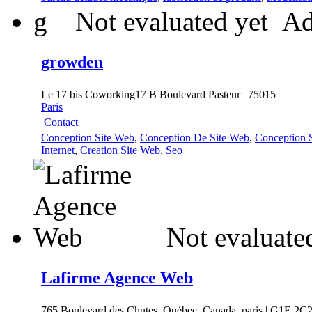
g
Not evaluated yet
Ad
growden
Le 17 bis Coworking17 B Boulevard Pasteur | 75015
Paris
Contact
Conception Site Web
,
Conception De Site Web
,
Conception S
Internet
,
Creation Site Web
,
Seo
Not evaluate
Lafirme Agence Web
765 Boulevard des Chutes, Québec, Canada, paris | G1E 2C