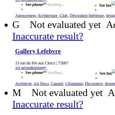
See phone
loading...
See fax
Agencement
,
Architecture
,
Club
,
Décoration Intérieure
,
desig
G
Not evaluated yet
Ad
Inaccurate result?
Gallery Lefebvre
15 rue du Pré aux Clercs | 75007
1er arrondissement
See phone
loading...
See fax
Architecte
,
Art Deco
,
Canapé
,
Céramique
,
Decorative
,
desig
M
Not evaluated yet
A
Inaccurate result?