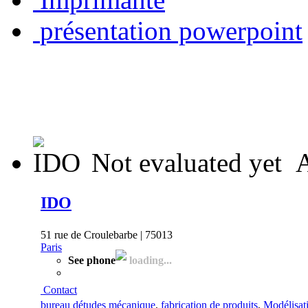
présentation powerpoint
Not evaluated yet
A
IDO
51 rue de Croulebarbe | 75013
Paris
See phone
loading...
Contact
bureau détudes mécanique
,
fabrication de produits
,
Modélisat