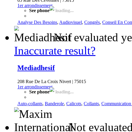
65 Rue Des Cevennes | 75015
1er arrondissement
See phone
loading...
Analyse Des Besoins
,
Audiovisuel
,
Congrès
,
Conseil En Co
Not evaluated ye
Inaccurate result?
Mediadhesif
208 Rue De La Croix Nivert | 75015
1er arrondissement
See phone
loading...
Auto-collants
,
Banderole
,
Calicots
,
Collants
,
Communication 
Not evaluated