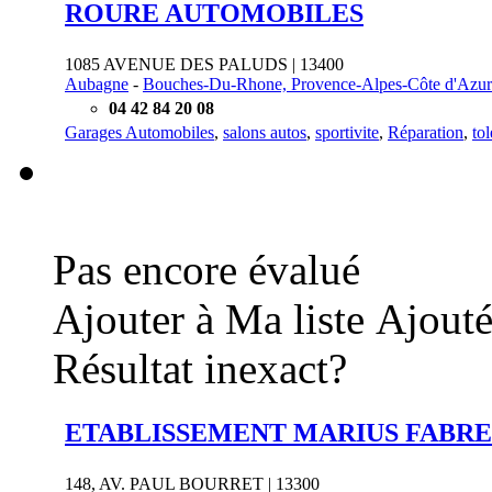
ROURE AUTOMOBILES
1085 AVENUE DES PALUDS | 13400
Aubagne
-
Bouches-Du-Rhone, Provence-Alpes-Côte d'Azur
04 42 84 20 08
Garages Automobiles
,
salons autos
,
sportivite
,
Réparation
,
to
Pas encore évalué
Ajouter à Ma liste
Ajouté
Résultat inexact?
ETABLISSEMENT MARIUS FABRE 
148, AV. PAUL BOURRET | 13300