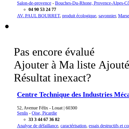
Salon-de-provence
-
Bouches-Du-Rhone, Provence-Alpes-Cô
04 90 53 24 77
AV. PAUL BOURRET
,
produit écologique
,
savonnier
,
Marse
Pas encore évalué
Ajouter à Ma liste
Ajouté
Résultat inexact?
Centre Technique des Industries Méc
52, Avenue Félix - Louat | 60300
Senlis
-
Oise, Picardie
33 3 44 67 36 82
Analyse de défaillance
,
caractérisation
,
essais destructifs et c