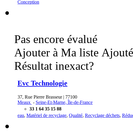
Conception
Pas encore évalué
Ajouter à Ma liste
Ajouté
Résultat inexact?
Evc Technologie
37, Rue Pierre Brasseur | 77100
Meaux
-
Seine-Et-Marne, Île-de-France
33 1 64 35 15 88
eau
,
Matériel de recyclage
,
Qualité
,
Recyclage déchets
,
Réduc