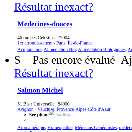
Résultat inexact?
Medecines-douces
46 rue des Célestins | 75004
1er arrondissement
-
Paris, Île-de-France
Acupuncture
,
Alimentation Bio
,
Alimentation Biologiques
,
An
S
Pas encore évalué
Aj
Résultat inexact?
Salmon Michel
51 Bis r Universelle | 84000
Avignon
-
Vaucluse, Provence-Alpes-Côte d'Azur
See phone
loading...
Aromathérapie
,
Homeopathie
,
Médecins Généralistes
,
médeci