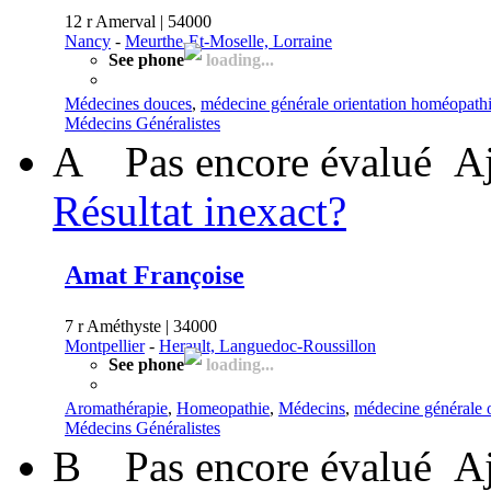
12 r Amerval | 54000
Nancy
-
Meurthe-Et-Moselle, Lorraine
See phone
loading...
Médecines douces
,
médecine générale orientation homéopath
Médecins Généralistes
A
Pas encore évalué
Aj
Résultat inexact?
Amat Françoise
7 r Améthyste | 34000
Montpellier
-
Herault, Languedoc-Roussillon
See phone
loading...
Aromathérapie
,
Homeopathie
,
Médecins
,
médecine générale 
Médecins Généralistes
B
Pas encore évalué
Aj