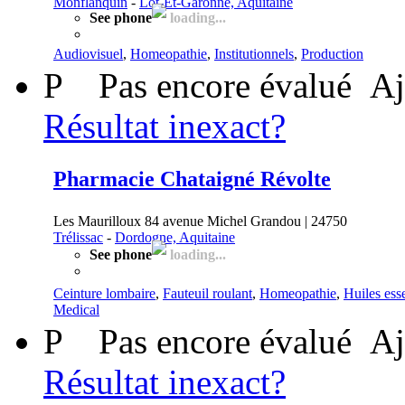
Monflanquin
-
Lot-Et-Garonne, Aquitaine
See phone
loading...
Audiovisuel
,
Homeopathie
,
Institutionnels
,
Production
P
Pas encore évalué
Aj
Résultat inexact?
Pharmacie Chataigné Révolte
Les Maurilloux 84 avenue Michel Grandou | 24750
Trélissac
-
Dordogne, Aquitaine
See phone
loading...
Ceinture lombaire
,
Fauteuil roulant
,
Homeopathie
,
Huiles esse
Medical
P
Pas encore évalué
Aj
Résultat inexact?