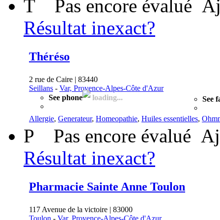
T
Pas encore évalué
Aj
Résultat inexact?
Théréso
2 rue de Caire | 83440
Seillans
-
Var, Provence-Alpes-Côte d'Azur
See phone
loading...
See f
Allergie
,
Generateur
,
Homeopathie
,
Huiles essentielles
,
Ohmm
P
Pas encore évalué
Aj
Résultat inexact?
Pharmacie Sainte Anne Toulon
117 Avenue de la victoire | 83000
Toulon
-
Var, Provence-Alpes-Côte d'Azur