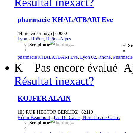
Résultat inexact?
pharmacie KHALATBARI Eve
44 rue victor hugo | 69002
Lyon
-
Rhône, Rhône-Alpes
See phone
loading...
Se
pharmacie KHALATBARI Eve
,
Lyon 02
,
Rhone
,
Pharmacie
K
Pas encore évalué
A
Résultat inexact?
KOJFER ALAIN
183 RUE HECTOR BERLIOZ | 62110
Hénin-Beaumont
-
Pas-De-Calais, Nord-Pas-de-Calais
See phone
loading...