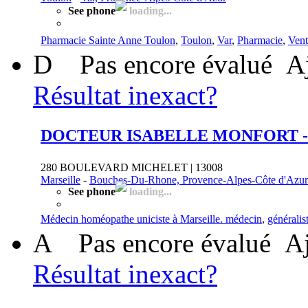
See phone
loading...
Pharmacie Sainte Anne Toulon
,
Toulon
,
Var
,
Pharmacie
,
Vent
D
Pas encore évalué
A
Résultat inexact?
DOCTEUR ISABELLE MONFORT 
280 BOULEVARD MICHELET | 13008
Marseille
-
Bouches-Du-Rhone, Provence-Alpes-Côte d'Azur
See phone
loading...
Médecin homéopathe uniciste à Marseille. médecin
,
généralis
A
Pas encore évalué
Aj
Résultat inexact?