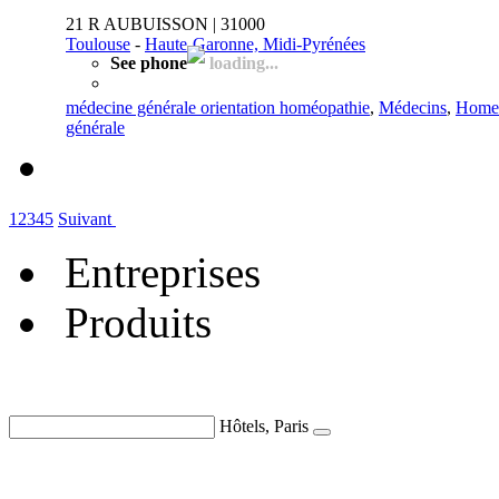
21 R AUBUISSON | 31000
Toulouse
-
Haute-Garonne, Midi-Pyrénées
See phone
loading...
médecine générale orientation homéopathie
,
Médecins
,
Homeo
générale
1
2
3
4
5
Suivant
Entreprises
Produits
Hôtels, Paris