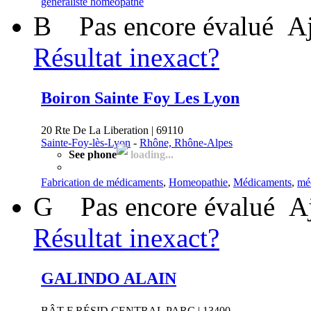
généraliste homéopathe
B
Pas encore évalué
Aj
Résultat inexact?
Boiron Sainte Foy Les Lyon
20 Rte De La Liberation | 69110
Sainte-Foy-lès-Lyon
-
Rhône, Rhône-Alpes
See phone
loading...
Fabrication de médicaments
,
Homeopathie
,
Médicaments
,
mé
G
Pas encore évalué
A
Résultat inexact?
GALINDO ALAIN
BÂT F RÉSID CENTRAL PARC | 13400