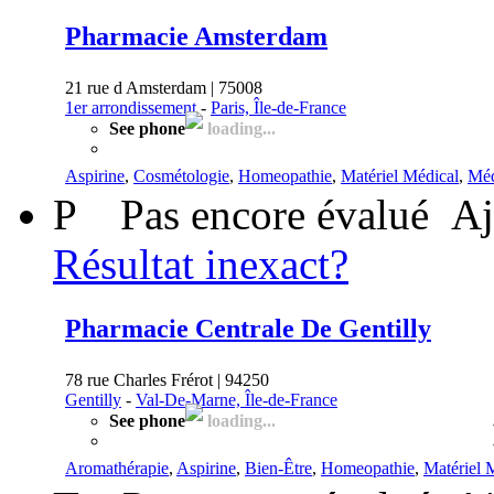
Pharmacie Amsterdam
21 rue d Amsterdam | 75008
1er arrondissement
-
Paris, Île-de-France
See phone
loading...
Aspirine
,
Cosmétologie
,
Homeopathie
,
Matériel Médical
,
Méd
P
Pas encore évalué
Aj
Résultat inexact?
Pharmacie Centrale De Gentilly
78 rue Charles Frérot | 94250
Gentilly
-
Val-De-Marne, Île-de-France
See phone
loading...
Aromathérapie
,
Aspirine
,
Bien-Être
,
Homeopathie
,
Matériel 