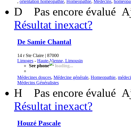
,
orientation homéopathie
,
Homeopathie
,
Médecins
,
homéopa
D
Pas encore évalué
A
Résultat inexact?
De Samie Chantal
14 r Ste Claire | 87000
Limoges
-
Haute-Vienne, Limousin
See phone
loading...
Médecines douces
,
Médecine générale
,
Homeopathie
,
médeci
Médecins Généralistes
H
Pas encore évalué
A
Résultat inexact?
Houzé Pascale