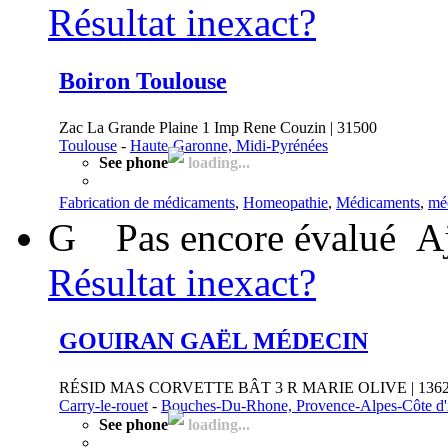
Résultat inexact?
Boiron Toulouse
Zac La Grande Plaine 1 Imp Rene Couzin | 31500
Toulouse
-
Haute-Garonne, Midi-Pyrénées
See phone
loading...
Fabrication de médicaments
,
Homeopathie
,
Médicaments
,
mé
G
Pas encore évalué
A
Résultat inexact?
GOUIRAN GAËL MÉDECIN
RÉSID MAS CORVETTE BÂT 3 R MARIE OLIVE | 136
Carry-le-rouet
-
Bouches-Du-Rhone, Provence-Alpes-Côte d
See phone
loading...