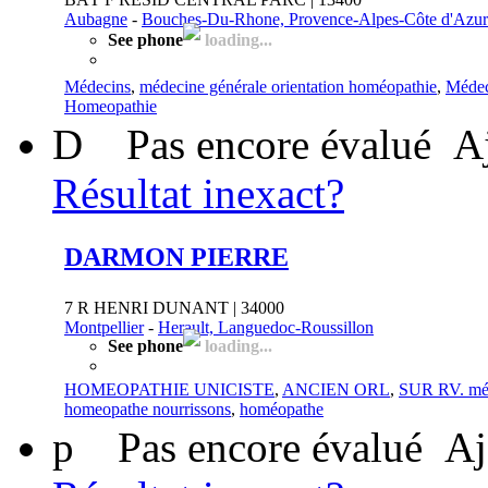
Aubagne
-
Bouches-Du-Rhone, Provence-Alpes-Côte d'Azur
See phone
loading...
Médecins
,
médecine générale orientation homéopathie
,
Médec
Homeopathie
D
Pas encore évalué
A
Résultat inexact?
DARMON PIERRE
7 R HENRI DUNANT | 34000
Montpellier
-
Herault, Languedoc-Roussillon
See phone
loading...
HOMEOPATHIE UNICISTE
,
ANCIEN ORL
,
SUR RV. méd
homeopathe nourrissons
,
homéopathe
p
Pas encore évalué
Aj