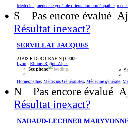
Médecins
,
médecine générale orientation homéopathie
,
médec
S
Pas encore évalué
Aj
Résultat inexact?
SERVILLAT JACQUES
21BIS R DOCT RAFIN | 69009
Lyon
-
Rhône, Rhône-Alpes
See phone
loading...
Se
Homeopathie
,
Médecins Généralistes
,
Médecine générale
,
Mé
N
Pas encore évalué
A
Résultat inexact?
NADAUD-LECHNER MARYVONNE