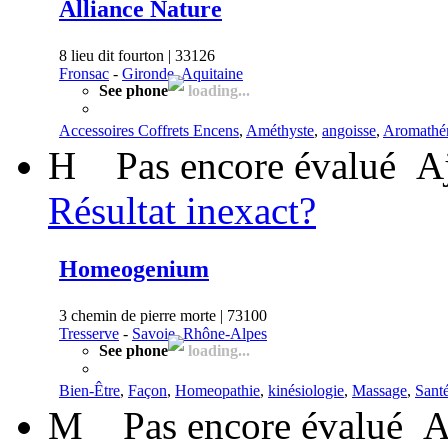
Alliance Nature
8 lieu dit fourton | 33126
Fronsac
-
Gironde, Aquitaine
See phone
loading...
Accessoires Coffrets Encens
,
Améthyste
,
angoisse
,
Aromathé
H
Pas encore évalué
A
Résultat inexact?
Homeogenium
3 chemin de pierre morte | 73100
Tresserve
-
Savoie, Rhône-Alpes
See phone
loading...
Bien-Être
,
Façon
,
Homeopathie
,
kinésiologie
,
Massage
,
Sant
M
Pas encore évalué
A