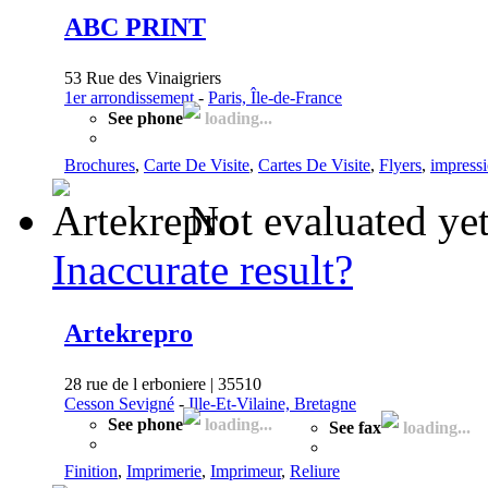
ABC PRINT
53 Rue des Vinaigriers
1er arrondissement
-
Paris, Île-de-France
See phone
loading...
Brochures
,
Carte De Visite
,
Cartes De Visite
,
Flyers
,
impress
Not evaluated ye
Inaccurate result?
Artekrepro
28 rue de l erboniere | 35510
Cesson Sevigné
-
Ille-Et-Vilaine, Bretagne
See phone
loading...
See fax
loading...
Finition
,
Imprimerie
,
Imprimeur
,
Reliure