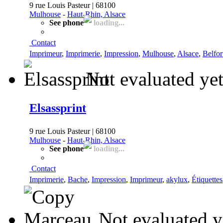
9 rue Louis Pasteur | 68100
Mulhouse
-
Haut-Rhin, Alsace
See phone
loading...
Contact
Imprimeur
,
Imprimerie
,
Impression
,
Mulhouse
,
Alsace
,
Belfor
Not evaluated ye
Elsassprint
9 rue Louis Pasteur | 68100
Mulhouse
-
Haut-Rhin, Alsace
See phone
loading...
Contact
Imprimerie
,
Bache
,
Impression
,
Imprimeur
,
akylux
,
Étiquettes
Not evaluated y