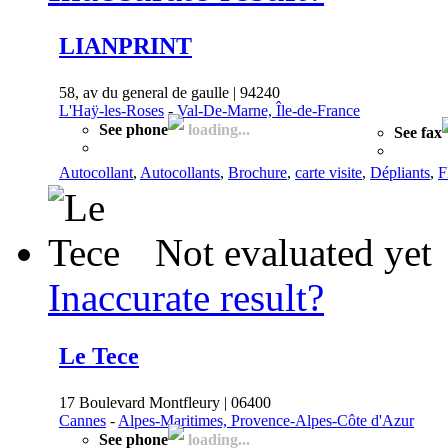
LIANPRINT
58, av du general de gaulle | 94240
L'Haÿ-les-Roses
-
Val-De-Marne, Île-de-France
See phone
loading...
See fax
Autocollant
,
Autocollants
,
Brochure
,
carte visite
,
Dépliants
,
F
Not evaluated yet
Inaccurate result?
Le Tece
17 Boulevard Montfleury | 06400
Cannes
-
Alpes-Maritimes, Provence-Alpes-Côte d'Azur
See phone
loading...