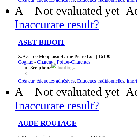
A
Not evaluated yet
Ad
Inaccurate result?
ASET BIDOIT
Z.A.C. de Monplaisir 47 rue Pierre Loti | 16100
Cognac
-
Charente, Poitou-Charentes
See phone
loading...
Créateur
,
étiquettes adhésives
,
Etiquettes traditionnelles
,
Impr
A
Not evaluated yet
Ad
Inaccurate result?
AUDE ROUTAGE