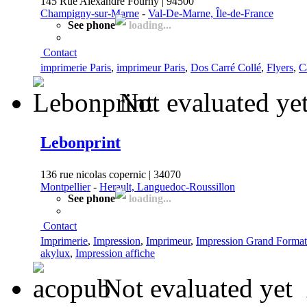
145 Rue Alexandre Fourny | 94500
Champigny-sur-Marne
-
Val-De-Marne, Île-de-France
See phone
loading...
Contact
imprimerie Paris
,
imprimeur Paris
,
Dos Carré Collé
,
Flyers
,
C
Not evaluated ye
Lebonprint
136 rue nicolas copernic | 34070
Montpellier
-
Herault, Languedoc-Roussillon
See phone
loading...
Contact
Imprimerie
,
Impression
,
Imprimeur
,
Impression Grand Format
akylux
,
Impression affiche
Not evaluated yet