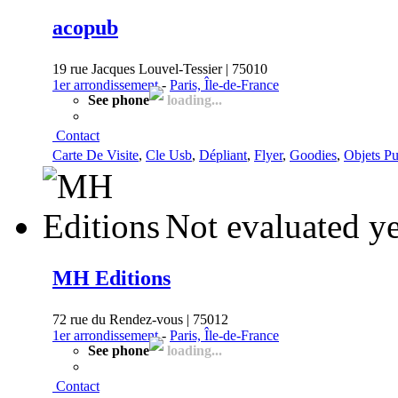
acopub
19 rue Jacques Louvel-Tessier | 75010
1er arrondissement
-
Paris, Île-de-France
See phone
loading...
Contact
Carte De Visite
,
Cle Usb
,
Dépliant
,
Flyer
,
Goodies
,
Objets Pub
Not evaluated ye
MH Editions
72 rue du Rendez-vous | 75012
1er arrondissement
-
Paris, Île-de-France
See phone
loading...
Contact