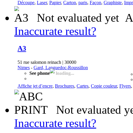
Découpe
,
Laser
,
Papier
,
Carton
,
paris
,
Façon
,
Graphiste
,
Impr
Not evaluated yet
A
Inaccurate result?
A3
51 rue salomon reinach | 30000
Nimes
-
Gard, Languedoc-Roussillon
See phone
loading...
Affiche jet d’encre
,
Brochures
,
Cartes
,
Copie couleur
,
Flyers
Not evaluated y
Inaccurate result?