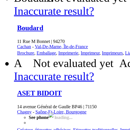
Inaccurate result?
Boudard
11 Rue M Bonnet | 94270
Cachan
-
Val-De-Marne, Île-de-France
Brochure
,
Emballage
,
Imprimerie
,
Imprimeur
,
Imprimeurs
,
Li
A
Not evaluated yet
Ad
Inaccurate result?
ASET BIDOIT
14 avenue Général de Gaulle BP46 | 71150
Chagny
-
Saône-Et-Loire, Bourgogne
See phone
loading...
Créateur
,
étiquettes adhésives
,
Etiquettes traditionnelles
,
Impr