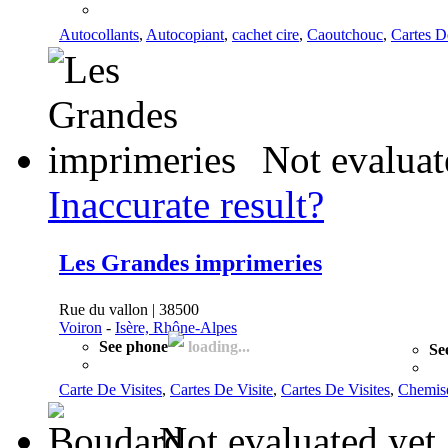
Autocollants
,
Autocopiant
,
cachet cire
,
Caoutchouc
,
Cartes D
Not evaluat
Inaccurate result?
Les Grandes imprimeries
Rue du vallon | 38500
Voiron
-
Isère, Rhône-Alpes
See phone
loading...
Se
Carte De Visites
,
Cartes De Visite
,
Cartes De Visites
,
Chemis
Not evaluated yet