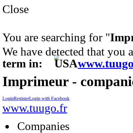
Close
You are searching for "
Imp
We have detected that you 
term in:
www.tuugo
Imprimeur - companie
Login
Register
Login with Facebook
www.tuugo.fr
Companies