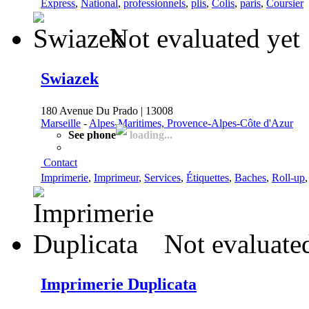
Express
,
National
,
professionnels
,
plis
,
Colis
,
paris
,
Coursier
Not evaluated yet
Swiazek
180 Avenue Du Prado | 13008
Marseille
-
Alpes-Maritimes, Provence-Alpes-Côte d'Azur
See phone
loading...
Contact
Imprimerie
,
Imprimeur
,
Services
,
Étiquettes
,
Baches
,
Roll-up
Not evaluate
Imprimerie Duplicata