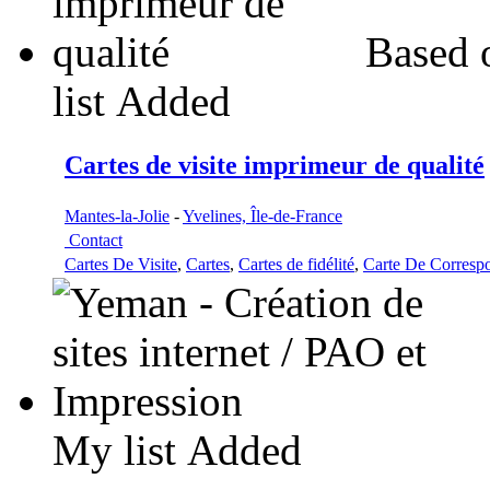
Based 
list
Added
Cartes de visite imprimeur de qualité
Mantes-la-Jolie
-
Yvelines, Île-de-France
Contact
Cartes De Visite
,
Cartes
,
Cartes de fidélité
,
Carte De Corresp
My list
Added