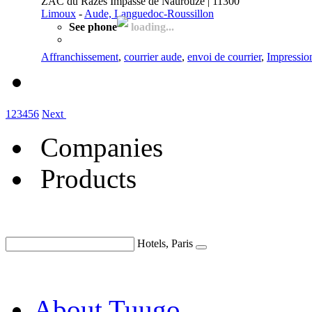
ZAC du Razès Impasse de Naurouze | 11300
Limoux
-
Aude, Languedoc-Roussillon
See phone
loading...
Affranchissement
,
courrier aude
,
envoi de courrier
,
Impression
1
2
3
4
5
6
Next
Companies
Products
Hotels, Paris
About Tuugo