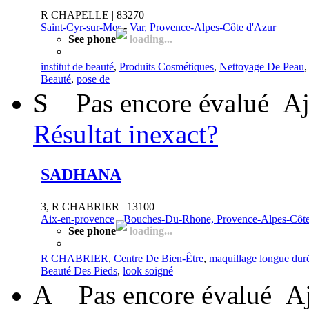
R CHAPELLE | 83270
Saint-Cyr-sur-Mer
-
Var, Provence-Alpes-Côte d'Azur
See phone
loading...
institut de beauté
,
Produits Cosmétiques
,
Nettoyage De Peau
Beauté
,
pose de
S
Pas encore évalué
Aj
Résultat inexact?
SADHANA
3, R CHABRIER | 13100
Aix-en-provence
-
Bouches-Du-Rhone, Provence-Alpes-Côte
See phone
loading...
R CHABRIER
,
Centre De Bien-Être
,
maquillage longue dur
Beauté Des Pieds
,
look soigné
A
Pas encore évalué
Aj