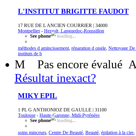
L'INSTITUT BRIGITTE FAUDOT
17 RUE DE L ANCIEN COURRIER | 34000
Montpellier
-
Herault, Languedoc-Roussillon
See phone
loading...
méthodes d amincissement
,
réparation d ongle
,
Nettoyage De
instituts de b
M
Pas encore évalué
A
Résultat inexact?
MIKY EPIL
1 PL G ANTHONIOZ DE GAULLE | 31100
Toulouse
-
Haute-Garonne, Midi-Pyrénées
See phone
loading...
soins minceurs
,
Centre De Beauté
,
Beauté
,
épilation à la cire
,