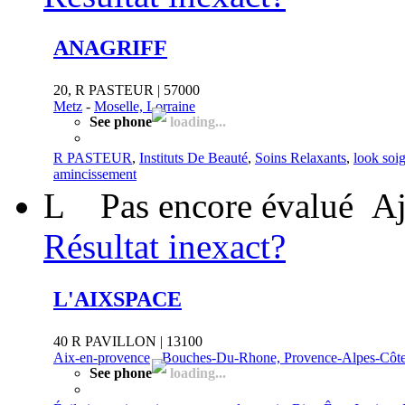
ANAGRIFF
20, R PASTEUR | 57000
Metz
-
Moselle, Lorraine
See phone
loading...
R PASTEUR
,
Instituts De Beauté
,
Soins Relaxants
,
look soi
amincissement
L
Pas encore évalué
Aj
Résultat inexact?
L'AIXSPACE
40 R PAVILLON | 13100
Aix-en-provence
-
Bouches-Du-Rhone, Provence-Alpes-Côte
See phone
loading...