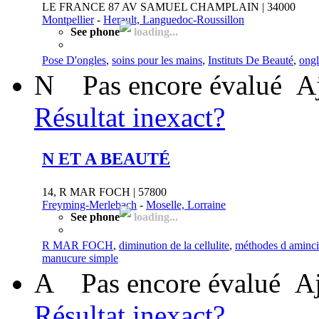
LE FRANCE 87 AV SAMUEL CHAMPLAIN | 34000
Montpellier
-
Herault, Languedoc-Roussillon
See phone
loading...
Pose D'ongles
,
soins pour les mains
,
Instituts De Beauté
,
ongl
N
Pas encore évalué
A
Résultat inexact?
N ET A BEAUTÉ
14, R MAR FOCH | 57800
Freyming-Merlebach
-
Moselle, Lorraine
See phone
loading...
R MAR FOCH
,
diminution de la cellulite
,
méthodes d aminc
manucure simple
A
Pas encore évalué
Aj
Résultat inexact?