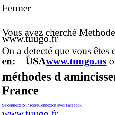
Fermer
Vous avez cherché Methode
www.tuugo.fr
On a detecté que vous êtes
en:
www.tuugo.us
o
méthodes d amincissem
France
Se connecter
S’inscrire
Connexion avec Facebook
www.tuugo.fr