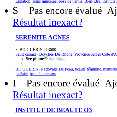
Épilation
,
soins minceurs
,
pose de vernis
,
Bien-Être
,
Institut
S
Pas encore évalué
Aj
Résultat inexact?
SERENITE AGNES
8, BD GUÉRIN | 13600
Saint-cannat
-
Bouches-Du-Rhone, Provence-Alpes-Côte d'A
See phone
loading...
BD GUÉRIN
,
Nettoyage De Peau
,
beauté féminine
,
manucur
parfaite
,
beauté du corps
I
Pas encore évalué
Aj
Résultat inexact?
INSTITUT DE BEAUTÉ O3