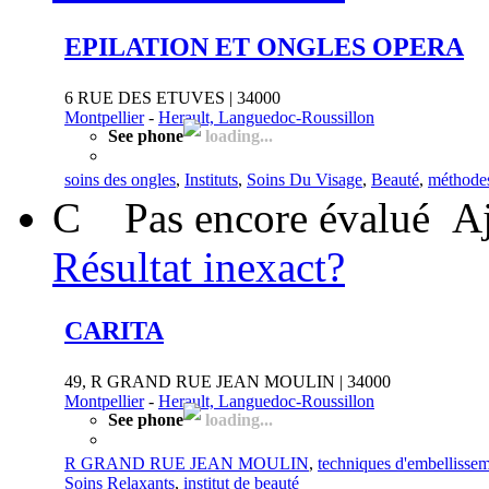
EPILATION ET ONGLES OPERA
6 RUE DES ETUVES | 34000
Montpellier
-
Herault, Languedoc-Roussillon
See phone
loading...
soins des ongles
,
Instituts
,
Soins Du Visage
,
Beauté
,
méthodes
C
Pas encore évalué
Aj
Résultat inexact?
CARITA
49, R GRAND RUE JEAN MOULIN | 34000
Montpellier
-
Herault, Languedoc-Roussillon
See phone
loading...
R GRAND RUE JEAN MOULIN
,
techniques d'embellisse
Soins Relaxants
,
institut de beauté