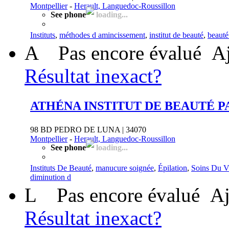
Montpellier
-
Herault, Languedoc-Roussillon
See phone
loading...
Instituts
,
méthodes d amincissement
,
institut de beauté
,
beauté
A
Pas encore évalué
Aj
Résultat inexact?
ATHÉNA INSTITUT DE BEAUTÉ 
98 BD PEDRO DE LUNA | 34070
Montpellier
-
Herault, Languedoc-Roussillon
See phone
loading...
Instituts De Beauté
,
manucure soignée
,
Épilation
,
Soins Du V
diminution d
L
Pas encore évalué
Aj
Résultat inexact?