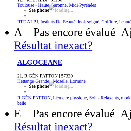
Toulouse
-
Haute-Garonne, Midi-Pyrénées
See phone
loading...
RTE ALBI
,
Instituts De Beauté
,
look soigné
,
Coiffure
,
beauté
A
Pas encore évalué
Aj
Résultat inexact?
ALGOCEANE
21, R GÉN PATTON | 57330
Hettange-Grande
-
Moselle, Lorraine
See phone
loading...
R GÉN PATTON
,
bien etre physique
,
Soins Relaxants
,
mode
belle
E
Pas encore évalué
Aj
Résultat inexact?