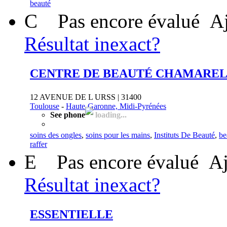
beauté
C
Pas encore évalué
Aj
Résultat inexact?
CENTRE DE BEAUTÉ CHAMARE
12 AVENUE DE L URSS | 31400
Toulouse
-
Haute-Garonne, Midi-Pyrénées
See phone
loading...
soins des ongles
,
soins pour les mains
,
Instituts De Beauté
,
be
raffer
E
Pas encore évalué
Aj
Résultat inexact?
ESSENTIELLE