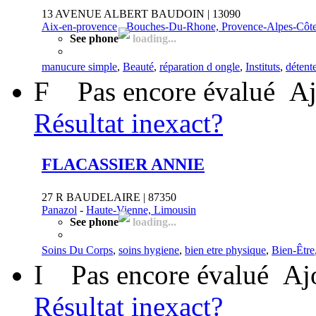
13 AVENUE ALBERT BAUDOIN | 13090
Aix-en-provence
-
Bouches-Du-Rhone, Provence-Alpes-Côte
See phone
loading...
manucure simple
,
Beauté
,
réparation d ongle
,
Instituts
,
détent
F
Pas encore évalué
Aj
Résultat inexact?
FLACASSIER ANNIE
27 R BAUDELAIRE | 87350
Panazol
-
Haute-Vienne, Limousin
See phone
loading...
Soins Du Corps
,
soins hygiene
,
bien etre physique
,
Bien-Être
I
Pas encore évalué
Aj
Résultat inexact?