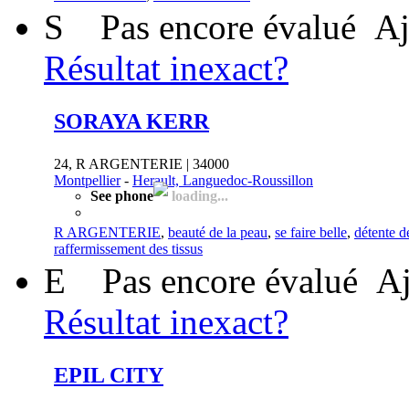
S
Pas encore évalué
Aj
Résultat inexact?
SORAYA KERR
24, R ARGENTERIE | 34000
Montpellier
-
Herault, Languedoc-Roussillon
See phone
loading...
R ARGENTERIE
,
beauté de la peau
,
se faire belle
,
détente d
raffermissement des tissus
E
Pas encore évalué
Aj
Résultat inexact?
EPIL CITY