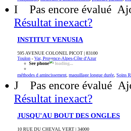
I
Pas encore évalué
Aj
Résultat inexact?
INSTITUT VENUSIA
595 AVENUE COLONEL PICOT | 83100
Toulon
-
Var, Provence-Alpes-Côte d'Azur
See phone
loading...
méthodes d amincissement
,
maquillage longue durée
,
Soins R
J
Pas encore évalué
Aj
Résultat inexact?
JUSQU'AU BOUT DES ONGLES
10 RUE DU CHEVAL VERT | 34000