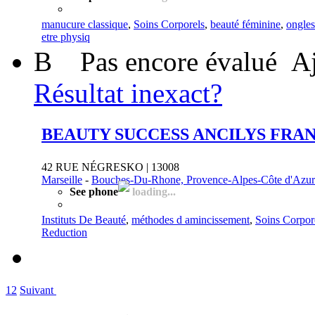
manucure classique
,
Soins Corporels
,
beauté féminine
,
ongles
etre physiq
B
Pas encore évalué
Aj
Résultat inexact?
BEAUTY SUCCESS ANCILYS FRA
42 RUE NÉGRESKO | 13008
Marseille
-
Bouches-Du-Rhone, Provence-Alpes-Côte d'Azur
See phone
loading...
Instituts De Beauté
,
méthodes d amincissement
,
Soins Corpor
Reduction
1
2
Suivant