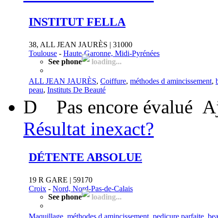
INSTITUT FELLA
38, ALL JEAN JAURÈS | 31000
Toulouse
-
Haute-Garonne, Midi-Pyrénées
See phone
loading...
ALL JEAN JAURÈS
,
Coiffure
,
méthodes d amincissement
,
peau
,
Instituts De Beauté
D
Pas encore évalué
A
Résultat inexact?
DÉTENTE ABSOLUE
19 R GARE | 59170
Croix
-
Nord, Nord-Pas-de-Calais
See phone
loading...
Maquillage
,
méthodes d amincissement
,
pedicure parfaite
,
bea