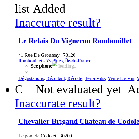
list
Added
Inaccurate result?
Le Relais Du Vigneron Rambouillet
41 Rue De Groussay | 78120
Rambouillet
-
Yvelines, Île-de-France
See phone
loading...
Dégustations
,
Récoltant
,
Récolte
,
Terra Vitis
,
Vente De Vin
,
C
Not evaluated yet
Ad
Inaccurate result?
Chevalier Brigand Chateau de Codole
Le pont de Codolet | 30200