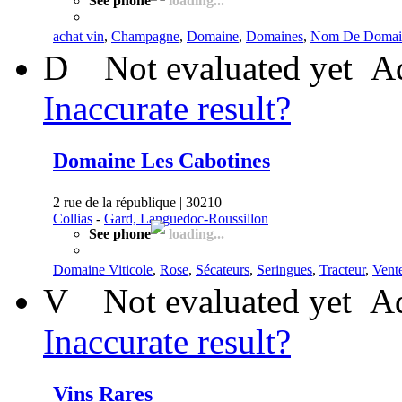
See phone
loading...
achat vin
,
Champagne
,
Domaine
,
Domaines
,
Nom De Domai
D
Not evaluated yet
Ad
Inaccurate result?
Domaine Les Cabotines
2 rue de la république | 30210
Collias
-
Gard, Languedoc-Roussillon
See phone
loading...
Domaine Viticole
,
Rose
,
Sécateurs
,
Seringues
,
Tracteur
,
Vent
V
Not evaluated yet
Ad
Inaccurate result?
Vins Rares