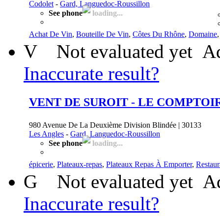
Codolet
-
Gard, Languedoc-Roussillon
See phone
loading...
Achat De Vin
,
Bouteille De Vin
,
Côtes Du Rhône
,
Domaine
V
Not evaluated yet
Ad
Inaccurate result?
VENT DE SUROIT - LE COMPTOI
980 Avenue De La Deuxième Division Blindée | 30133
Les Angles
-
Gard, Languedoc-Roussillon
See phone
loading...
épicerie
,
Plateaux-repas
,
Plateaux Repas À Emporter
,
Restaur
G
Not evaluated yet
Ad
Inaccurate result?