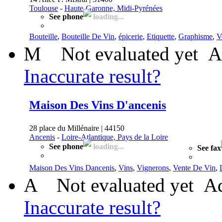
Toulouse
-
Haute-Garonne, Midi-Pyrénées
See phone
loading...
Bouteille
,
Bouteille De Vin
,
épicerie
,
Etiquette
,
Graphisme
,
V
M
Not evaluated yet
A
Inaccurate result?
Maison Des Vins D'ancenis
28 place du Millénaire | 44150
Ancenis
-
Loire-Atlantique, Pays de la Loire
See phone
loading...
See fax
Maison Des Vins Dancenis
,
Vins
,
Vignerons
,
Vente De Vin
,
A
Not evaluated yet
Ad
Inaccurate result?