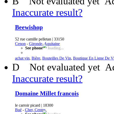
B
Not evaluated yet
Ad
Inaccurate result?
Beewishop
52 rue camille pelletan | 33150
Cenon
-
Gironde, Aquitaine
See phone
loading...
achat vin
,
Bière
,
Bouteilles De Vin
,
Boutique En Ligne De V
D
Not evaluated yet
Ad
Inaccurate result?
Domaine Millet francois
le carroir picard | 18300
Bué
-
Cher, Centre