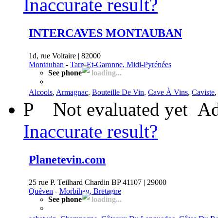
Inaccurate result?
INTERCAVES MONTAUBAN
1d, rue Voltaire | 82000
Montauban
-
Tarn-Et-Garonne, Midi-Pyrénées
See phone
loading...
Alcools
,
Armagnac
,
Bouteille De Vin
,
Cave À Vins
,
Caviste
P
Not evaluated yet
Ad
Inaccurate result?
Planetevin.com
25 rue P. Teilhard Chardin BP 41107 | 29000
Quéven
-
Morbihan, Bretagne
See phone
loading...