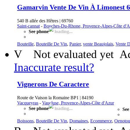
Gamarvin Vente De Vin À Limonest 
540 B allée des Hêtres | 69760
Saint-cannat
-
Bouches-Du-Rhone, Provence-Alpes-Côte d'A
See phone
loading...
Bouteille
,
Bouteille De Vin
,
Panier
,
vente Beaujolais
,
Vente 
V
Not evaluated yet
Ad
Inaccurate result?
Vignerons De Caractere
Route de Vaison la Romaine BP1 | 84190
Vacqueyras
-
Vaucluse, Provence-Alpes-Côte d'Azur
See phone
loading...
See
Boissons
,
Bouteille De Vin
,
Domaines
,
Ecommerce
,
Oenotou