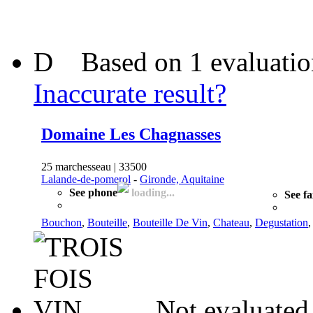
D
Based on 1 evaluati
Inaccurate result?
Domaine Les Chagnasses
25 marchesseau | 33500
Lalande-de-pomerol
-
Gironde, Aquitaine
See phone
loading...
See f
Bouchon
,
Bouteille
,
Bouteille De Vin
,
Chateau
,
Degustation
Not evaluated