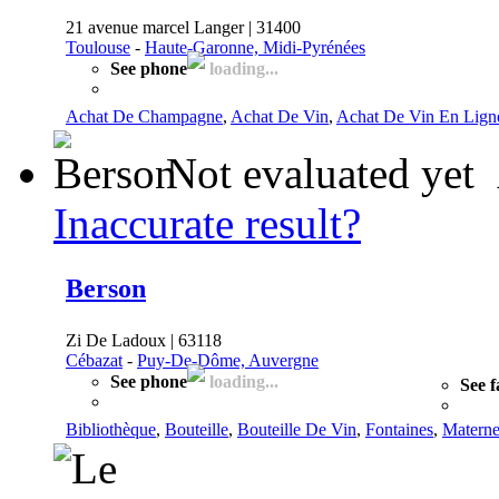
21 avenue marcel Langer | 31400
Toulouse
-
Haute-Garonne, Midi-Pyrénées
See phone
loading...
Achat De Champagne
,
Achat De Vin
,
Achat De Vin En Lign
Not evaluated yet
Inaccurate result?
Berson
Zi De Ladoux | 63118
Cébazat
-
Puy-De-Dôme, Auvergne
See phone
loading...
See f
Bibliothèque
,
Bouteille
,
Bouteille De Vin
,
Fontaines
,
Materne