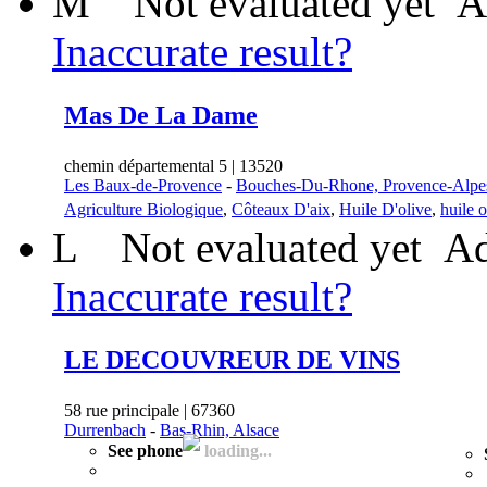
M
Not evaluated yet
A
Inaccurate result?
Mas De La Dame
chemin départemental 5 | 13520
Les Baux-de-Provence
-
Bouches-Du-Rhone, Provence-Alpe
Agriculture Biologique
,
Côteaux D'aix
,
Huile D'olive
,
huile o
L
Not evaluated yet
Ad
Inaccurate result?
LE DECOUVREUR DE VINS
58 rue principale | 67360
Durrenbach
-
Bas-Rhin, Alsace
See phone
loading...