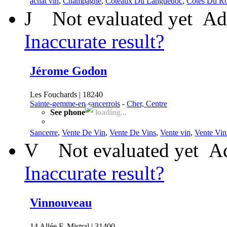
achat vin
,
Champagne
,
Côteaux Du Languedoc
,
Côtes Du Ro
J
Not evaluated yet
Ad
Inaccurate result?
Jérome Godon
Les Fouchards | 18240
Sainte-gemme-en-sancerrois
-
Cher, Centre
See phone
loading...
Sancerre
,
Vente De Vin
,
Vente De Vins
,
Vente vin
,
Vente Vin
V
Not evaluated yet
Ad
Inaccurate result?
Vinnouveau
14 Allée F. Mistral | 31400