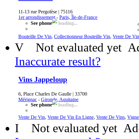
11-13 rue Pergolèse | 75116
1er arrondissement
-
Paris, Île-de-France
See phone
loading...
Bouteille De Vin
,
Collectionneur Bouteille Vin
,
Vente De Vi
V
Not evaluated yet
Ad
Inaccurate result?
Vins Jappeloup
6, Place Charles De Gaulle | 33700
Mérignac
-
Gironde, Aquitaine
See phone
loading...
Vente De Vin
,
Vente De Vin En Ligne
,
Vente De Vins
,
Vigne
I
Not evaluated yet
Ad