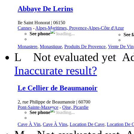
Abbaye De Lerins
Ile Saint Honorat | 06150
Cannes
-
Alpes-Maritimes, Provence-Alpes-Côte d'Azur
See phone
loading...
See f
Monastere
,
Monastique
,
Produits De Provence
,
Vente De Vin
L
Not evaluated yet
Ad
Inaccurate result?
Le Cellier de Beaumanoir
2, rue Philippe de Beaumanoir | 60700
Pont-Sainte-Maxence
-
Oise, Picardie
See phone
loading...
Cave À Vin
,
Cave À Vins
,
Location De Cave
,
Location De 