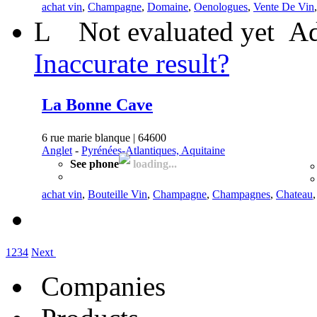
achat vin
,
Champagne
,
Domaine
,
Oenologues
,
Vente De Vin
L
Not evaluated yet
Ad
Inaccurate result?
La Bonne Cave
6 rue marie blanque | 64600
Anglet
-
Pyrénées-Atlantiques, Aquitaine
See phone
loading...
achat vin
,
Bouteille Vin
,
Champagne
,
Champagnes
,
Chateau
1
2
3
4
Next
Companies