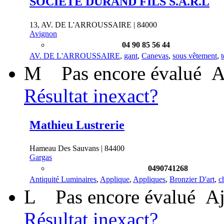
SOCIÉTÉ DURAND FILS S.A.R.L
13, AV. DE L'ARROUSSAIRE | 84000
Avignon
04 90 85 56 44
AV. DE L'ARROUSSAIRE
,
gant
,
Canevas
,
sous vêtement
,
t
M
Pas encore évalué
A
Résultat inexact?
Mathieu Lustrerie
Hameau Des Sauvans | 84400
Gargas
0490741268
Antiquité Luminaires
,
Applique
,
Appliques
,
Bronzier D'art
,
c
L
Pas encore évalué
Aj
Résultat inexact?