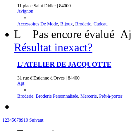
11 place Saint Didier | 84000
Avignon
Accessoires De Mode
,
Bijoux
,
Broderie
,
Cadeau
L
Pas encore évalué
Aj
Résultat inexact?
L'ATELIER DE JACQUOTTE
31 rue d'Estienne d'Orves | 84400
Apt
Broderie
,
Broderie Personnalisée
,
Mercerie
,
Prêt-à-porter
1
2
3
4
5
6
7
8
9
10
Suivant