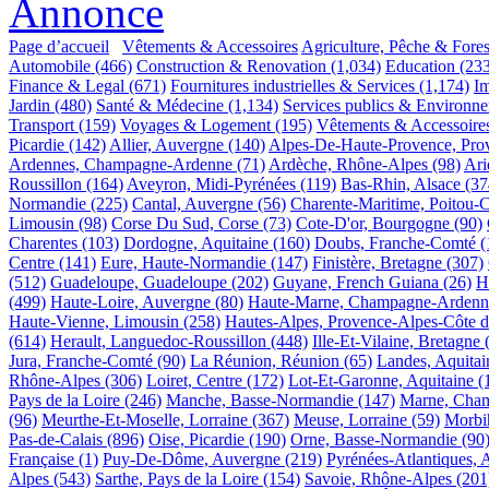
Annonce
Page d’accueil
Vêtements & Accessoires
Agriculture, Pêche & Fores
Automobile
(466)
Construction & Renovation
(1,034)
Education
(23
Finance & Legal
(671)
Fournitures industrielles & Services
(1,174)
Im
Jardin
(480)
Santé & Médecine
(1,134)
Services publics & Environn
Transport
(159)
Voyages & Logement
(195)
Vêtements & Accessoire
Picardie
(142)
Allier, Auvergne
(140)
Alpes-De-Haute-Provence, Pro
Ardennes, Champagne-Ardenne
(71)
Ardèche, Rhône-Alpes
(98)
Ari
Roussillon
(164)
Aveyron, Midi-Pyrénées
(119)
Bas-Rhin, Alsace
(37
Normandie
(225)
Cantal, Auvergne
(56)
Charente-Maritime, Poitou-
Limousin
(98)
Corse Du Sud, Corse
(73)
Cote-D'or, Bourgogne
(90)
Charentes
(103)
Dordogne, Aquitaine
(160)
Doubs, Franche-Comté
(
Centre
(141)
Eure, Haute-Normandie
(147)
Finistère, Bretagne
(307)
(512)
Guadeloupe, Guadeloupe
(202)
Guyane, French Guiana
(26)
H
(499)
Haute-Loire, Auvergne
(80)
Haute-Marne, Champagne-Ardenn
Haute-Vienne, Limousin
(258)
Hautes-Alpes, Provence-Alpes-Côte 
(614)
Herault, Languedoc-Roussillon
(448)
Ille-Et-Vilaine, Bretagne
Jura, Franche-Comté
(90)
La Réunion, Réunion
(65)
Landes, Aquitai
Rhône-Alpes
(306)
Loiret, Centre
(172)
Lot-Et-Garonne, Aquitaine
(
Pays de la Loire
(246)
Manche, Basse-Normandie
(147)
Marne, Cha
(96)
Meurthe-Et-Moselle, Lorraine
(367)
Meuse, Lorraine
(59)
Morbi
Pas-de-Calais
(896)
Oise, Picardie
(190)
Orne, Basse-Normandie
(90
Française
(1)
Puy-De-Dôme, Auvergne
(219)
Pyrénées-Atlantiques, 
Alpes
(543)
Sarthe, Pays de la Loire
(154)
Savoie, Rhône-Alpes
(201