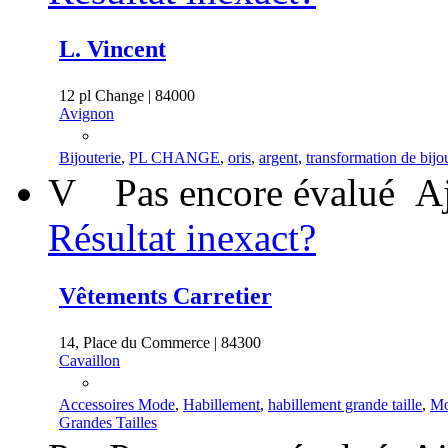
L. Vincent
12 pl Change | 84000
Avignon
Bijouterie
,
PL CHANGE
,
oris
,
argent
,
transformation de bijo
V
Pas encore évalué
Aj
Résultat inexact?
Vêtements Carretier
14, Place du Commerce | 84300
Cavaillon
Accessoires Mode
,
Habillement
,
habillement grande taille
,
Mo
Grandes Tailles