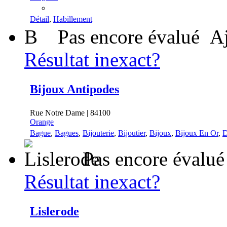
Détail
,
Habillement
B
Pas encore évalué
Aj
Résultat inexact?
Bijoux Antipodes
Rue Notre Dame | 84100
Orange
Bague
,
Bagues
,
Bijouterie
,
Bijoutier
,
Bijoux
,
Bijoux En Or
,
D
Pas encore évalué
Résultat inexact?
Lislerode