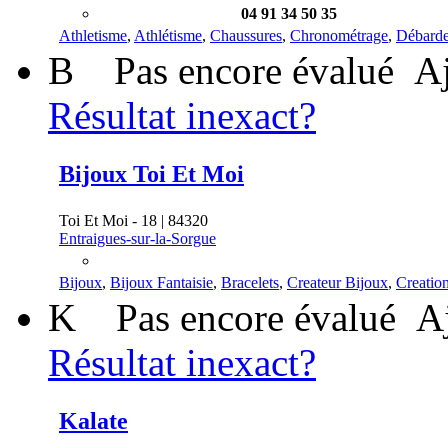
04 91 34 50 35
Athletisme
,
Athlétisme
,
Chaussures
,
Chronométrage
,
Débarde
B
Pas encore évalué
Aj
Résultat inexact?
Bijoux Toi Et Moi
Toi Et Moi - 18 | 84320
Entraigues-sur-la-Sorgue
Bijoux
,
Bijoux Fantaisie
,
Bracelets
,
Createur Bijoux
,
Creatio
K
Pas encore évalué
A
Résultat inexact?
Kalate