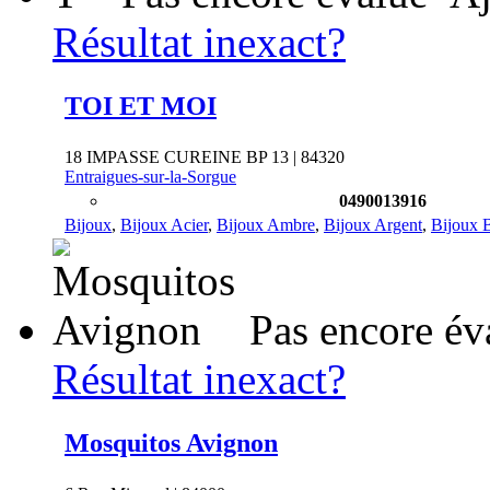
Résultat inexact?
TOI ET MOI
18 IMPASSE CUREINE BP 13 | 84320
Entraigues-sur-la-Sorgue
0490013916
Bijoux
,
Bijoux Acier
,
Bijoux Ambre
,
Bijoux Argent
,
Bijoux 
Pas encore év
Résultat inexact?
Mosquitos Avignon