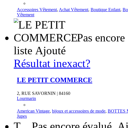
Accessoires Vêtement
,
Achat Vêtement
,
Boutique Enfant
,
Bo
Vêtement
Pas encore
liste
Ajouté
Résultat inexact?
LE PETIT COMMERCE
2, RUE SAVORNIN | 84160
Lourmarin
American Vintage
,
bijoux et accessoires de mode
,
BOTTES
Jupes
T
Pas encore évalué
Aj