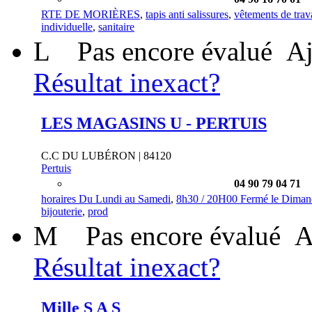
RTE DE MORIÈRES
,
tapis anti salissures
,
vêtements de trav
individuelle
,
sanitaire
L
Pas encore évalué
Aj
Résultat inexact?
LES MAGASINS U - PERTUIS
C.C DU LUBÉRON | 84120
Pertuis
04 90 79 04 71
horaires Du Lundi au Samedi
,
8h30 / 20H00 Fermé le Dimanch
bijouterie
,
prod
M
Pas encore évalué
A
Résultat inexact?
Mille S A S