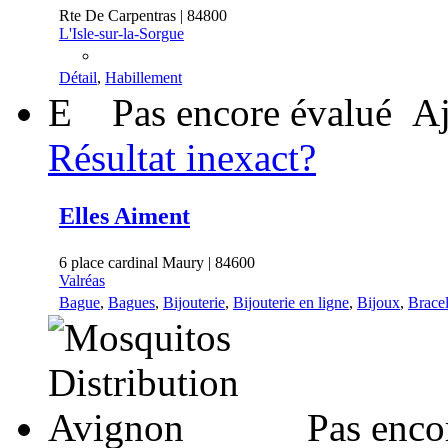
Rte De Carpentras | 84800
L'Isle-sur-la-Sorgue
Détail
,
Habillement
E
Pas encore évalué
Aj
Résultat inexact?
Elles Aiment
6 place cardinal Maury | 84600
Valréas
Bague
,
Bagues
,
Bijouterie
,
Bijouterie en ligne
,
Bijoux
,
Bracel
Pas enco