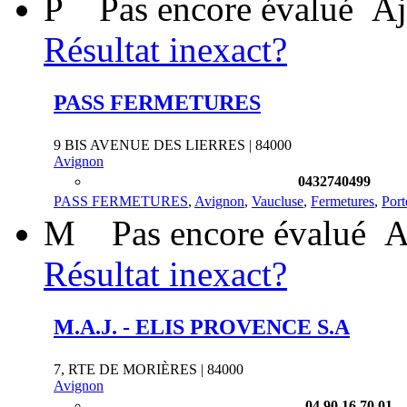
P
Pas encore évalué
Aj
Résultat inexact?
PASS FERMETURES
9 BIS AVENUE DES LIERRES | 84000
Avignon
0432740499
PASS FERMETURES
,
Avignon
,
Vaucluse
,
Fermetures
,
Por
M
Pas encore évalué
A
Résultat inexact?
M.A.J. - ELIS PROVENCE S.A
7, RTE DE MORIÈRES | 84000
Avignon
04 90 16 70 01