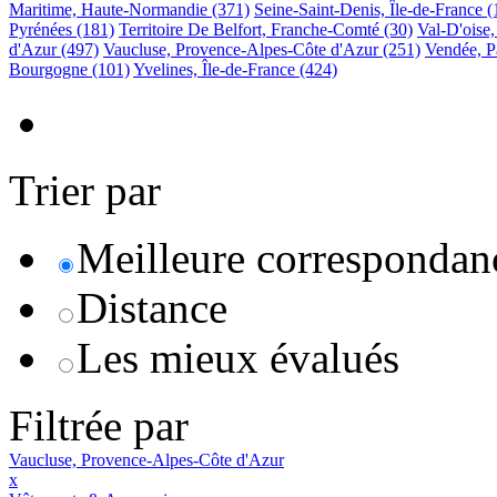
Maritime, Haute-Normandie
(371)
Seine-Saint-Denis, Île-de-France
(
Pyrénées
(181)
Territoire De Belfort, Franche-Comté
(30)
Val-D'oise,
d'Azur
(497)
Vaucluse, Provence-Alpes-Côte d'Azur
(251)
Vendée, P
Bourgogne
(101)
Yvelines, Île-de-France
(424)
Trier par
Meilleure correspondan
Distance
Les mieux évalués
Filtrée par
Vaucluse, Provence-Alpes-Côte d'Azur
x