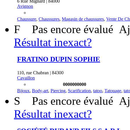
6 Rue Mignard | 84000
Avignon
Chaussure
,
Chaussures
,
Magasin de chaussures
,
Vente De Ch
F
Pas encore évalué
Aj
Résultat inexact?
FRATINO DUPIN SOPHIE
110, rue Chabran | 84300
Cavaillon
0000000000
Bijoux
,
Body-art
,
Piercing
,
Scarification
,
tatoo
,
Tatouage
,
tat
S
Pas encore évalué
Aj
Résultat inexact?