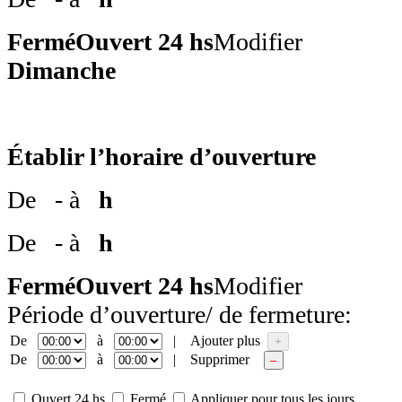
Fermé
Ouvert 24 hs
Modifier
Dimanche
Établir l’horaire d’ouverture
De
- à
h
De
- à
h
Fermé
Ouvert 24 hs
Modifier
Période d’ouverture/ de fermeture:
De
à
|
Ajouter plus
+
De
à
|
Supprimer
–
Ouvert 24 hs
Fermé
Appliquer pour tous les jours