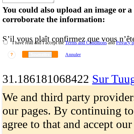
You could also upload an image or a f
corroborate the information:
S’il vous plaît confirmez que vous n’êt
I have read and I accept the
Terms and Conditions
and
Privacy p
Annuler
?
Soumettre
31.186181068422
Sur Tuu
We and third party provider
our pages. By continuing t
agree to that and accept ou