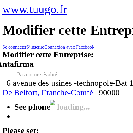
www.tuugo.fr
Modifier cette Entre
Se connecter
S’inscrire
Connexion avec Facebook
Modifier cette Entreprise:
Antafirma
Pas encore évalué
6 avenue des usines -technopole-Bat 
De Belfort, Franche-Comté
| 90000
See phone
loading...
Please set: