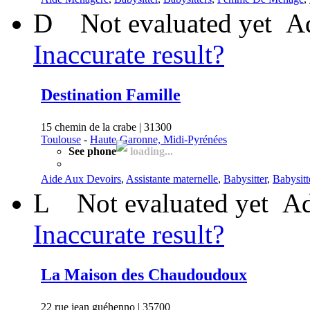
D
Not evaluated yet
Ad
Inaccurate result?
Destination Famille
15 chemin de la crabe | 31300
Toulouse
-
Haute-Garonne, Midi-Pyrénées
See phone
loading...
Aide Aux Devoirs
,
Assistante maternelle
,
Babysitter
,
Babysitt
L
Not evaluated yet
Ad
Inaccurate result?
La Maison des Chaudoudoux
22 rue jean guéhenno | 35700