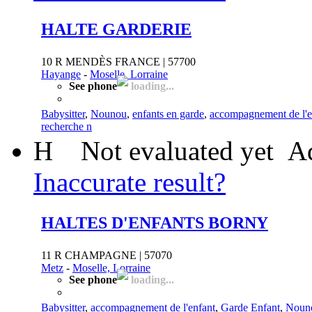
HALTE GARDERIE
10 R MENDÈS FRANCE | 57700
Hayange
-
Moselle, Lorraine
See phone
loading...
Babysitter
,
Nounou
,
enfants en garde
,
accompagnement de l'e
recherche n
H
Not evaluated yet
Ad
Inaccurate result?
HALTES D'ENFANTS BORNY
11 R CHAMPAGNE | 57070
Metz
-
Moselle, Lorraine
See phone
loading...
Babysitter
,
accompagnement de l'enfant
,
Garde Enfant
,
Noun