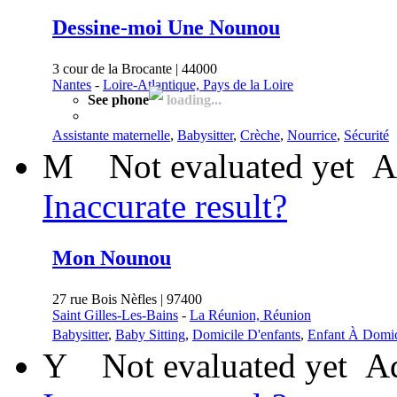
Dessine-moi Une Nounou
3 cour de la Brocante | 44000
Nantes
-
Loire-Atlantique, Pays de la Loire
See phone
loading...
Assistante maternelle
,
Babysitter
,
Crèche
,
Nourrice
,
Sécurité
M
Not evaluated yet
A
Inaccurate result?
Mon Nounou
27 rue Bois Nèfles | 97400
Saint Gilles-Les-Bains
-
La Réunion, Réunion
Babysitter
,
Baby Sitting
,
Domicile D'enfants
,
Enfant À Domic
Y
Not evaluated yet
Ad