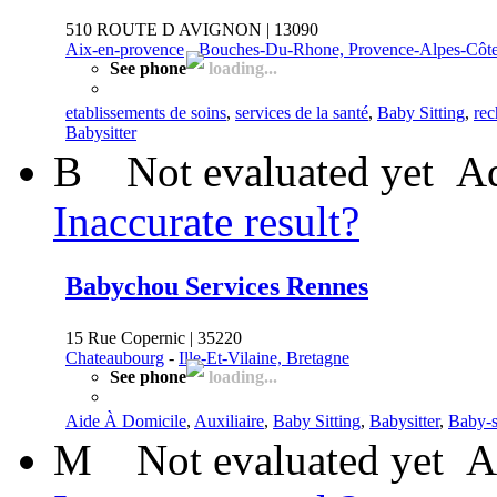
510 ROUTE D AVIGNON | 13090
Aix-en-provence
-
Bouches-Du-Rhone, Provence-Alpes-Côte
See phone
loading...
etablissements de soins
,
services de la santé
,
Baby Sitting
,
re
Babysitter
B
Not evaluated yet
Ad
Inaccurate result?
Babychou Services Rennes
15 Rue Copernic | 35220
Chateaubourg
-
Ille-Et-Vilaine, Bretagne
See phone
loading...
Aide À Domicile
,
Auxiliaire
,
Baby Sitting
,
Babysitter
,
Baby-si
M
Not evaluated yet
A