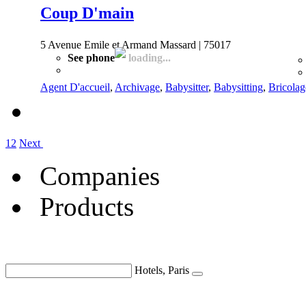
Coup D'main
5 Avenue Emile et Armand Massard | 75017
See phone
loading...
Agent D'accueil
,
Archivage
,
Babysitter
,
Babysitting
,
Bricolag
1
2
Next
Companies
Products
Hotels, Paris