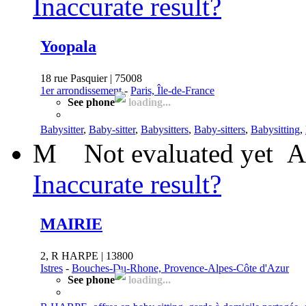
Inaccurate result?
Yoopala
18 rue Pasquier | 75008
1er arrondissement
-
Paris, Île-de-France
See phone
loading...
Babysitter
,
Baby-sitter
,
Babysitters
,
Baby-sitters
,
Babysitting
,
M
Not evaluated yet
A
Inaccurate result?
MAIRIE
2, R HARPE | 13800
Istres
-
Bouches-Du-Rhone, Provence-Alpes-Côte d'Azur
See phone
loading...