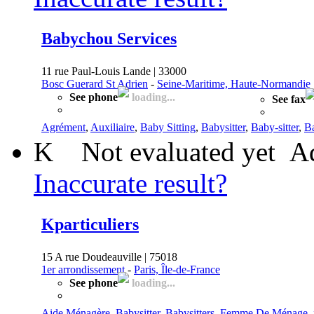
Babychou Services
11 rue Paul-Louis Lande | 33000
Bosc Guerard St Adrien
-
Seine-Maritime, Haute-Normandie
See phone
loading...
See fax
Agrément
,
Auxiliaire
,
Baby Sitting
,
Babysitter
,
Baby-sitter
,
Ba
K
Not evaluated yet
Ad
Inaccurate result?
Kparticuliers
15 A rue Doudeauville | 75018
1er arrondissement
-
Paris, Île-de-France
See phone
loading...
Aide Ménagère
,
Babysitter
,
Babysitters
,
Femme De Ménage
,