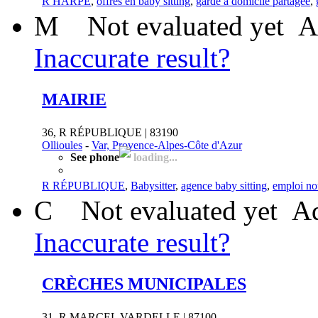
R HARPE
,
offres en baby sitting
,
garde à domicile partagée
,
M
Not evaluated yet
A
Inaccurate result?
MAIRIE
36, R RÉPUBLIQUE | 83190
Ollioules
-
Var, Provence-Alpes-Côte d'Azur
See phone
loading...
R RÉPUBLIQUE
,
Babysitter
,
agence baby sitting
,
emploi n
C
Not evaluated yet
Ad
Inaccurate result?
CRÈCHES MUNICIPALES
31, R MARCEL VARDELLE | 87100