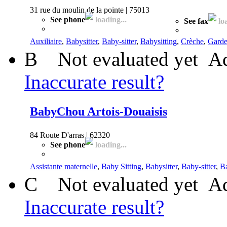
31 rue du moulin de la pointe | 75013
See phone
loading...
See fax
loa
Auxiliaire
,
Babysitter
,
Baby-sitter
,
Babysitting
,
Crèche
,
Garde
B
Not evaluated yet
Ad
Inaccurate result?
BabyChou Artois-Douaisis
84 Route D'arras | 62320
See phone
loading...
Assistante maternelle
,
Baby Sitting
,
Babysitter
,
Baby-sitter
,
Ba
C
Not evaluated yet
Ad
Inaccurate result?