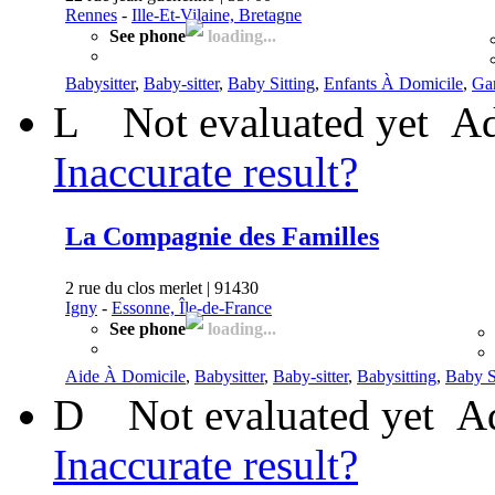
Rennes
-
Ille-Et-Vilaine, Bretagne
See phone
loading...
Babysitter
,
Baby-sitter
,
Baby Sitting
,
Enfants À Domicile
,
Gar
L
Not evaluated yet
Ad
Inaccurate result?
La Compagnie des Familles
2 rue du clos merlet | 91430
Igny
-
Essonne, Île-de-France
See phone
loading...
Aide À Domicile
,
Babysitter
,
Baby-sitter
,
Babysitting
,
Baby S
D
Not evaluated yet
Ad
Inaccurate result?