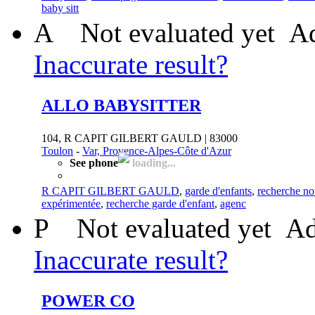
baby sitt
A
Not evaluated yet
Ad
Inaccurate result?
ALLO BABYSITTER
104, R CAPIT GILBERT GAULD | 83000
Toulon
-
Var, Provence-Alpes-Côte d'Azur
See phone
loading...
R CAPIT GILBERT GAULD
,
garde d'enfants
,
recherche n
expérimentée
,
recherche garde d'enfant
,
agenc
P
Not evaluated yet
Ad
Inaccurate result?
POWER CO