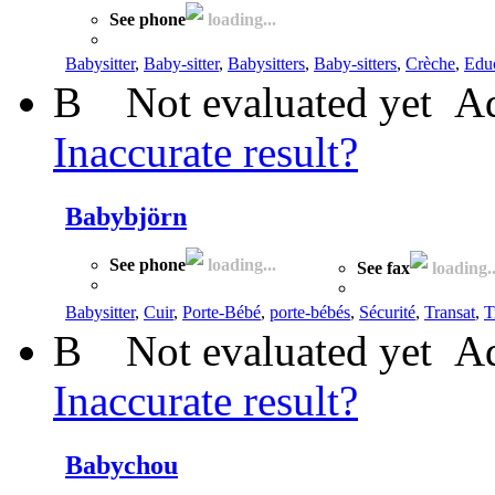
See phone
loading...
Babysitter
,
Baby-sitter
,
Babysitters
,
Baby-sitters
,
Crèche
,
Edu
B
Not evaluated yet
Ad
Inaccurate result?
Babybjörn
See phone
loading...
See fax
loading..
Babysitter
,
Cuir
,
Porte-Bébé
,
porte-bébés
,
Sécurité
,
Transat
,
T
B
Not evaluated yet
Ad
Inaccurate result?
Babychou