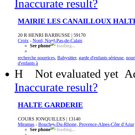
Inaccurate result?
MAIRIE LES CANAILLOUX HALT
20 R HENRI BARBUSSE | 59170
Croix
-
Nord, Nord-Pas-de-Calais
See phone
loading...
recherche nourrices
,
Babysitter
,
garde d'enfants sérieuse
,
noun
d'enfants à
H
Not evaluated yet
Ad
Inaccurate result?
HALTE GARDERIE
COURS JONQUILLES | 13140
Miramas
-
Bouches-Du-Rhone, Provence-Alpes-Côte d'Azur
See phone
loading...