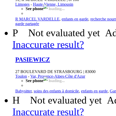
Limoges
-
Haute-Vienne, Limousin
See phone
loading...
R MARCEL VARDELLE
,
enfants en garde
,
recherche nourr
garde partagée
P
Not evaluated yet
Ad
Inaccurate result?
PASIEWICZ
27 BOULEVARD DE STRASBOURG | 83000
Toulon
-
Var, Provence-Alpes-Côte d'Azur
See phone
loading...
Babysitter
,
soins des enfants à domicile
,
enfants en garde
,
Gar
H
Not evaluated yet
Ad
Inaccurate result?