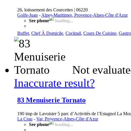
26, lotissement des Courcettes | 06220
Golfe-Juan
-
Alpes-Maritimes, Provence-Alpes-Côte d'Azur
See phone
loading...
Buffet
,
Chef À Domicile
,
Cocktail
,
Cours De Cuisine
,
Gastr
Not evaluate
Inaccurate result?
83 Menuiserie Tornato
190 imp de Lavoisier 5 parc d’Activités de l’Estagnol La Mo
La Crau
-
Var, Provence-Alpes-Côte d'Azur
See phone
loading...