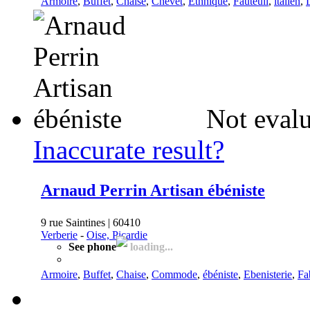
Armoire
,
Buffet
,
Chaise
,
Chevet
,
Ethnique
,
Fauteuil
,
italien
,
Not evalu
Inaccurate result?
Arnaud Perrin Artisan ébéniste
9 rue Saintines | 60410
Verberie
-
Oise, Picardie
See phone
loading...
Armoire
,
Buffet
,
Chaise
,
Commode
,
ébéniste
,
Ebenisterie
,
Fa