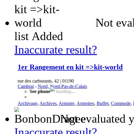
Not eva
list
Added
Inaccurate result?
1er Rangement en kit =>kit-world
rue des carburants, 42 | 01190
Cambrai
-
Nord, Nord-Pas-de-Calais
See phone
loading...
Archivage
,
Archives
,
Armoire
,
Armoires
,
Buffet
,
Commode
,
Not evaluated y
Inaccurate result?