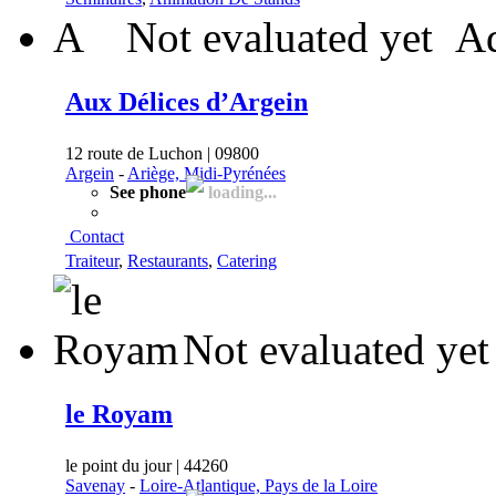
A
Not evaluated yet
Ad
Aux Délices d’Argein
12 route de Luchon | 09800
Argein
-
Ariège, Midi-Pyrénées
See phone
loading...
Contact
Traiteur
,
Restaurants
,
Catering
Not evaluated yet
le Royam
le point du jour | 44260
Savenay
-
Loire-Atlantique, Pays de la Loire