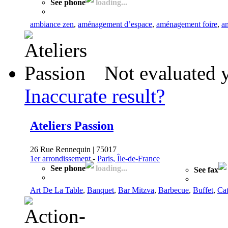
See phone
loading...
ambiance zen
,
aménagement d’espace
,
aménagement foire
,
a
Not evaluated 
Inaccurate result?
Ateliers Passion
26 Rue Rennequin | 75017
1er arrondissement
-
Paris, Île-de-France
See phone
loading...
See fax
Art De La Table
,
Banquet
,
Bar Mitzva
,
Barbecue
,
Buffet
,
Cat