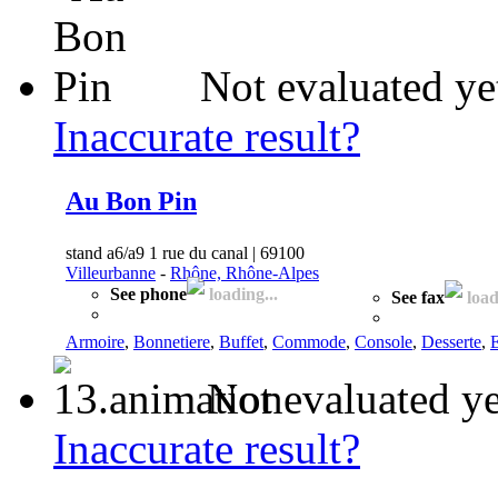
Not evaluated ye
Inaccurate result?
Au Bon Pin
stand a6/a9 1 rue du canal | 69100
Villeurbanne
-
Rhône, Rhône-Alpes
See phone
loading...
See fax
load
Armoire
,
Bonnetiere
,
Buffet
,
Commode
,
Console
,
Desserte
,
E
Not evaluated ye
Inaccurate result?