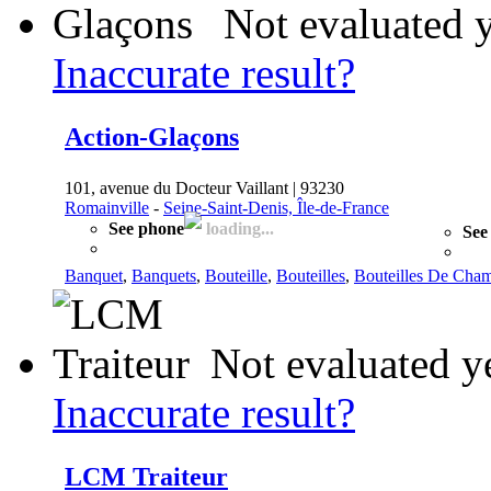
Not evaluated 
Inaccurate result?
Action-Glaçons
101, avenue du Docteur Vaillant | 93230
Romainville
-
Seine-Saint-Denis, Île-de-France
See phone
loading...
See
Banquet
,
Banquets
,
Bouteille
,
Bouteilles
,
Bouteilles De Cha
Not evaluated y
Inaccurate result?
LCM Traiteur