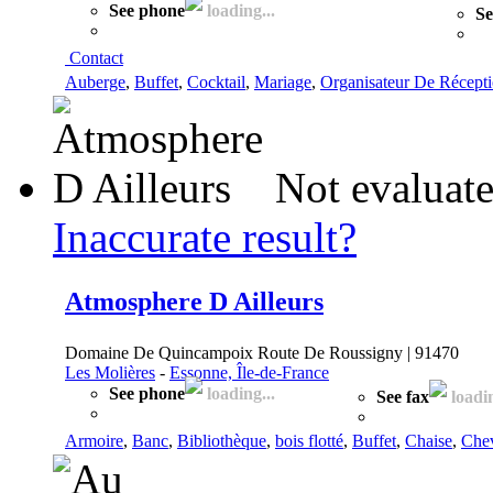
See phone
loading...
Se
Contact
Auberge
,
Buffet
,
Cocktail
,
Mariage
,
Organisateur De Récept
Not evaluate
Inaccurate result?
Atmosphere D Ailleurs
Domaine De Quincampoix Route De Roussigny | 91470
Les Molières
-
Essonne, Île-de-France
See phone
loading...
See fax
loadin
Armoire
,
Banc
,
Bibliothèque
,
bois flotté
,
Buffet
,
Chaise
,
Che