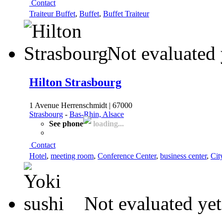
Contact
Traiteur Buffet
,
Buffet
,
Buffet Traiteur
Not evaluated 
Hilton Strasbourg
1 Avenue Herrenschmidt | 67000
Strasbourg
-
Bas-Rhin, Alsace
See phone
loading...
Contact
Hotel
,
meeting room
,
Conference Center
,
business center
,
Cit
Not evaluated yet