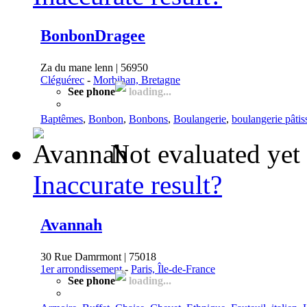
BonbonDragee
Za du mane lenn | 56950
Cléguérec
-
Morbihan, Bretagne
See phone
loading...
Baptêmes
,
Bonbon
,
Bonbons
,
Boulangerie
,
boulangerie pâtis
Not evaluated yet
Inaccurate result?
Avannah
30 Rue Damrmont | 75018
1er arrondissement
-
Paris, Île-de-France
See phone
loading...