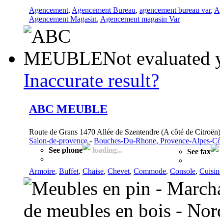
Agencement
,
Agencement Bureau
,
agencement bureau var
,
A
Agencement Magasin
,
Agencement magasin Var
Not evaluated 
Inaccurate result?
ABC MEUBLE
Route de Grans 1470 Allée de Szentendre (A côté de Citroën)
Salon-de-provence
-
Bouches-Du-Rhone, Provence-Alpes-Cô
See phone
loading...
See fax
Armoire
,
Buffet
,
Chaise
,
Chevet
,
Commode
,
Console
,
Cuisin