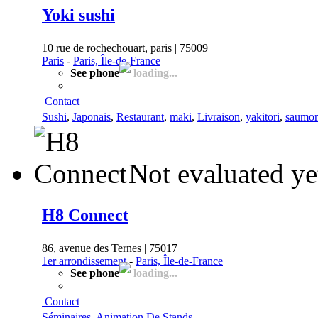
Yoki sushi
10 rue de rochechouart, paris | 75009
Paris
-
Paris, Île-de-France
See phone
loading...
Contact
Sushi
,
Japonais
,
Restaurant
,
maki
,
Livraison
,
yakitori
,
saumo
Not evaluated ye
H8 Connect
86, avenue des Ternes | 75017
1er arrondissement
-
Paris, Île-de-France
See phone
loading...
Contact
Séminaires
,
Animation De Stands