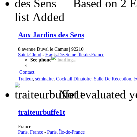
Based on 2 E
list
Added
Aux Jardins des Sens
8 avenue Duval le Camus | 92210
Saint-Cloud
-
Hauts-De-Seine, Île-de-France
See phone
loading...
Contact
Traiteur
,
séminaire
,
Cocktail Dinatoire
,
Salle De Réception
,
é
Not evaluated y
traiteurbuffe1t
France
Paris, France
-
Paris, Île-de-France