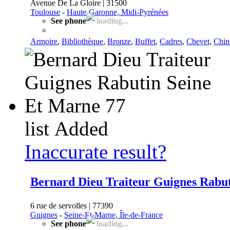
Avenue De La Gloire | 31500
Toulouse
-
Haute-Garonne, Midi-Pyrénées
See phone
loading...
Armoire
,
Bibliothèque
,
Bronze
,
Buffet
,
Cadres
,
Chevet
,
Chin
list
Added
Inaccurate result?
Bernard Dieu Traiteur Guignes Rabut
6 rue de servolles | 77390
Guignes
-
Seine-Et-Marne, Île-de-France
See phone
loading...