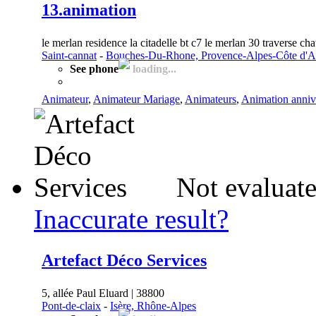
13.animation
le merlan residence la citadelle bt c7 le merlan 30 traverse ch
Saint-cannat
-
Bouches-Du-Rhone, Provence-Alpes-Côte d'A
See phone
loading...
Animateur
,
Animateur Mariage
,
Animateurs
,
Animation anniv
Not evaluate
Inaccurate result?
Artefact Déco Services
5, allée Paul Eluard | 38800
Pont-de-claix
-
Isère, Rhône-Alpes