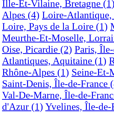
Ille-Et-Vilaine, Bretagne
(1
Alpes
(4)
Loire-Atlantique,
Loire, Pays de la Loire
(1)
Meurthe-Et-Moselle, Lorra
Oise, Picardie
(2)
Paris, Île
Atlantiques, Aquitaine
(1)
R
Rhône-Alpes
(1)
Seine-Et-M
Saint-Denis, Île-de-France
Val-De-Marne, Île-de-Franc
d'Azur
(1)
Yvelines, Île-de-