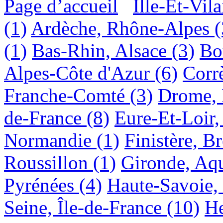
Page d’accueil
Ille-Et-Vil
(1)
Ardèche, Rhône-Alpes
(
(1)
Bas-Rhin, Alsace
(3)
Bo
Alpes-Côte d'Azur
(6)
Corr
Franche-Comté
(3)
Drome, 
de-France
(8)
Eure-Et-Loir,
Normandie
(1)
Finistère, B
Roussillon
(1)
Gironde, Aqu
Pyrénées
(4)
Haute-Savoie,
Seine, Île-de-France
(10)
He