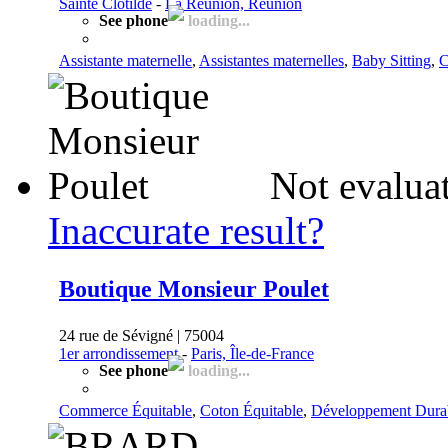
Sainte Clotilde
-
La Réunion, Réunion
See phone
loading...
Assistante maternelle
,
Assistantes maternelles
,
Baby Sitting
,
C
Not evalua
Inaccurate result?
Boutique Monsieur Poulet
24 rue de Sévigné | 75004
1er arrondissement
-
Paris, Île-de-France
See phone
loading...
Commerce Équitable
,
Coton Équitable
,
Développement Dura