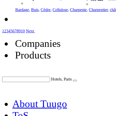
Bardage
,
Buis
,
Cèdre
,
Cellulose
,
Charpente
,
Charpentier
,
châ
1
2
3
4
5
6
7
8
9
10
Next
Companies
Products
Hotels, Paris
About Tuugo
ToS