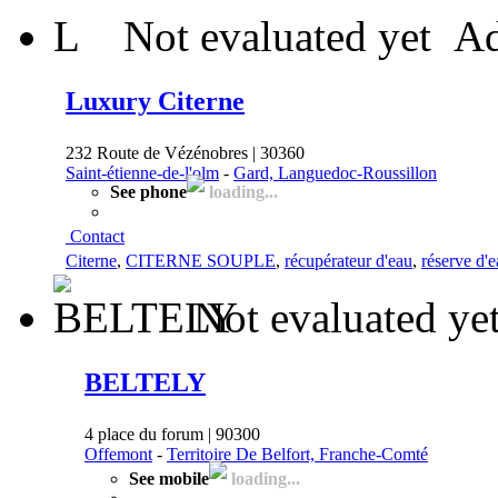
L
Not evaluated yet
Ad
Luxury Citerne
232 Route de Vézénobres | 30360
Saint-étienne-de-l'olm
-
Gard, Languedoc-Roussillon
See phone
loading...
Contact
Citerne
,
CITERNE SOUPLE
,
récupérateur d'eau
,
réserve d'
Not evaluated ye
BELTELY
4 place du forum | 90300
Offemont
-
Territoire De Belfort, Franche-Comté
See mobile
loading...