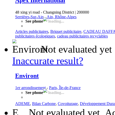
Apex International
48 xing yi road - Changning District | 200000
Serriéres-Sur-Ain
-
Ain, Rhône-Alpes
See phone
loading...
Articles publicitaires
,
Briquet publicitaire
,
CADEAU DAFFA
publicitaires écologiques
,
cadeau publicitaires recyclables
Not evaluated yet
Inaccurate result?
Environt
1er arrondissement
-
Paris, Île-de-France
See phone
loading...
ADEME
,
Bilan Carbone
,
Covoiturage
,
Développement Dura
E
Not evaluated yet
Ad