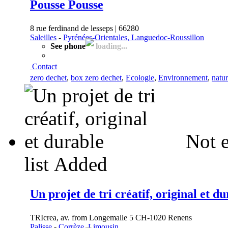
Pousse Pousse
8 rue ferdinand de lesseps | 66280
Saleilles
-
Pyrénées-Orientales, Languedoc-Roussillon
See phone
loading...
Contact
zero dechet
,
box zero dechet
,
Ecologie
,
Environnement
,
natu
Not e
list
Added
Un projet de tri créatif, original et d
TRIcrea, av. from Longemalle 5 CH-1020 Renens
Palisse
-
Corrèze, Limousin