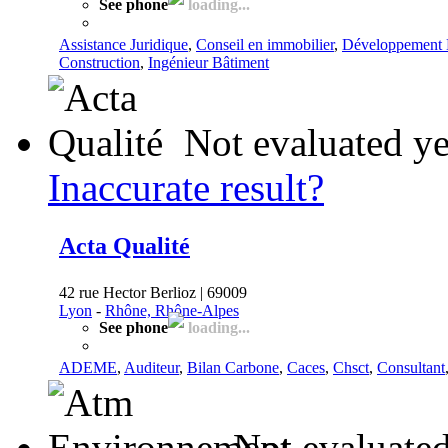
See phone
loading...
Assistance Juridique
,
Conseil en immobilier
,
Développement 
Construction
,
Ingénieur Bâtiment
Not evaluated ye
Inaccurate result?
Acta Qualité
42 rue Hector Berlioz | 69009
Lyon
-
Rhône, Rhône-Alpes
See phone
loading...
ADEME
,
Auditeur
,
Bilan Carbone
,
Caces
,
Chsct
,
Consultant
Not evaluated