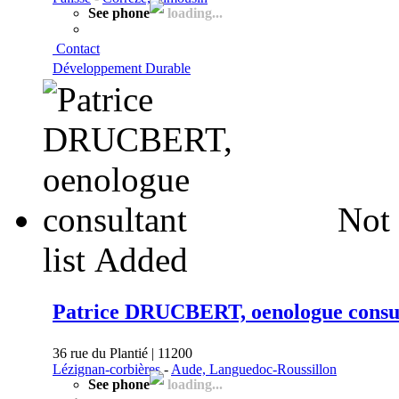
See phone
loading...
Contact
Développement Durable
Not 
list
Added
Patrice DRUCBERT, oenologue consu
36 rue du Plantié | 11200
Lézignan-corbières
-
Aude, Languedoc-Roussillon
See phone
loading...