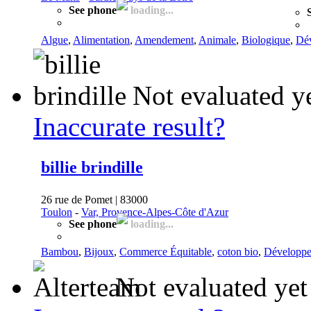
See phone
loading...
Algue
,
Alimentation
,
Amendement
,
Animale
,
Biologique
,
Dé
Not evaluated y
Inaccurate result?
billie brindille
26 rue de Pomet | 83000
Toulon
-
Var, Provence-Alpes-Côte d'Azur
See phone
loading...
Bambou
,
Bijoux
,
Commerce Équitable
,
coton bio
,
Développe
Not evaluated yet