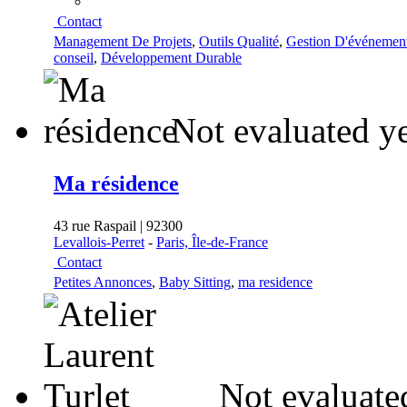
Contact
Management De Projets
,
Outils Qualité
,
Gestion D'événemen
conseil
,
Développement Durable
Not evaluated y
Ma résidence
43 rue Raspail | 92300
Levallois-Perret
-
Paris, Île-de-France
Contact
Petites Annonces
,
Baby Sitting
,
ma residence
Not evaluate