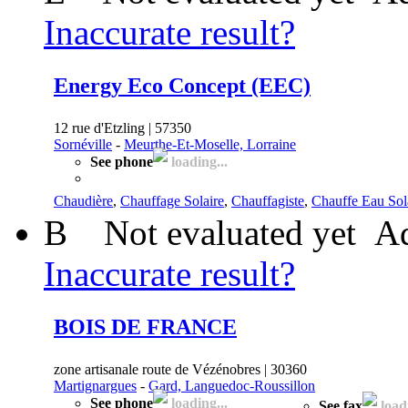
Inaccurate result?
Energy Eco Concept (EEC)
12 rue d'Etzling | 57350
Sornéville
-
Meurthe-Et-Moselle, Lorraine
See phone
loading...
Chaudière
,
Chauffage Solaire
,
Chauffagiste
,
Chauffe Eau Sol
B
Not evaluated yet
Ad
Inaccurate result?
BOIS DE FRANCE
zone artisanale route de Vézénobres | 30360
Martignargues
-
Gard, Languedoc-Roussillon
See phone
loading...
See fax
loadi