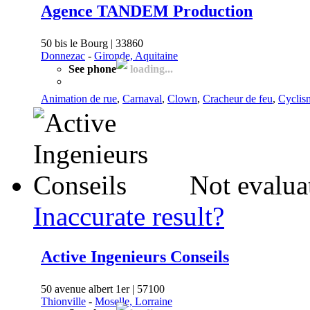
Agence TANDEM Production
50 bis le Bourg | 33860
Donnezac
-
Gironde, Aquitaine
See phone
loading...
Animation de rue
,
Carnaval
,
Clown
,
Cracheur de feu
,
Cyclis
Not evalua
Inaccurate result?
Active Ingenieurs Conseils
50 avenue albert 1er | 57100
Thionville
-
Moselle, Lorraine