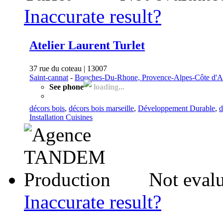
Inaccurate result?
Atelier Laurent Turlet
37 rue du coteau | 13007
Saint-cannat
-
Bouches-Du-Rhone, Provence-Alpes-Côte d'A
See phone
loading...
décors bois
,
décors bois marseille
,
Développement Durable
,
d
Installation Cuisines
Not evalu
Inaccurate result?