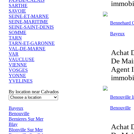
PAS-DE-CALAIS
immobil
SARTHE
SAVOIE
SEINE-ET-MARNE
SEINE-MARITIME
Bennehard C
SEINE-SAINT-DENIS
SOMME
Bayeux
TARN
TARN-ET-GARONNE
VAL-DE-MARNE
Achat D
VAR
De Mais
VAUCLUSE
VIENNE
Agent I
VOSGES
YONNE
immobil
YVELINES
By location near Calvados
Benouville 
Benouville
Bayeux
Benouville
Bernieres Sur Mer
Blay
Achat D
Blonville Sur Mer