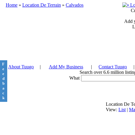
Home
»
Location De Terrain
»
Calvados
C
Add y
L
F
About Tuugo
|
Add My Business
|
Contact Tuugo
|
e
Search over 6.6 million list
e
What
d
b
a
c
k
Location De Te
View:
List
|
Ma