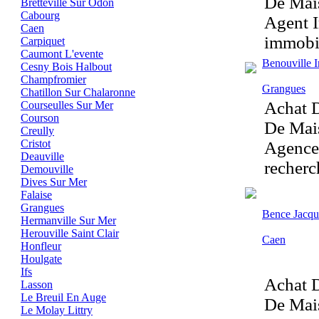
De Mais
Bretteville Sur Odon
Cabourg
Agent I
Caen
immobil
Carpiquet
Caumont L'evente
Benouville
Cesny Bois Halbout
Champfromier
Grangues
Chatillon Sur Chalaronne
Achat D
Courseulles Sur Mer
Courson
De Mais
Creully
Cristot
Agences
Deauville
recherc
Demouville
Dives Sur Mer
Falaise
Grangues
Bence Jacqu
Hermanville Sur Mer
Herouville Saint Clair
Caen
Honfleur
Houlgate
Ifs
Achat D
Lasson
Le Breuil En Auge
De Mais
Le Molay Littry