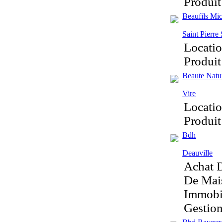
Produit
Beaufils Mi
Saint Pierre
Locatio
Produit
Beaute Natu
Vire
Locatio
Produit
Bdh
Deauville
Achat D
De Mais
Immobil
Gestion