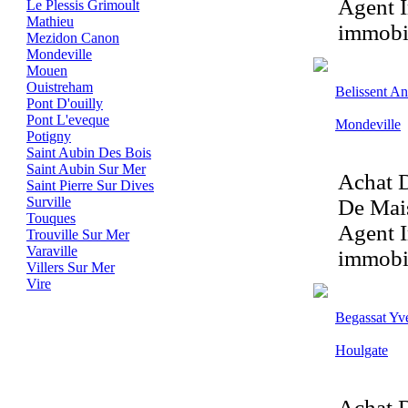
Agent I
Le Plessis Grimoult
Mathieu
immobil
Mezidon Canon
Mondeville
Mouen
Ouistreham
Belissent An
Pont D'ouilly
Pont L'eveque
Mondeville
Potigny
Saint Aubin Des Bois
Saint Aubin Sur Mer
Achat D
Saint Pierre Sur Dives
Surville
De Mais
Touques
Agent I
Trouville Sur Mer
Varaville
immobil
Villers Sur Mer
Vire
Begassat Yv
Houlgate
Achat D