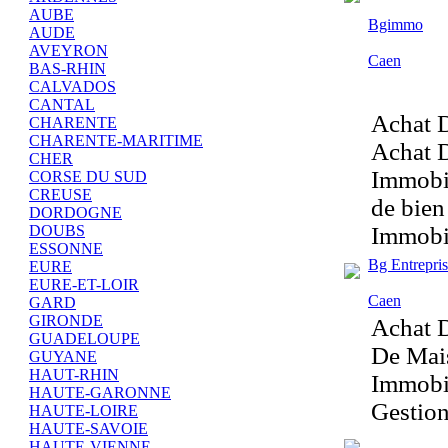
AUBE
Bgimmo
AUDE
AVEYRON
Caen
BAS-RHIN
CALVADOS
CANTAL
Achat D
CHARENTE
CHARENTE-MARITIME
Achat D
CHER
Immobil
CORSE DU SUD
CREUSE
de bien
DORDOGNE
Immobi
DOUBS
ESSONNE
Bg Entrepris
EURE
EURE-ET-LOIR
Caen
GARD
GIRONDE
Achat D
GUADELOUPE
De Mais
GUYANE
HAUT-RHIN
Immobil
HAUTE-GARONNE
Gestion
HAUTE-LOIRE
HAUTE-SAVOIE
HAUTE-VIENNE