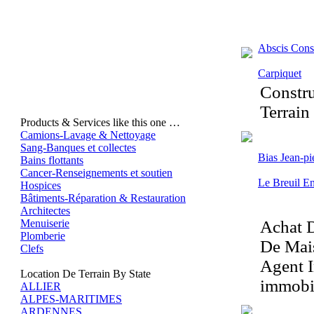
Abscis Cons
Carpiquet
Constru
Terrain
Products & Services like this one …
Camions-Lavage & Nettoyage
Sang-Banques et collectes
Bias Jean-p
Bains flottants
Cancer-Renseignements et soutien
Le Breuil E
Hospices
Bâtiments-Réparation & Restauration
Architectes
Achat D
Menuiserie
Plomberie
De Mais
Clefs
Agent I
Location De Terrain By State
immobil
ALLIER
ALPES-MARITIMES
ARDENNES