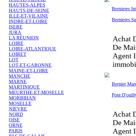
HAUTES-ALPES
Bernieres Im
HAUTS-DE-SEINE
ILLE-ET-VILAINE
Bernieres S
INDRE-ET-LOIRE
ISERE
JURA
Achat D
LA RÉUNION
LOIRE
De Mais
LOIRE-ATLANTIQUE
Agent I
LOIRET
LOT
immobil
LOT-ET-GARONNE
MAINE-ET-LOIRE
MANCHE
MARNE
Bernier Mar
MARTINIQUE
MEURTHE-ET-MOSELLE
Pont D'ouill
MORBIHAN
MOSELLE
NIEVRE
Achat D
NORD
OISE
De Mais
ORNE
Agent I
PARIS