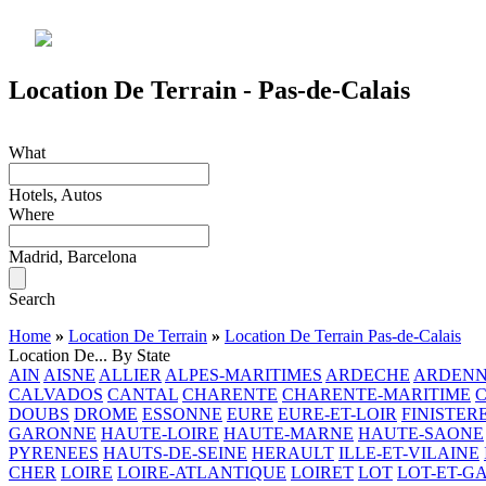
Location De Terrain - Pas-de-Calais
What
Hotels, Autos
Where
Madrid, Barcelona
Search
Home
»
Location De Terrain
»
Location De Terrain Pas-de-Calais
Location De... By State
AIN
AISNE
ALLIER
ALPES-MARITIMES
ARDECHE
ARDENN
CALVADOS
CANTAL
CHARENTE
CHARENTE-MARITIME
DOUBS
DROME
ESSONNE
EURE
EURE-ET-LOIR
FINISTER
GARONNE
HAUTE-LOIRE
HAUTE-MARNE
HAUTE-SAONE
PYRENEES
HAUTS-DE-SEINE
HERAULT
ILLE-ET-VILAINE
CHER
LOIRE
LOIRE-ATLANTIQUE
LOIRET
LOT
LOT-ET-G