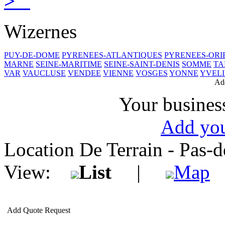
>
Wizernes
PUY-DE-DOME
PYRENEES-ATLANTIQUES
PYRENEES-ORI
MARNE
SEINE-MARITIME
SEINE-SAINT-DENIS
SOMME
TA
VAR
VAUCLUSE
VENDEE
VIENNE
VOSGES
YONNE
YVELI
Ad
Your business
Add you
Location De Terrain - Pas-
View:
List
|
Map
Add Quote Request