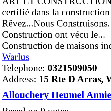
ART ET CONSTRUCTION votr
certifié dans la constructio
Rêvez...Nous Construisons. 
Construction ont vécu le...
Construction de maisons ind
Warlus
Telephone:
0321509050
Address:
15 Rte D Arras, 
Allouchery Heumel Annie
Based on
0
votes