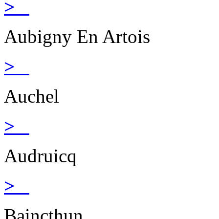
>
Aubigny En Artois
>
Auchel
>
Audruicq
>
Baincthun