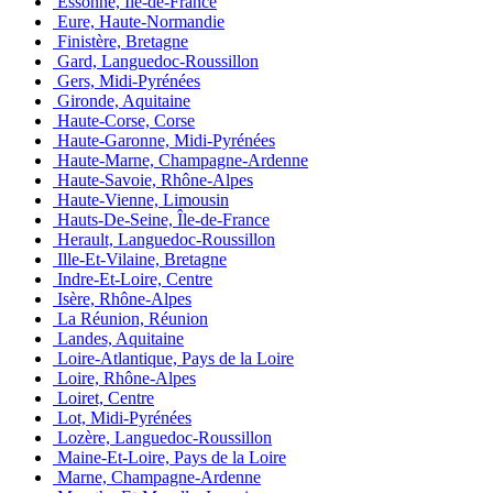
Essonne, Île-de-France
Eure, Haute-Normandie
Finistère, Bretagne
Gard, Languedoc-Roussillon
Gers, Midi-Pyrénées
Gironde, Aquitaine
Haute-Corse, Corse
Haute-Garonne, Midi-Pyrénées
Haute-Marne, Champagne-Ardenne
Haute-Savoie, Rhône-Alpes
Haute-Vienne, Limousin
Hauts-De-Seine, Île-de-France
Herault, Languedoc-Roussillon
Ille-Et-Vilaine, Bretagne
Indre-Et-Loire, Centre
Isère, Rhône-Alpes
La Réunion, Réunion
Landes, Aquitaine
Loire-Atlantique, Pays de la Loire
Loire, Rhône-Alpes
Loiret, Centre
Lot, Midi-Pyrénées
Lozère, Languedoc-Roussillon
Maine-Et-Loire, Pays de la Loire
Marne, Champagne-Ardenne