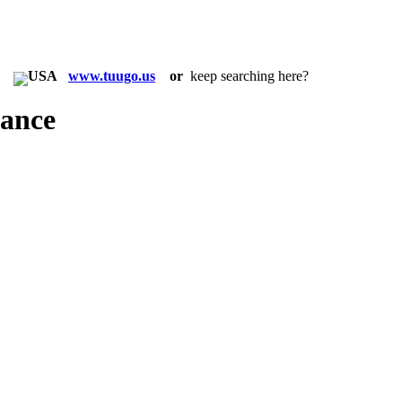
in:
www.tuugo.us
or
keep searching here?
rance