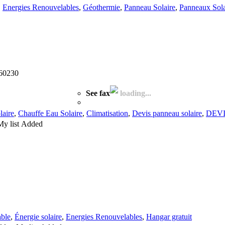
,
Energies Renouvelables
,
Géothermie
,
Panneau Solaire
,
Panneaux Sola
 60230
See fax
loading...
laire
,
Chauffe Eau Solaire
,
Climatisation
,
Devis panneau solaire
,
DEV
My list
Added
ble
,
Énergie solaire
,
Energies Renouvelables
,
Hangar gratuit