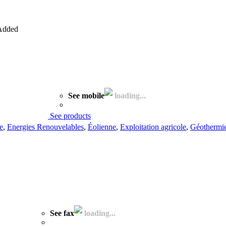
Added
See mobile
loading...
See products
e
,
Energies Renouvelables
,
Éolienne
,
Exploitation agricole
,
Géothermi
See fax
loading...