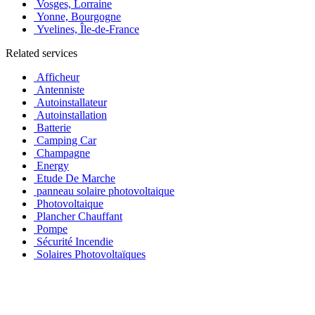
Vosges, Lorraine
Yonne, Bourgogne
Yvelines, Île-de-France
Related services
Afficheur
Antenniste
Autoinstallateur
Autoinstallation
Batterie
Camping Car
Champagne
Energy
Etude De Marche
panneau solaire photovoltaique
Photovoltaique
Plancher Chauffant
Pompe
Sécurité Incendie
Solaires Photovoltaïques