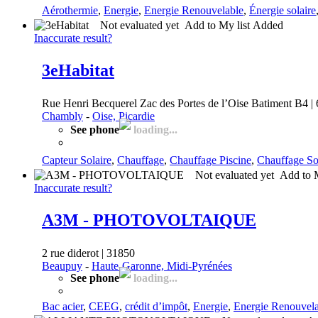
Aérothermie
,
Energie
,
Energie Renouvelable
,
Énergie solaire
Not evaluated yet
Add to My list
Added
Inaccurate result?
3eHabitat
Rue Henri Becquerel Zac des Portes de l’Oise Batiment B4 |
Chambly
-
Oise, Picardie
See phone
loading...
Capteur Solaire
,
Chauffage
,
Chauffage Piscine
,
Chauffage So
Not evaluated yet
Add to 
Inaccurate result?
A3M - PHOTOVOLTAIQUE
2 rue diderot | 31850
Beaupuy
-
Haute-Garonne, Midi-Pyrénées
See phone
loading...
Bac acier
,
CEEG
,
crédit d’impôt
,
Energie
,
Energie Renouvela