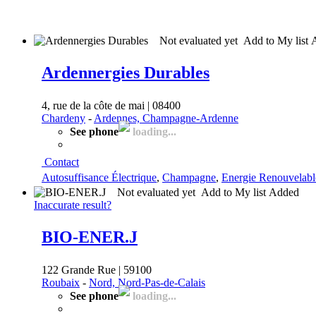
Not evaluated yet
Add to My list
Ardennergies Durables
4, rue de la côte de mai | 08400
Chardeny
-
Ardennes, Champagne-Ardenne
See phone
loading...
Contact
Autosuffisance Électrique
,
Champagne
,
Energie Renouvelabl
Not evaluated yet
Add to My list
Added
Inaccurate result?
BIO-ENER.J
122 Grande Rue | 59100
Roubaix
-
Nord, Nord-Pas-de-Calais
See phone
loading...