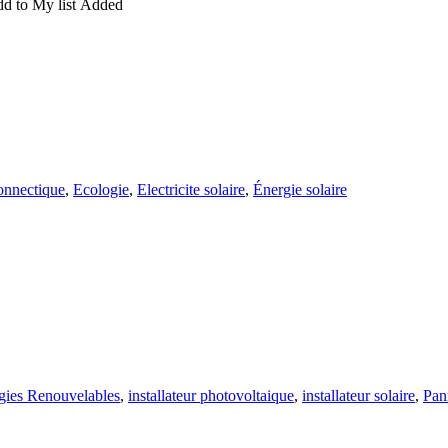
d to My list
Added
nnectique
,
Ecologie
,
Electricite solaire
,
Énergie solaire
gies Renouvelables
,
installateur photovoltaique
,
installateur solaire
,
Pan