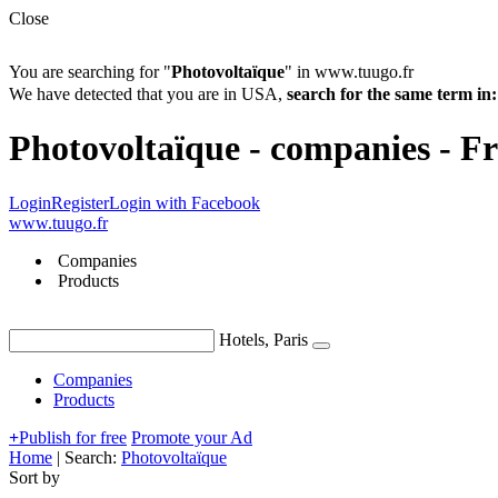
Close
You are searching for "
Photovoltaïque
" in www.tuugo.fr
We have detected that you are in USA,
search for the same term 
Photovoltaïque - companies - F
Login
Register
Login with Facebook
www.tuugo.fr
Companies
Products
Hotels, Paris
Companies
Products
+
Publish for free
Promote your Ad
Home
|
Search:
Photovoltaïque
Sort by