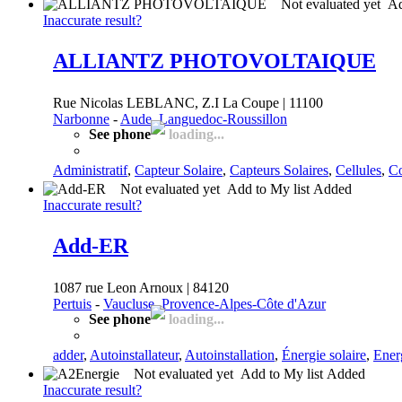
Not evaluated yet
Ad
Inaccurate result?
ALLIANTZ PHOTOVOLTAIQUE
Rue Nicolas LEBLANC, Z.I La Coupe | 11100
Narbonne
-
Aude, Languedoc-Roussillon
See phone
loading...
Administratif
,
Capteur Solaire
,
Capteurs Solaires
,
Cellules
,
Co
Not evaluated yet
Add to My list
Added
Inaccurate result?
Add-ER
1087 rue Leon Arnoux | 84120
Pertuis
-
Vaucluse, Provence-Alpes-Côte d'Azur
See phone
loading...
adder
,
Autoinstallateur
,
Autoinstallation
,
Énergie solaire
,
Ener
Not evaluated yet
Add to My list
Added
Inaccurate result?