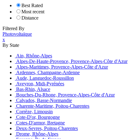
Best Rated
Most recent
Distance
Filtered By
Photovoltaïque
x
By State
Ain, Rhône-Alpes
Alpes-De-Haute-Provence, Provence-Alpes-Côte d'Azur
Alpes-Maritimes, Provence-Alpes-Côte d'Azur
Ardennes, Champagne-Ardenne
Aude, Languedoc-Roussillon
Aveyron, Midi-Pyrénées
Bas-Rhin, Alsace
Bouches-Du-Rhone, Provence-Alpes-Côte d'Azur
Calvados, Basse-Normandie
Charente-Maritime, Poitou-Charentes
Corrèze, Limousin
Cote-D'or, Bourgogne
Cotes-D'armor, Bretagne
Deux-Sevres, Poitou-Charentes
Drome, Rhône-Alpes