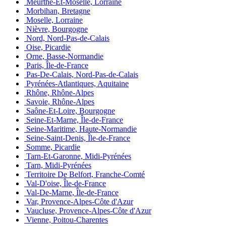
Meurthe-Et-Moselle, Lorraine
Morbihan, Bretagne
Moselle, Lorraine
Nièvre, Bourgogne
Nord, Nord-Pas-de-Calais
Oise, Picardie
Orne, Basse-Normandie
Paris, Île-de-France
Pas-De-Calais, Nord-Pas-de-Calais
Pyrénées-Atlantiques, Aquitaine
Rhône, Rhône-Alpes
Savoie, Rhône-Alpes
Saône-Et-Loire, Bourgogne
Seine-Et-Marne, Île-de-France
Seine-Maritime, Haute-Normandie
Seine-Saint-Denis, Île-de-France
Somme, Picardie
Tarn-Et-Garonne, Midi-Pyrénées
Tarn, Midi-Pyrénées
Territoire De Belfort, Franche-Comté
Val-D'oise, Île-de-France
Val-De-Marne, Île-de-France
Var, Provence-Alpes-Côte d'Azur
Vaucluse, Provence-Alpes-Côte d'Azur
Vienne, Poitou-Charentes