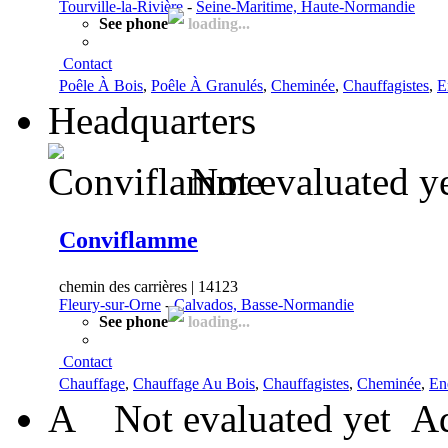
Tourville-la-Rivière
-
Seine-Maritime, Haute-Normandie
See phone
loading...
Contact
Poêle À Bois
,
Poêle À Granulés
,
Cheminée
,
Chauffagistes
,
E
Headquarters
Not evaluated y
Conviflamme
chemin des carrières | 14123
Fleury-sur-Orne
-
Calvados, Basse-Normandie
See phone
loading...
Contact
Chauffage
,
Chauffage Au Bois
,
Chauffagistes
,
Cheminée
,
En
A
Not evaluated yet
Ad