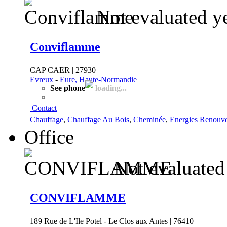
Not evaluated y
Conviflamme
CAP CAER | 27930
Evreux
-
Eure, Haute-Normandie
See phone
loading...
Contact
Chauffage
,
Chauffage Au Bois
,
Cheminée
,
Energies Renouve
Office
Not evaluated
CONVIFLAMME
189 Rue de L'Ile Potel - Le Clos aux Antes | 76410