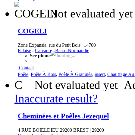
Not evaluated yet
COGELI
Zone Expansia, rue du Petit Bois | 14700
Falaise
-
Calvados, Basse-Normandie
See phone
loading...
Contact
Poêle
,
Poêle À Bois
,
Poêle À Granulés
,
insert
,
Chauffage Au
C
Not evaluated yet
Ad
Inaccurate result?
Cheminées et Poêles Jezequel
4 RUE BOIELDIEU 29200 BREST | 29200