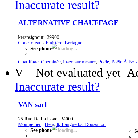
Inaccurate result?
ALTERNATIVE CHAUFFAGE
keransignour | 29900
Concarneau
-
Finistère, Bretagne
See phone
loading...
Chauffage
,
Cheminée
,
insert sur mesure
,
Poêle
,
Poêle À Bois
V
Not evaluated yet
Ad
Inaccurate result?
VAN sarl
25 Rue De La Loge | 34000
Montpellier
-
Herault, Languedoc-Roussillon
See phone
loading...
S