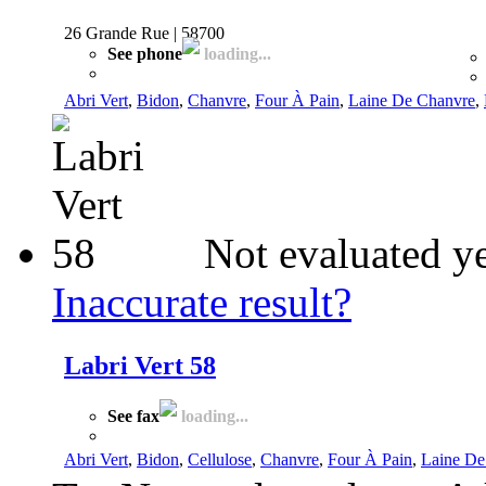
26 Grande Rue | 58700
See phone
loading...
Abri Vert
,
Bidon
,
Chanvre
,
Four À Pain
,
Laine De Chanvre
,
Not evaluated y
Inaccurate result?
Labri Vert 58
See fax
loading...
Abri Vert
,
Bidon
,
Cellulose
,
Chanvre
,
Four À Pain
,
Laine De