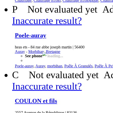
Chauffage
,
Chauffage Ecolo
,
Chauffage Écologique
,
Chauff
P
Not evaluated yet
Ad
Inaccurate result?
Poele-auray
heas ets - 84 rue abbe joseph martin | 56400
Auray
-
Morbihan, Bretagne
See phone
loading...
Poele-auray
,
Auray
,
morbihan
,
Poêle À Granulés
,
Poêle À Pel
C
Not evaluated yet
Ad
Inaccurate result?
COULON et fils
2557 Avenue de la République | 83136