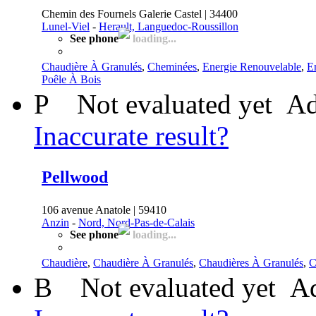
Chemin des Fournels Galerie Castel | 34400
Lunel-Viel
-
Herault, Languedoc-Roussillon
See phone
loading...
Chaudière À Granulés
,
Cheminées
,
Energie Renouvelable
,
E
Poêle À Bois
P
Not evaluated yet
Ad
Inaccurate result?
Pellwood
106 avenue Anatole | 59410
Anzin
-
Nord, Nord-Pas-de-Calais
See phone
loading...
Chaudière
,
Chaudière À Granulés
,
Chaudières À Granulés
,
C
B
Not evaluated yet
Ad