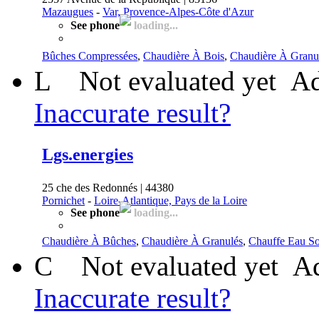
Mazaugues
-
Var, Provence-Alpes-Côte d'Azur
See phone
loading...
Bûches Compressées
,
Chaudière À Bois
,
Chaudière À Granu
L
Not evaluated yet
Ad
Inaccurate result?
Lgs.energies
25 che des Redonnés | 44380
Pornichet
-
Loire-Atlantique, Pays de la Loire
See phone
loading...
Chaudière À Bûches
,
Chaudière À Granulés
,
Chauffe Eau So
C
Not evaluated yet
Ad
Inaccurate result?