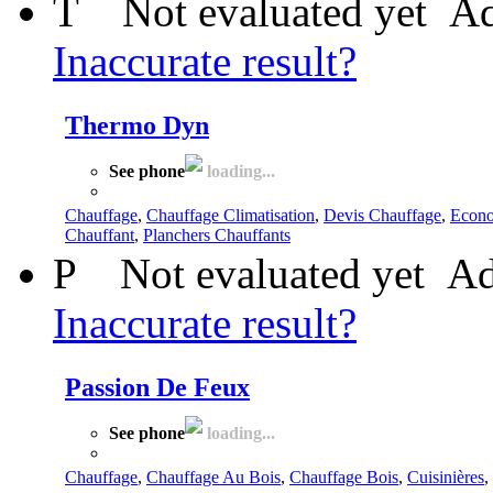
T
Not evaluated yet
Ad
Inaccurate result?
Thermo Dyn
See phone
loading...
Chauffage
,
Chauffage Climatisation
,
Devis Chauffage
,
Econo
Chauffant
,
Planchers Chauffants
P
Not evaluated yet
Ad
Inaccurate result?
Passion De Feux
See phone
loading...
Chauffage
,
Chauffage Au Bois
,
Chauffage Bois
,
Cuisinières
,