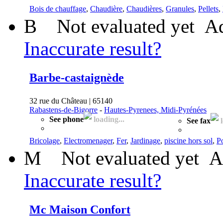
Bois de chauffage
,
Chaudière
,
Chaudières
,
Granules
,
Pellets
,
B
Not evaluated yet
Ad
Inaccurate result?
Barbe-castaignède
32 rue du Château | 65140
Rabastens-de-Bigorre
-
Hautes-Pyrenees, Midi-Pyrénées
See phone
loading...
See fax
l
Bricolage
,
Electromenager
,
Fer
,
Jardinage
,
piscine hors sol
,
P
M
Not evaluated yet
A
Inaccurate result?
Mc Maison Confort