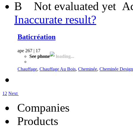
B
Not evaluated yet
Ad
Inaccurate result?
Baticréation
ape 267 | 17
See phone
loading...
Chauffage
,
Chauffage Au Bois
,
Cheminée
,
Cheminée Design
1
2
Next
Companies
Products