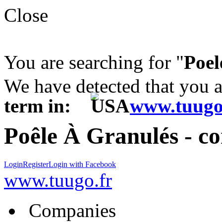
Close
You are searching for "
Poel
We have detected that you 
term in:
www.tuugo
Poêle À Granulés - c
Login
Register
Login with Facebook
www.tuugo.fr
Companies