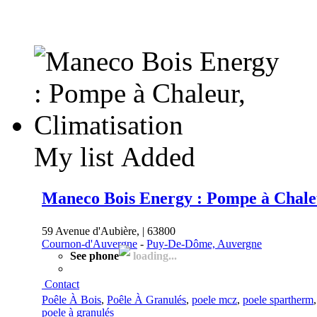
My list
Added
Maneco Bois Energy : Pompe à Chaleu
59 Avenue d'Aubière, | 63800
Cournon-d'Auvergne
-
Puy-De-Dôme, Auvergne
See phone
loading...
Contact
Poêle À Bois
,
Poêle À Granulés
,
poele mcz
,
poele spartherm
poele à granulés