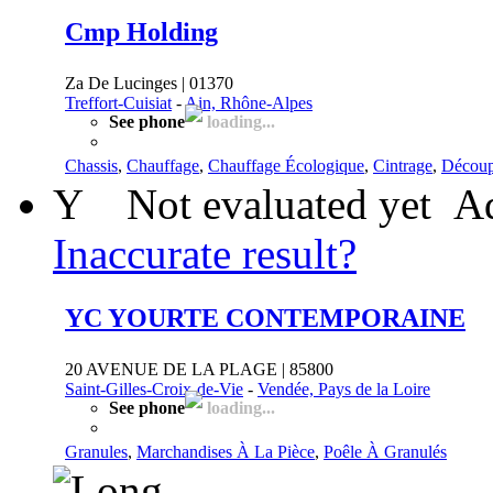
Cmp Holding
Za De Lucinges | 01370
Treffort-Cuisiat
-
Ain, Rhône-Alpes
See phone
loading...
Chassis
,
Chauffage
,
Chauffage Écologique
,
Cintrage
,
Découp
Y
Not evaluated yet
Ad
Inaccurate result?
YC YOURTE CONTEMPORAINE
20 AVENUE DE LA PLAGE | 85800
Saint-Gilles-Croix-de-Vie
-
Vendée, Pays de la Loire
See phone
loading...
Granules
,
Marchandises À La Pièce
,
Poêle À Granulés