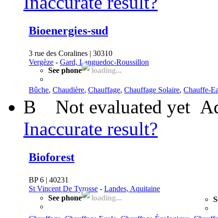
Inaccurate result?
Bioenergies-sud
3 rue des Coralines | 30310
Vergèze
-
Gard, Languedoc-Roussillon
See phone
loading...
Bûche
,
Chaudière
,
Chauffage
,
Chauffage Solaire
,
Chauffe-E
B
Not evaluated yet
Ad
Inaccurate result?
Bioforest
BP 6 | 40231
St Vincent De Tyrosse
-
Landes, Aquitaine
See phone
loading...
S