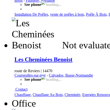
Brest
-
Finistère, Bretagne
See phone
loading...
Installation De Poêles
,
vente de poêles à bois
,
Poêle À Bois
,
Not evaluat
Les Cheminées Benoist
route de Reviers | 14470
Courseulles-sur-mer
-
Calvados, Basse-Normandie
See phone
loading...
Contact
Chauffage
,
Chauffage Au Bois
,
Cheminée
,
Energies Renouve
Office